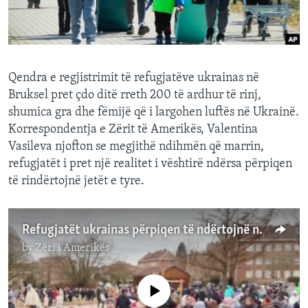
INTERVISTA
DITARI
Qendra e regjistrimit të refugjatëve ukrainas në
Bruksel pret çdo ditë rreth 200 të ardhur të rinj,
shumica gra dhe fëmijë që i largohen luftës në Ukrainë.
Korrespondentja e Zërit të Amerikës, Valentina
Vasileva njofton se megjithë ndihmën që marrin,
refugjatët i pret një realitet i vështirë ndërsa përpiqen
të rindërtojnë jetët e tyre.
Refugjatët ukrainas përpiqen të ndërtojnë një jetë të re në Belgjikë
by
Zëri i Amerikës
No media source currently available