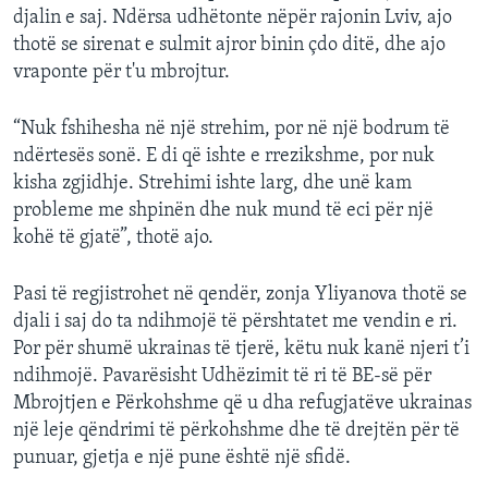
djalin e saj. Ndërsa udhëtonte nëpër rajonin Lviv, ajo
thotë se sirenat e sulmit ajror binin çdo ditë, dhe ajo
vraponte për t'u mbrojtur.
“Nuk fshihesha në një strehim, por në një bodrum të
ndërtesës sonë. E di që ishte e rrezikshme, por nuk
kisha zgjidhje. Strehimi ishte larg, dhe unë kam
probleme me shpinën dhe nuk mund të eci për një
kohë të gjatë”, thotë ajo.
Pasi të regjistrohet në qendër, zonja Yliyanova thotë se
djali i saj do ta ndihmojë të përshtatet me vendin e ri.
Por për shumë ukrainas të tjerë, këtu nuk kanë njeri t’i
ndihmojë. Pavarësisht Udhëzimit të ri të BE-së për
Mbrojtjen e Përkohshme që u dha refugjatëve ukrainas
një leje qëndrimi të përkohshme dhe të drejtën për të
punuar, gjetja e një pune është një sfidë.