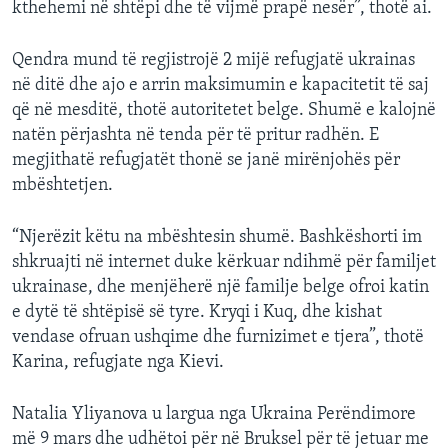
kthehemi në shtëpi dhe të vijmë prapë nesër”, thotë ai.
Qendra mund të regjistrojë 2 mijë refugjatë ukrainas
në ditë dhe ajo e arrin maksimumin e kapacitetit të saj
që në mesditë, thotë autoritetet belge. Shumë e kalojnë
natën përjashta në tenda për të pritur radhën. E
megjithatë refugjatët thonë se janë mirënjohës për
mbështetjen.
“Njerëzit këtu na mbështesin shumë. Bashkëshorti im
shkruajti në internet duke kërkuar ndihmë për familjet
ukrainase, dhe menjëherë një familje belge ofroi katin
e dytë të shtëpisë së tyre. Kryqi i Kuq, dhe kishat
vendase ofruan ushqime dhe furnizimet e tjera”, thotë
Karina, refugjate nga Kievi.
Natalia Yliyanova u largua nga Ukraina Perëndimore
më 9 mars dhe udhëtoi për në Bruksel për të jetuar me