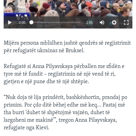
0:00
2:55
Mijëra persona mblidhen jashtë qendrës së regjistrimit
për refugjatët ukrainas në Bruksel.
Refugjatë si Anna Pilyavskaya përballen me sfidën e
tyre më të fundit – regjistrimin në një vend të ri,
gjetjen e një pune dhe të një shtëpie.
“Nuk doja të lija prindërit, bashkëshortin, prandaj po
prisnim. Por çdo ditë bëhej edhe më keq... Pastaj më
tha burri ‘duhet të shpëtojmë vajzën, duhet të
largoheni me makinë’”, tregon Anna Pilayvskaya,
refugjate nga Kievi.