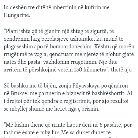
Iu deshën tre ditë të mbërrinin në kufirin me
Hungarinë.
“Plani ishte që të gjenim një shteg të sigurtë, të
qëndronim larg përplasjeve ushtarake, ku mund të
plagoseshim apo të bombardoheshim. Kështu që morën
rrugët më të vogla, qëndruam me njerëz të njohur gjatë
natës dhe pastaj vazhdonim rrugëtimin. Një ditë
arritëm të përshkojmë vetëm 150 kilometra”, thotë ajo.
Së bashku me të bijën, zonja Pilyavskaya po qëndron
në Bruksel me partnerin e biznesit të bashkëshortit. Ai
i drejtoi për tek qendra e regjistrimit, por ajo rezultoi
se mbyllej shumë më herët nga ç’prisnin.
“Më kishin thënë që rrinte hapur deri në 5 pasdite, por
tashmë është e mbyllur. Me sa duket duhet të