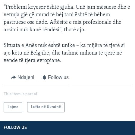
“Problemi kryesor është gjuha. Unë jam mësuese dhe e
vetmja gjë që mund të bëj tani është të bëhem
pastruese ose dado. Aftësitë e mia profesionale dhe
arsimi nuk kanë rëndësi”, thotë ajo.
Situata e Anës nuk është unike – ka mijëra të tjerë si
ajo këtu në Belgjikë, dhe tashmë miliona të tjerë në
vende të tjera evropiane.
Ndajeni
Follow us
This item is part of
Lajme
Lufta në Ukrainë
FOLLOW US