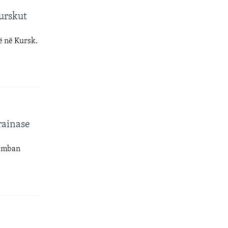
Kurskut
ë në Kursk.
rainase
a mban