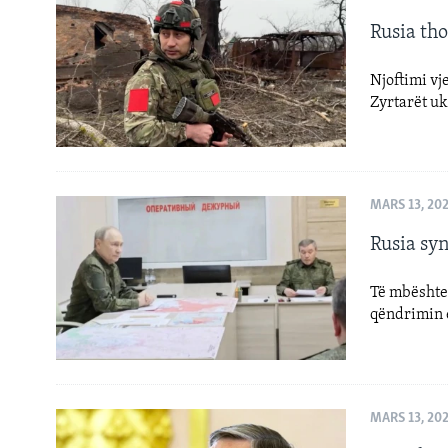
Rusia tho
Njoftimi vj
Zyrtarët u
MARS 13, 20
Rusia syn
Të mbështe
qëndrimin e
MARS 13, 20