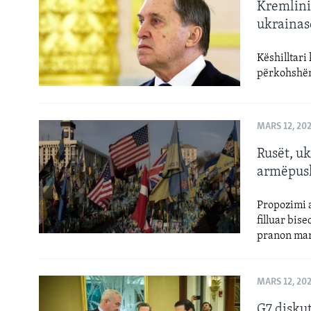
Kremlini
ukrainas
Këshilltari
përkohshëm
MARS 12, 20
Rusët, u
armëpus
Propozimi a
filluar bis
pranon ma
MARS 12, 20
G7 disku