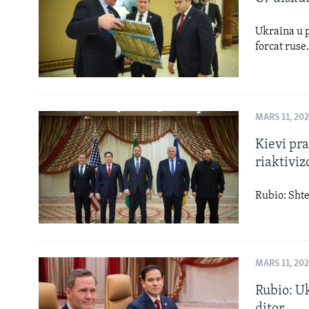
Ukraina u 
forcat ruse
MARS 11, 20
Kievi pr
riaktivi
Rubio: Shte
MARS 11, 20
Rubio: U
ditor