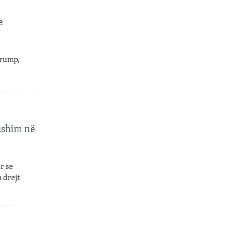
e
Trump,
ushim në
r se
 drejt