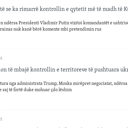
të se ka rimarrë kontrollin e qytetit më të madh të 
en ndërsa Presidenti Vladimir Putin vizitoi komandantët e ushtris
krainas nuk kanë bërë komente mbi pretendimin rus
25
on të mbajë kontrollin e territoreve të pushtuara uk
tura nga administrata Trump, Moska mirëpret negociatat, ndërs
 saj të fortë duke mohuar çdo lëshim
25