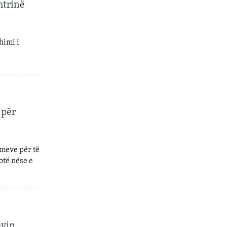
htrinë
himi i
 për
imeve për të
otë nëse e
evin