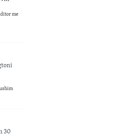
 ditor me
gtoni
pushim
m 30