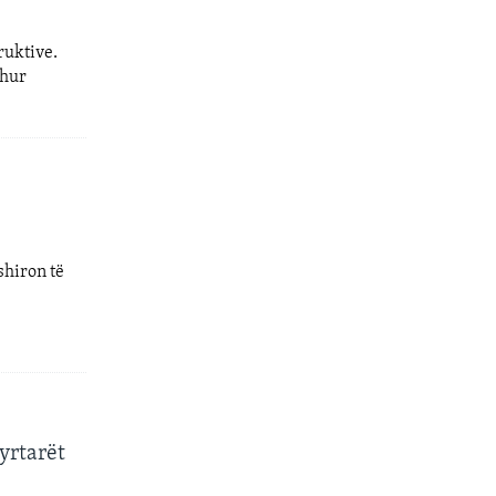
ruktive.
ehur
shiron të
yrtarët