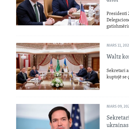
Presidenti
Delegacione
gatishmëri
MARS 11, 20
Waltz ko
Sekretari a
kuptojë se 
MARS 09, 20
Sekretar
ukrainas