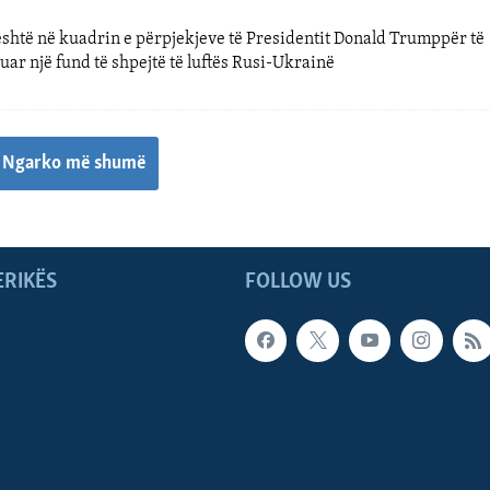
j është në kuadrin e përpjekjeve të Presidentit Donald Trumppër të
ar një fund të shpejtë të luftës Rusi-Ukrainë
Ngarko më shumë
ERIKËS
FOLLOW US