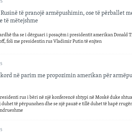
25
t Rusinë të pranojë armëpushimin, ose të përballet m
e të mëtejshme
ardhë tha se i dërguari i posaçëm i presidentit amerikan Donald 
ff, foli me presidentin rus Vladimir Putin të enjten
25
akord në parim me propozimin amerikan për armëp
esidenti rus i bëri në një konferencë shtypi në Moskë duke shtua
ij duhet të përpunohen dhe se një pauzë e tillë duhet të hapë rrugën
ëndrueshme
25