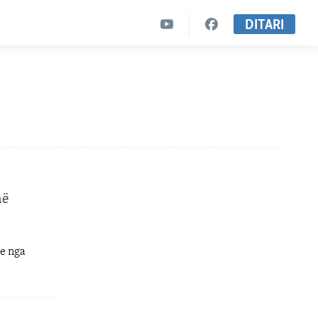
DITARI
në
ve nga