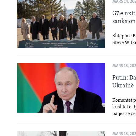
INTERVISTA
MARS 14, 20
DITARI
G7 e nxi
sanksion
Shtëpia e B
Steve Witko
MARS 13, 20
Putin: D
Ukrainë
Komentet pr
kushtet e t
paqes së q
MARS 13, 20