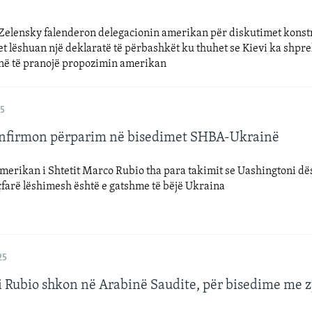
 Zelensky falenderon delegacionin amerikan për diskutimet konst
t lëshuan një deklaratë të përbashkët ku thuhet se Kievi ka shpr
në të pranojë propozimin amerikan
25
nfirmon përparim në bisedimet SHBA-Ukrainë
merikan i Shtetit Marco Rubio tha para takimit se Uashingtoni dë
çfarë lëshimesh është e gatshme të bëjë Ukraina
25
i Rubio shkon në Arabinë Saudite, për bisedime me z