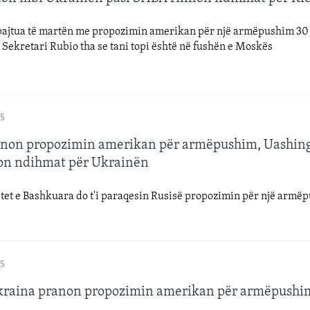
pajtua të martën me propozimin amerikan për një armëpushim 30
. Sekretari Rubio tha se tani topi është në fushën e Moskës
25
anon propozimin amerikan për armëpushim, Uashin
zon ndihmat për Ukrainën
tet e Bashkuara do t'i paraqesin Rusisë propozimin për një armë
25
kraina pranon propozimin amerikan për armëpushi