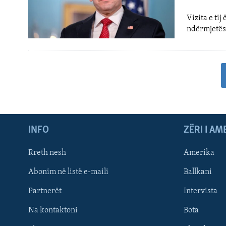
Vizita e ti
ndërmjetësu
INFO
ZËRI I AM
Rreth nesh
Amerika
Abonim në listë e-maili
Ballkani
Partnerët
Intervista
Learning English
Na kontaktoni
Bota
FOLLOW US