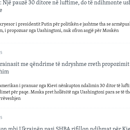
: Një pauzë 30 ditore në luftime, do të ndihmonte us
e
 kryesor i presidentit Putin për politikën e jashtme tha se armëpus
, i propozuar nga Uashingtoni, nuk ofron asgjë për Moskën
25
krainasit me qëndrime të ndryshme rreth propozimit
him
merikan i pranuar nga Kievi nënkupton ndalimin 30 ditor të luft
edimet për paqe. Moska pret hollësitë nga Uashingtoni para se të th
rrëveshjen
25
ton mbi Ukrainën pasi SHBA rifillon ndihmat për Ki