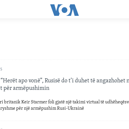
25
“Herët apo vonë”, Rusisë do t’i duhet të angazhohet 
t për armëpushimin
i britanik Keir Starmer foli gjatë një takimi virtual të udhëheqës
dryshme për një armëpushim Rusi-Ukrainë