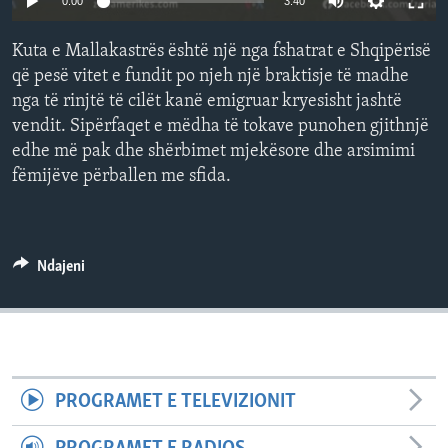
0:00
3:40
INTERVISTA
Kuta e Mallakastrës është një nga fshatrat e Shqipërisë
DITARI
që pesë vitet e fundit po njeh një braktisje të madhe
nga të rinjtë të cilët kanë emigruar kryesisht jashtë
vendit. Sipërfaqet e mëdha të tokave punohen gjithnjë
edhe më pak dhe shërbimet mjekësore dhe arsimimi
fëmijëve përballen me sfida.
Ndajeni
PROGRAMET E TELEVIZIONIT