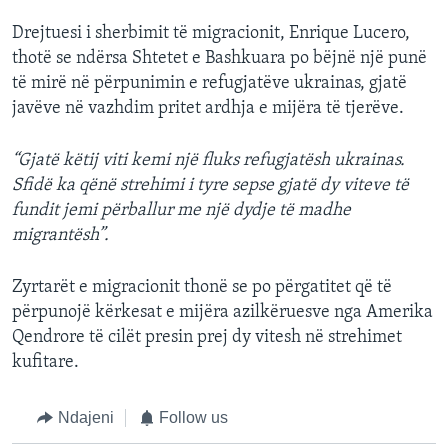
Drejtuesi i sherbimit të migracionit, Enrique Lucero,
thotë se ndërsa Shtetet e Bashkuara po bëjnë një punë
të mirë në përpunimin e refugjatëve ukrainas, gjatë
javëve në vazhdim pritet ardhja e mijëra të tjerëve.
“Gjatë këtij viti kemi një fluks refugjatësh ukrainas.
Sfidë ka qënë strehimi i tyre sepse gjatë dy viteve të
fundit jemi përballur me një dydje të madhe
migrantësh”.
Zyrtarët e migracionit thonë se po përgatitet që të
përpunojë kërkesat e mijëra azilkëruesve nga Amerika
Qendrore të cilët presin prej dy vitesh në strehimet
kufitare.
Ndajeni
Follow us