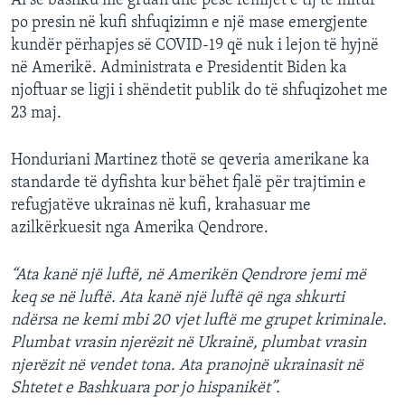
Ai së bashku me gruan dhe pesë fëmijët e tij të mitur
po presin në kufi shfuqizimn e një mase emergjente
kundër përhapjes së COVID-19 që nuk i lejon të hyjnë
në Amerikë. Administrata e Presidentit Biden ka
njoftuar se ligji i shëndetit publik do të shfuqizohet me
23 maj.
Honduriani Martinez thotë se qeveria amerikane ka
standarde të dyfishta kur bëhet fjalë për trajtimin e
refugjatëve ukrainas në kufi, krahasuar me
azilkërkuesit nga Amerika Qendrore.
“Ata kanë një luftë, në Amerikën Qendrore jemi më
keq se në luftë. Ata kanë një luftë që nga shkurti
ndërsa ne kemi mbi 20 vjet luftë me grupet kriminale.
Plumbat vrasin njerëzit në Ukrainë, plumbat vrasin
njerëzit në vendet tona. Ata pranojnë ukrainasit në
Shtetet e Bashkuara por jo hispanikët”.