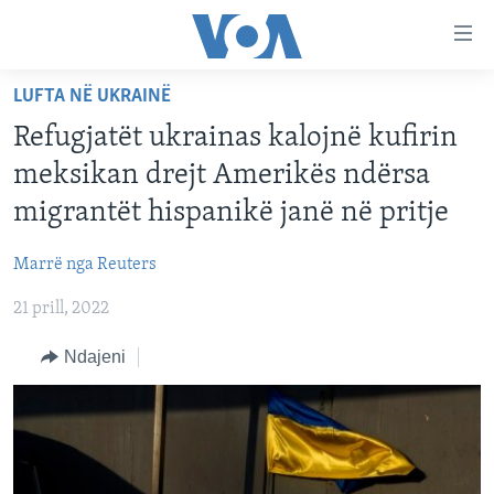
Lidhje
Kalo
në
LUFTA NË UKRAINË
faqen
FAQJA KRYESORE
kryesore
Refugjatët ukrainas kalojnë kufirin
KATEGORITË
Kalo
meksikan drejt Amerikës ndërsa
tek
DITARI
AMERIKA
migrantët hispanikë janë në pritje
faqja
BALLKANI
kryesore
Learning English
Marrë nga Reuters
Kalo
EVROPA
tek
21 prill, 2022
FOLLOW US
BOTA
kërkimi
Ndajeni
MJEDISI
KULTURË
Gjuhët
SHKENCË DHE TEKNOLOGJI
SHËNDETËSI