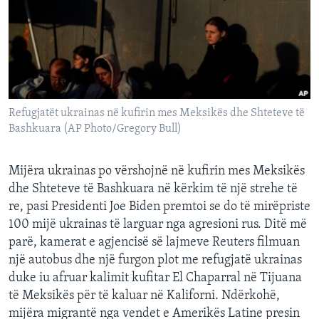
INTERVISTA
DITARI
Refugjatët ukrainas në kufirin mes Meksikës dhe Shteteve të
Bashkuara (AP Photo/Gregory Bull)
Mijëra ukrainas po vërshojnë në kufirin mes Meksikës
dhe Shteteve të Bashkuara në kërkim të një strehe të
re, pasi Presidenti Joe Biden premtoi se do të mirëpriste
100 mijë ukrainas të larguar nga agresioni rus. Ditë më
parë, kamerat e agjencisë së lajmeve Reuters filmuan
një autobus dhe një furgon plot me refugjatë ukrainas
duke iu afruar kalimit kufitar El Chaparral në Tijuana
të Meksikës për të kaluar në Kaliforni. Ndërkohë,
mijëra migrantë nga vendet e Amerikës Latine presin