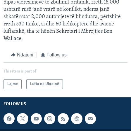
Sipas vlerësimeve të zbulimit britanik, rreth 15,000
ushtarë rusë janë vrarë në konflikt, ndërsa janë
shkatërruar 2,000 automjete të blinduara, përfshirë
rreth 530 tanke, si dhe 60 helikopterë dhe avionë
luftarakë, tha të hënën Sekretari i Mbrojtjes Ben
Wallace.
Ndajeni
Follow us
This item is part of
Lajme
Lufta në Ukrainë
FOLLOW US