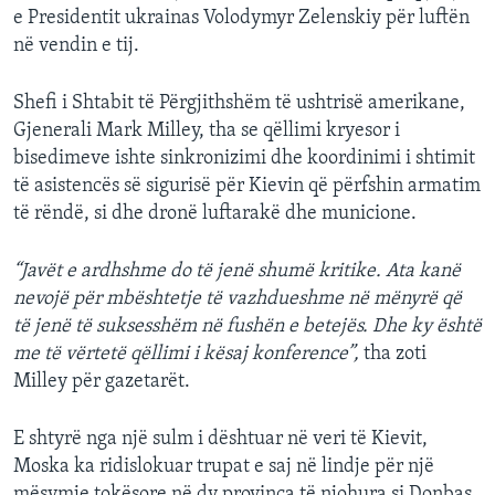
e Presidentit ukrainas Volodymyr Zelenskiy për luftën
në vendin e tij.
Shefi i Shtabit të Përgjithshëm të ushtrisë amerikane,
Gjenerali Mark Milley, tha se qëllimi kryesor i
bisedimeve ishte sinkronizimi dhe koordinimi i shtimit
të asistencës së sigurisë për Kievin që përfshin armatim
të rëndë, si dhe dronë luftarakë dhe municione.
“Javët e ardhshme do të jenë shumë kritike. Ata kanë
nevojë për mbështetje të vazhdueshme në mënyrë që
të jenë të suksesshëm në fushën e betejës. Dhe ky është
me të vërtetë qëllimi i kësaj konference”,
tha zoti
Milley për gazetarët.
E shtyrë nga një sulm i dështuar në veri të Kievit,
Moska ka ridislokuar trupat e saj në lindje për një
mësymje tokësore në dy provinca të njohura si Donbas.