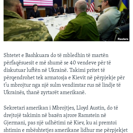
INTERVISTA
DITARI
Shtetet e Bashkuara do të mbledhin të martën
përfaqësuesit e më shumë se 40 vendeve për të
diskutuar luftën në Ukrainë. Takimi pritet të
përqendrohet tek armatosja e Kievit në përpjekje për
t’u mbrojtur nga një sulm vendimtar rus në lindje të
Ukrainës, thanë zyrtarët amerikanë.
Sekretari amerikan i Mbrojtjes, Lloyd Austin, do të
drejtojë takimin në bazën ajrore Ramstein në
Gjermani, pas një udhëtimi në Kiev, ku ai premtoi
shtimin e mbështetjes amerikane lidhur me përpjekjet