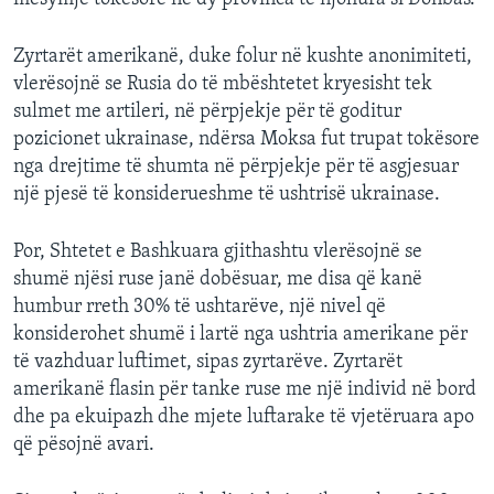
Zyrtarët amerikanë, duke folur në kushte anonimiteti,
vlerësojnë se Rusia do të mbështetet kryesisht tek
sulmet me artileri, në përpjekje për të goditur
pozicionet ukrainase, ndërsa Moksa fut trupat tokësore
nga drejtime të shumta në përpjekje për të asgjesuar
një pjesë të konsiderueshme të ushtrisë ukrainase.
Por, Shtetet e Bashkuara gjithashtu vlerësojnë se
shumë njësi ruse janë dobësuar, me disa që kanë
humbur rreth 30% të ushtarëve, një nivel që
konsiderohet shumë i lartë nga ushtria amerikane për
të vazhduar luftimet, sipas zyrtarëve. Zyrtarët
amerikanë flasin për tanke ruse me një individ në bord
dhe pa ekuipazh dhe mjete luftarake të vjetëruara apo
që pësojnë avari.