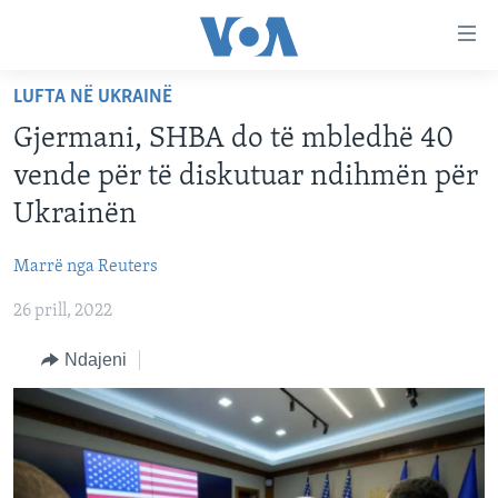
Lidhje
Kalo
në
LUFTA NË UKRAINË
faqen
FAQJA KRYESORE
kryesore
Gjermani, SHBA do të mbledhë 40
KATEGORITË
Kalo
vende për të diskutuar ndihmën për
tek
DITARI
AMERIKA
Ukrainën
faqja
BALLKANI
kryesore
Learning English
Marrë nga Reuters
Kalo
EVROPA
tek
26 prill, 2022
FOLLOW US
BOTA
kërkimi
Ndajeni
MJEDISI
KULTURË
Gjuhët
SHKENCË DHE TEKNOLOGJI
SHËNDETËSI