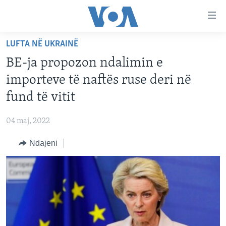
Lidhje
Kalo
në
LUFTA NË UKRAINË
faqen
FAQJA KRYESORE
kryesore
BE-ja propozon ndalimin e
KATEGORITË
Kalo
importeve të naftës ruse deri në
tek
DITARI
AMERIKA
fund të vitit
faqja
BALLKANI
kryesore
Learning English
04 maj, 2022
Kalo
EVROPA
tek
Ndajeni
FOLLOW US
BOTA
kërkimi
MJEDISI
KULTURË
Gjuhët
SHKENCË DHE TEKNOLOGJI
SHËNDETËSI