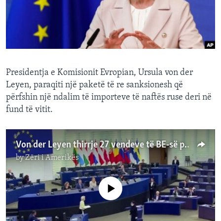
INTERVISTA
DITARI
Presidentja e Komisionit Evropian, Ursula von der
Leyen, paraqiti një paketë të re sanksionesh që
përfshin një ndalim të importeve të naftës ruse deri në
fund të vitit.
Von der Leyen thirrje 27 vendeve të BE-së për sanksione ndaj karburanteve ruse
by
Zëri i Amerikës
No media source currently available