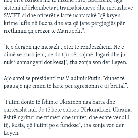
heqjen e bankës më të madhe ruse, Sberbank, nga
sistemi ndërkombëtar i transaksioneve dhe mesazheve
SWIFT, si dhe oficerët e lartë ushtarakë "që kryen
krime lufte në Bucha dhe ata që janë përgjegjës për
rrethimin çnjerëzor të Mariupolit".
"Kjo dërgon një mesazh tjetër të rëndësishëm. Ne e
dimë se kush jeni, ne do t'ju kërkojmë llogari dhe ju
nuk i shmangeni dot kësaj", tha zonja von der Leyen.
Ajo shtoi se presidenti rus Vladimir Putin, “duhet të
paguajë një çmim të lartë për agresionin e tij brutal”.
"Putini donte të fshinte Ukrainën nga harta dhe
qartësisht nuk do të ketë sukses. Përkundrazi. Ukraina
është ngritur me trimëri dhe unitet, dhe është vendi i
tij, Rusia, që Putini po e fundosë", tha zonja von der
Leyen.