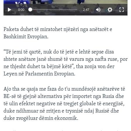
0:00
2:47
Paketa duhet të miratohet njëzëri nga anëtarët e
Bashkimit Evropian.
“Të jemi të qartë, nuk do të jetë e lehtë sepse disa
shtete anëtare janë shumë të varura nga nafta ruse, por
ne thjesht duhet ta bëjmë këtë”, tha zonja von der
Leyen në Parlamentin Evropian.
Ajo tha se qasja me faza do t'u mundësojë anëtarëve të
BE-së të gjejnë alternativa për importet nga Rusia dhe
të ulin efektet negative në tregjet globale të energjisë,
duke ndihmuar në rritjen e trysnisë ndaj Rusisë dhe
duke zvogëluar dëmin ekonomik.