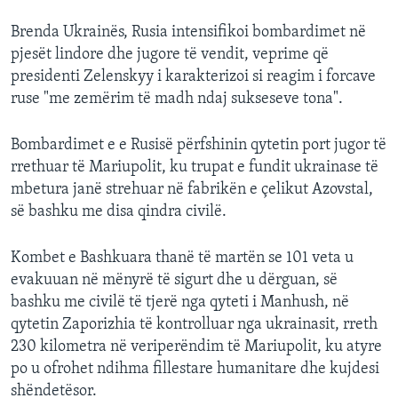
Brenda Ukrainës, Rusia intensifikoi bombardimet në
pjesët lindore dhe jugore të vendit, veprime që
presidenti Zelenskyy i karakterizoi si reagim i forcave
ruse "me zemërim të madh ndaj sukseseve tona".
Bombardimet e e Rusisë përfshinin qytetin port jugor të
rrethuar të Mariupolit, ku trupat e fundit ukrainase të
mbetura janë strehuar në fabrikën e çelikut Azovstal,
së bashku me disa qindra civilë.
Kombet e Bashkuara thanë të martën se 101 veta u
evakuuan në mënyrë të sigurt dhe u dërguan, së
bashku me civilë të tjerë nga qyteti i Manhush, në
qytetin Zaporizhia të kontrolluar nga ukrainasit, rreth
230 kilometra në veriperëndim të Mariupolit, ku atyre
po u ofrohet ndihma fillestare humanitare dhe kujdesi
shëndetësor.