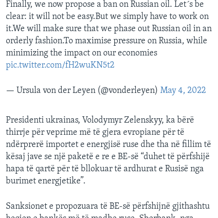
Finally, we now propose a ban on Russian oil. Let´s be
clear: it will not be easy.But we simply have to work on
it.We will make sure that we phase out Russian oil in an
orderly fashion.To maximise pressure on Russia, while
minimizing the impact on our economies
pic.twitter.com/fH2wuKN5t2
— Ursula von der Leyen (@vonderleyen)
May 4, 2022
Presidenti ukrainas, Volodymyr Zelenskyy, ka bërë
thirrje për veprime më të gjera evropiane për të
ndërprerë importet e energjisë ruse dhe tha në fillim të
kësaj jave se një paketë e re e BE-së “duhet të përfshijë
hapa të qartë për të bllokuar të ardhurat e Rusisë nga
burimet energjetike”.
Sanksionet e propozuara të BE-së përfshijnë gjithashtu