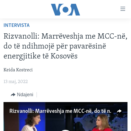
Lidhje
Kalo
në
INTERVISTA
faqen
FAQJA KRYESORE
kryesore
Rizvanolli: Marrëveshja me MCC-në,
KATEGORITË
Kalo
do të ndihmojë për pavarësinë
tek
DITARI
AMERIKA
energjitike të Kosovës
faqja
BALLKANI
kryesore
Learning English
Keida Kostreci
Kalo
EVROPA
tek
13 maj, 2022
FOLLOW US
BOTA
kërkimi
Ndajeni
MJEDISI
KULTURË
Gjuhët
Rizvanolli: Marrëveshja me MCC-në, do të ndihmojë për pavarësinë energjitike të Kosovës
SHKENCË DHE TEKNOLOGJI
SHËNDETËSI