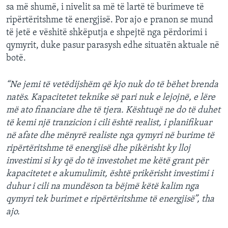
sa më shumë, i nivelit sa më të lartë të burimeve të
ripërtëritshme të energjisë. Por ajo e pranon se mund
të jetë e vëshitë shkëputja e shpejtë nga përdorimi i
qymyrit, duke pasur parasysh edhe situatën aktuale në
botë.
“Ne jemi të vetëdijshëm që kjo nuk do të bëhet brenda
natës. Kapacitetet teknike së pari nuk e lejojnë, e lëre
më ato financiare dhe të tjera. Kështuqë ne do të duhet
të kemi një tranzicion i cili është realist, i planifikuar
në afate dhe mënyrë realiste nga qymyri në burime të
ripërtëritshme të energjisë dhe pikërisht ky lloj
investimi si ky që do të investohet me këtë grant për
kapacitetet e akumulimit, është prikërisht investimi i
duhur i cili na mundëson ta bëjmë këtë kalim nga
qymyri tek burimet e ripërtëritshme të energjisë”, tha
ajo.