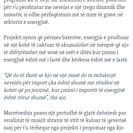
programit ka të bëjë me zhvillimin e aftësive punëtore
për t’u përshtatur me nevojat e një tregu dinamik dhe
inovativ, si edhe përfaqësimin më të mire të grave në
sektorin e energjisë.
Projekti synon që përmes baterive, energjia e prodhuar
në një kohë të caktuar të akumulohet në mënyrë që ajo
të shfrytëzohet më vonë në orët e ditës kur çmimi i
energjisë është më i lartë dhe kërkesa është më e lartë.
“Që do të thotë se kjo në një masë do ta reduktojë
nevojën për import çka është shumë me rëndësi në
kohët që po jetojmë, kur çmimi i importit të energjisë
është rritur shumë”, tha ajo.
Marrëveshja pason një periudhë të gjatë debatesh pas
vendimit të muajit shtator të vitit të kaluar të qeverisë
suaj për t'u tërhequr nga projekti i propozuar nga kjo