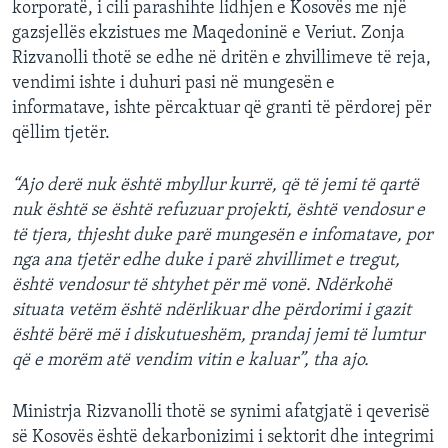
korporatë, i cili parashihte lidhjen e Kosovës me një
gazsjellës ekzistues me Maqedoninë e Veriut. Zonja
Rizvanolli thotë se edhe në dritën e zhvillimeve të reja,
vendimi ishte i duhuri pasi në mungesën e
informatave, ishte përcaktuar që granti të përdorej për
qëllim tjetër.
“Ajo derë nuk është mbyllur kurrë, që të jemi të qartë
nuk është se është refuzuar projekti, është vendosur e
të tjera, thjesht duke parë mungesën e infomatave, por
nga ana tjetër edhe duke i parë zhvillimet e tregut,
është vendosur të shtyhet për më vonë. Ndërkohë
situata vetëm është ndërlikuar dhe përdorimi i gazit
është bërë më i diskutueshëm, prandaj jemi të lumtur
që e morëm atë vendim vitin e kaluar”, tha ajo.
Ministrja Rizvanolli thotë se synimi afatgjatë i qeverisë
së Kosovës është dekarbonizimi i sektorit dhe integrimi