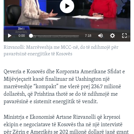
INTERVISTA
No media source currently available
DITARI
0:00
7:18
Rizvanolli: Marrëveshja me MCC-në, do të ndihmojë për
pavarësinë energjitike të Kosovës
Qeveria e Kosovës dhe Korporata Amerikane Sfidat e
Mijëvjeçarit kanë finalizuar në Uashington një
marrëveshje “kompakt” me vlerë prej 236.7 milionë
dollarësh, që Prishtina thotë se do të ndihmojë me
pavarësinë e sistemit energjitik të vendit.
Ministrja e Ekonomisë Artane Rizvanolli që kryesoi
ekipin e negociatave të Kosovës tha në një intervistë
për Zërin e Amerikës se 202 milionë dollarë janë grant