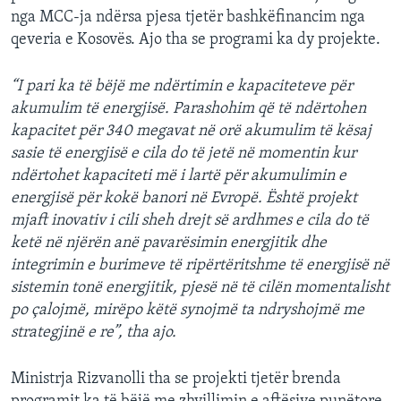
nga MCC-ja ndërsa pjesa tjetër bashkëfinancim nga
qeveria e Kosovës. Ajo tha se programi ka dy projekte.
“I pari ka të bëjë me ndërtimin e kapaciteteve për
akumulim të energjisë. Parashohim që të ndërtohen
kapacitet për 340 megavat në orë akumulim të kësaj
sasie të energjisë e cila do të jetë në momentin kur
ndërtohet kapaciteti më i lartë për akumulimin e
energjisë për kokë banori në Evropë. Është projekt
mjaft inovativ i cili sheh drejt së ardhmes e cila do të
ketë në njërën anë pavarësimin energjitik dhe
integrimin e burimeve të ripërtëritshme të energjisë në
sistemin tonë energjitik, pjesë në të cilën momentalisht
po çalojmë, mirëpo këtë synojmë ta ndryshojmë me
strategjinë e re”, tha ajo.
Ministrja Rizvanolli tha se projekti tjetër brenda