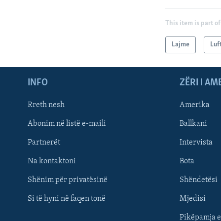
This item is part of
Lajme
Luf
INFO
ZËRI I AM
Rreth nesh
Amerika
Abonim në listë e-maili
Ballkani
Partnerët
Intervista
Learning English
Na kontaktoni
Bota
FOLLOW US
Shënim për privatësinë
Shëndetësi
Si të hyni në faqen tonë
Mjedisi
Pikëpamja e