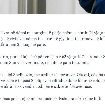
 Ukrainë dënoi me burgim të përjetshëm ushtarin 21 vjeçar
je të civilëve, në rastin e parë të gjykimit të krimeve të luf
Ukrainën 3 muaj më parë.
rin, pranoi fajësinë për vrasjen e 62 vjeçarit Oleksandër 
jonin Sumy në verilindje, në ditët e para të sulmit.
e qëlloi Shelipovin, me urdhër të eprorëve. Oficeri, që dha 
 vrasjen e tij pasi Shelipovi, i cili ishte duke folur në celula
ve ukrainase vend-ndodhjen e saktë të forcave ruse.
ainas po hetojnë mijëra raste të dyshuara për krime lufte.