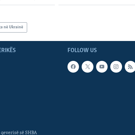
ta në Ukrainë
ERIKËS
FOLLOW US
 qeverisë së SHBA