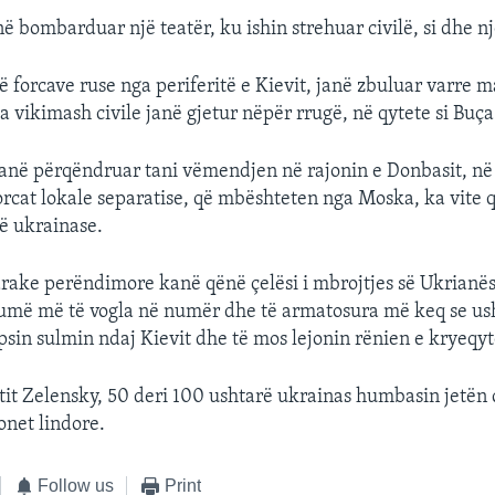
ë bombarduar një teatër, ku ishin strehuar civilë, si dhe n
ë forcave ruse nga periferitë e Kievit, janë zbuluar varre 
a vikimash civile janë gjetur nëpër rrugë, në qytete si Buça
kanë përqëndruar tani vëmendjen në rajonin e Donbasit, në 
orcat lokale separatise, që mbështeten nga Moska, ka vite q
ë ukrainase.
ake perëndimore kanë qënë çelësi i mbrojtjes së Ukrianës
shumë më të vogla në numër dhe të armatosura më keq se ush
psin sulmin ndaj Kievit dhe të mos lejonin rënien e kryeqyt
tit Zelensky, 50 deri 100 ushtarë ukrainas humbasin jetën 
onet lindore.
Follow us
Print