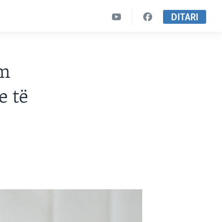
DITARI
ëm
e të