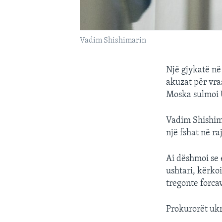
Vadim Shishimarin
Një gjykatë në
akuzat për vras
Moska sulmoi 
Vadim Shishima
një fshat në ra
Ai dëshmoi se 
ushtari, kërkoi
tregonte forca
Prokurorët ukr