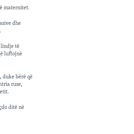
jë maternitet.
masive dhe
.
lindje të
ë luftojnë
, duke bërë që
tria ruse,
etit.
çdo ditë në