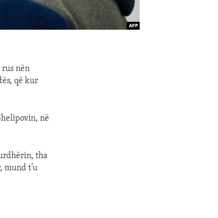
 rus nën
tës, që kur
Shelipovin, në
urdhërin, tha
r, mund t’u