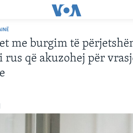
AINË
t me burgim të përjetsh
i rus që akuzohej për vrasj
ve