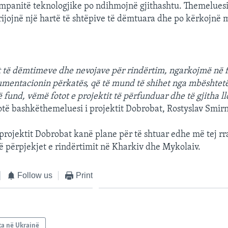
panitë teknologjike po ndihmojnë gjithashtu. Themeluesit
ijojnë një hartë të shtëpive të dëmtuara dhe po kërkojnë 
t të dëmtimeve dhe nevojave për rindërtim, ngarkojmë në f
umentacionin përkatës, që të mund të shihet nga mbështetë
und, vëmë fotot e projektit të përfunduar dhe të gjitha ll
të bashkëthemeluesi i projektit Dobrobat, Rostyslav Smirn
projektit Dobrobat kanë plane për të shtuar edhe më tej rr
ë përpjekjet e rindërtimit në Kharkiv dhe Mykolaiv.
Follow us
Print
ta në Ukrainë