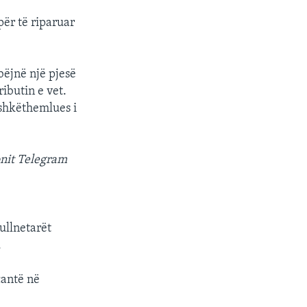
për të riparuar
bëjnë një pjesë
ibutin e vet.
ashkëthemlues i
nit Telegram
ullnetarët
.
çantë në
.