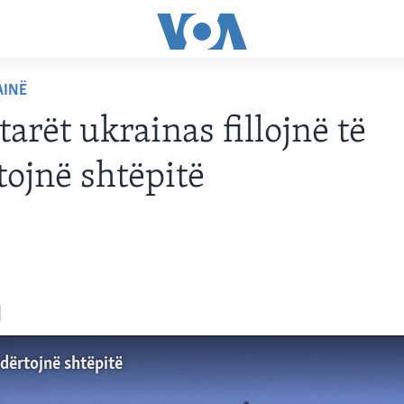
AINË
tarët ukrainas fillojnë të
tojnë shtëpitë
ndërtojnë shtëpitë