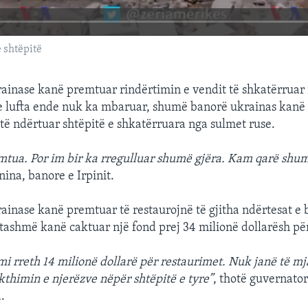
ë shtëpitë
rainase kanë premtuar rindërtimin e vendit të shkatërruar 
e lufta ende nuk ka mbaruar, shumë banorë ukrainas kanë
 të ndërtuar shtëpitë e shkatërruara nga sulmet ruse.
mtua. Por im bir ka rregulluar shumë gjëra. Kam qarë shu
ina, banore e Irpinit.
rainase kanë premtuar të restaurojnë të gjitha ndërtesat e 
ashmë kanë caktuar një fond prej 34 milionë dollarësh për
mi rreth 14 milionë dollarë për restaurimet. Nuk janë të m
thimin e njerëzve nëpër shtëpitë e tyre”
, thotë guvernatori
.