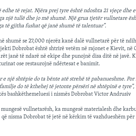
edhe të rejat. Njëra prej tyre është ndoshta 21 vjeçe dhe e
a një tullë dhe jo më shumë. Një grua tjetër vullnetare ësh
a të gjitha fushat që janë shumë të talentuar”.
më shumë se 27,000 njerëz kanë dalë vullnetarë për të ndi
ekti Dobrobat është shtrirë vetëm në rajonet e Kievit, në
rët janë të ndarë në ekipe dhe punojnë disa ditë në javë. K
urinat ose restaurojnë ndërtesat e banimit.
ur e një shtëpie do ta bënte atë strehë të pabanueshme. Por
amilje do të kthehej të jetonte përsëri në shtëpinë e tyre”,
kës bashkëthemeluesi i nismës Dobrobat Victor Andrusiv
 mungesë vullnetarësh, ka mungesë materialesh dhe karbu
ë që nisma Dobrobat të jetë në kërkim të vazhdueshëm për