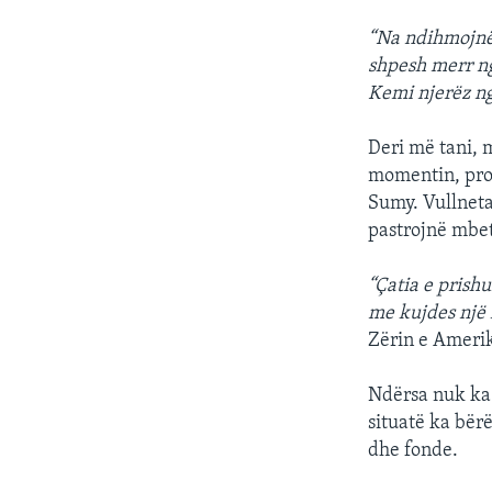
“Na ndihmojnë 
shpesh merr ng
Kemi njerëz ng
Deri më tani, 
momentin, proj
Sumy. Vullneta
pastrojnë mbet
“Çatia e prish
me kujdes një f
Zërin e Ameri
Ndërsa nuk ka
situatë ka bër
dhe fonde.