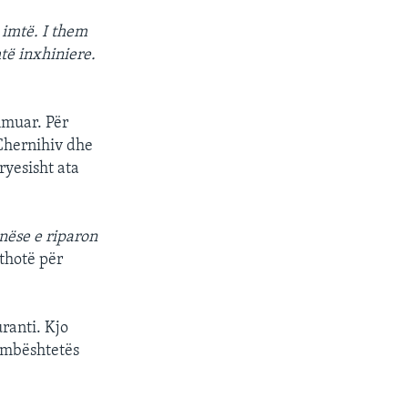
 imtë. I them
të inxhiniere.
hmuar. Për
 Chernihiv dhe
ryesisht ata
 nëse e riparon
thotë për
ranti. Kjo
 mbështetës