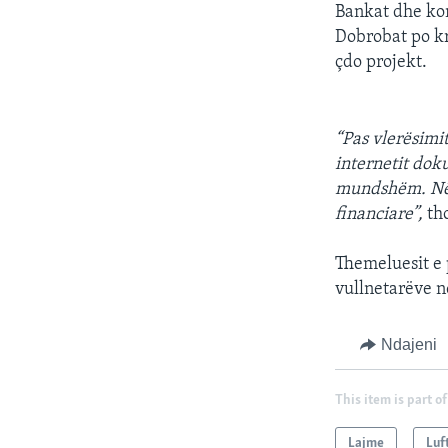
Bankat dhe kom
Dobrobat po kr
çdo projekt.
“Pas vlerësimi
internetit dok
mundshëm. Në f
financiare”,
tho
Themeluesit e 
vullnetarëve n
Ndajeni
This item is part of
Lajme
Luf