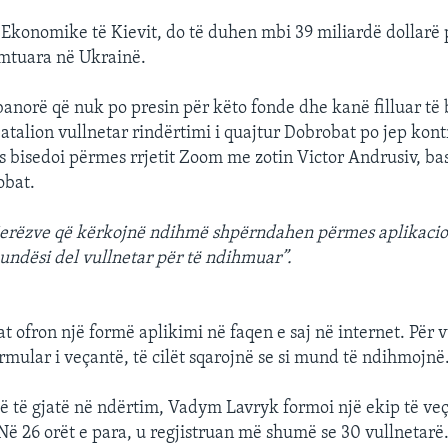
 Ekonomike të Kievit, do të duhen mbi 39 miliardë dollarë 
ëmtuara në Ukrainë.
anorë që nuk po presin për këto fonde dhe kanë filluar të 
atalion vullnetar rindërtimi i quajtur Dobrobat po jep kontr
s bisedoi përmes rrjetit Zoom me zotin Victor Andrusiv, b
obat.
jerëzve që kërkojnë ndihmë shpërndahen përmes aplikacio
ndësi del vullnetar për të ndihmuar”.
 ofron një formë aplikimi në faqen e saj në internet. Për v
rmular i veçantë, të cilët sqarojnë se si mund të ndihmojnë
 të gjatë në ndërtim, Vadym Lavryk formoi një ekip të ve
Në 26 orët e para, u regjistruan më shumë se 30 vullnetarë