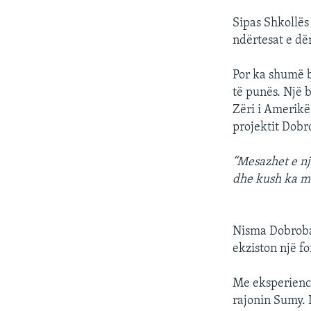
Sipas Shkollës
ndërtesat e d
Por ka shumë b
të punës. Një b
Zëri i Amerikë
projektit Dobr
“Mesazhet e n
dhe kush ka mu
Nisma Dobrobat
ekziston një fo
Me eksperiencë
rajonin Sumy. 