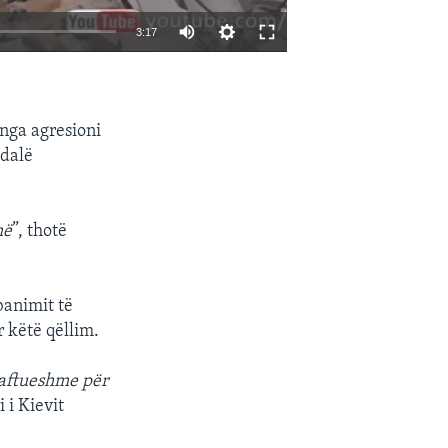
3:17
EMBED
SHARE
nga agresioni
 dalë
më
”, thotë
banimit të
 këtë qëllim.
jaftueshme për
 i Kievit