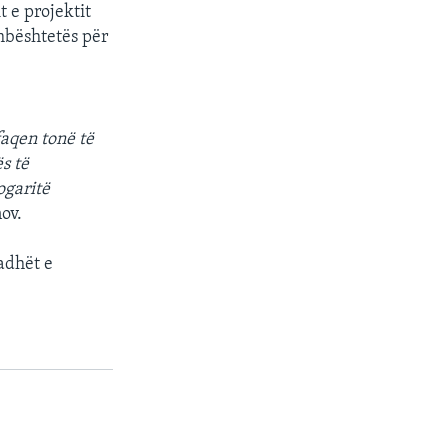
 e projektit
mbështetës për
aqen tonë të
s të
ogaritë
ov.
adhët e