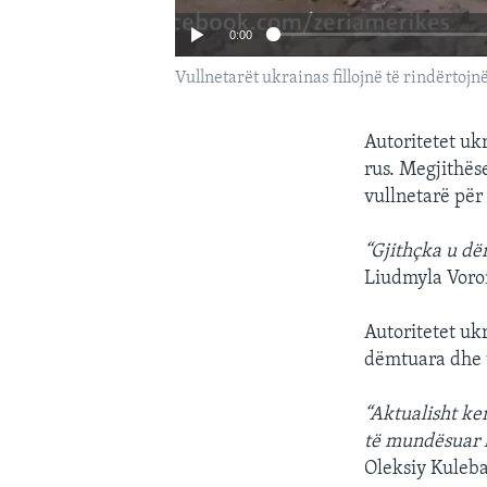
0:00
Vullnetarët ukrainas fillojnë të rindërtojn
Autoritetet uk
rus. Megjithës
vullnetarë për
“Gjithçka u dë
Liudmyla Voron
Autoritetet uk
dëmtuara dhe t
“Aktualisht ke
të mundësuar k
Oleksiy Kuleba