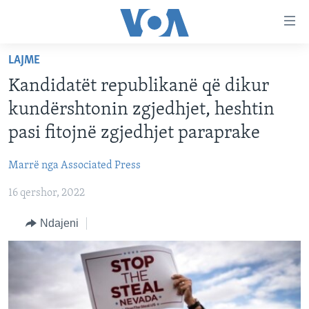
Lidhje
Kalo
në
LAJME
faqen
FAQJA KRYESORE
kryesore
Kandidatët republikanë që dikur
KATEGORITË
Kalo
kundërshtonin zgjedhjet, heshtin
tek
DITARI
AMERIKA
pasi fitojnë zgjedhjet paraprake
faqja
BALLKANI
kryesore
Learning English
Marrë nga Associated Press
Kalo
EVROPA
tek
16 qershor, 2022
FOLLOW US
BOTA
kërkimi
Ndajeni
MJEDISI
KULTURË
Gjuhët
SHKENCË DHE TEKNOLOGJI
SHËNDETËSI