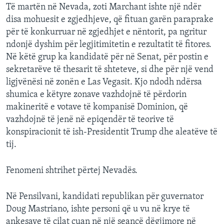
Të martën në Nevada, zoti Marchant ishte një ndër
disa mohuesit e zgjedhjeve, që fituan garën paraprake
për të konkurruar në zgjedhjet e nëntorit, pa ngritur
ndonjë dyshim për legjitimitetin e rezultatit të fitores.
Në këtë grup ka kandidatë për në Senat, për postin e
sekretarëve të thesarit të shteteve, si dhe për një vend
ligjvënësi në zonën e Las Vegasit. Kjo ndodh ndërsa
shumica e këtyre zonave vazhdojnë të përdorin
makineritë e votave të kompanisë Dominion, që
vazhdojnë të jenë në epiqendër të teorive të
konspiracionit të ish-Presidentit Trump dhe aleatëve të
tij.
Fenomeni shtrihet përtej Nevadës.
Në Pensilvani, kandidati republikan për guvernator
Doug Mastriano, ishte personi që u vu në krye të
ankesave të cilat çuan në një seancë dëgjimore në