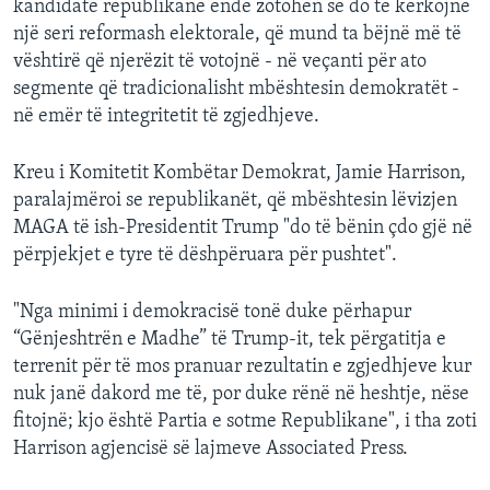
kandidatë republikanë ende zotohen se do të kërkojnë
një seri reformash elektorale, që mund ta bëjnë më të
vështirë që njerëzit të votojnë - në veçanti për ato
segmente që tradicionalisht mbështesin demokratët -
në emër të integritetit të zgjedhjeve.
Kreu i Komitetit Kombëtar Demokrat, Jamie Harrison,
paralajmëroi se republikanët, që mbështesin lëvizjen
MAGA të ish-Presidentit Trump "do të bënin çdo gjë në
përpjekjet e tyre të dëshpëruara për pushtet".
"Nga minimi i demokracisë tonë duke përhapur
“Gënjeshtrën e Madhe” të Trump-it, tek përgatitja e
terrenit për të mos pranuar rezultatin e zgjedhjeve kur
nuk janë dakord me të, por duke rënë në heshtje, nëse
fitojnë; kjo është Partia e sotme Republikane", i tha zoti
Harrison agjencisë së lajmeve Associated Press.