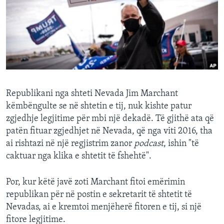
INTERVISTA
DITARI
Republikani nga shteti Nevada Jim Marchant
këmbëngulte se në shtetin e tij, nuk kishte patur
zgjedhje legjitime për mbi një dekadë. Të gjithë ata që
patën fituar zgjedhjet në Nevada, që nga viti 2016, tha
ai rishtazi në një regjistrim zanor
podcast
, ishin "të
caktuar nga klika e shtetit të fshehtë".
Por, kur këtë javë zoti Marchant fitoi emërimin
republikan për në postin e sekretarit të shtetit të
Nevadas, ai e kremtoi menjëherë fitoren e tij, si një
fitore legjitime.