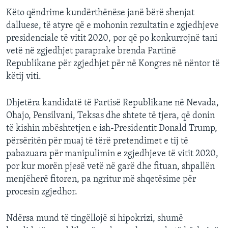
Këto qëndrime kundërthënëse janë bërë shenjat
dalluese, të atyre që e mohonin rezultatin e zgjedhjeve
presidenciale të vitit 2020, por që po konkurrojnë tani
vetë në zgjedhjet paraprake brenda Partinë
Republikane për zgjedhjet për në Kongres në nëntor të
këtij viti.
Dhjetëra kandidatë të Partisë Republikane në Nevada,
Ohajo, Pensilvani, Teksas dhe shtete të tjera, që donin
të kishin mbështetjen e ish-Presidentit Donald Trump,
përsëritën për muaj të tërë pretendimet e tij të
pabazuara për manipulimin e zgjedhjeve të vitit 2020,
por kur morën pjesë vetë në garë dhe fituan, shpallën
menjëherë fitoren, pa ngritur më shqetësime për
procesin zgjedhor.
Ndërsa mund të tingëllojë si hipokrizi, shumë