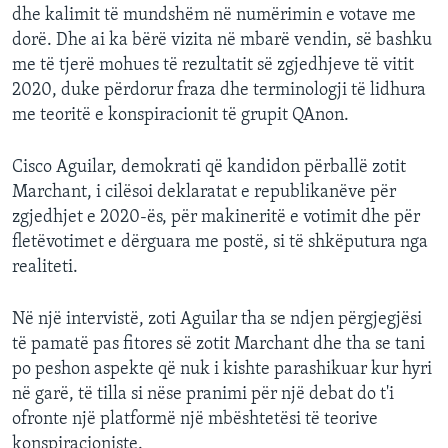
dhe kalimit të mundshëm në numërimin e votave me
dorë. Dhe ai ka bërë vizita në mbarë vendin, së bashku
me të tjerë mohues të rezultatit së zgjedhjeve të vitit
2020, duke përdorur fraza dhe terminologji të lidhura
me teoritë e konspiracionit të grupit QAnon.
Cisco Aguilar, demokrati që kandidon përballë zotit
Marchant, i cilësoi deklaratat e republikanëve për
zgjedhjet e 2020-ës, për makineritë e votimit dhe për
fletëvotimet e dërguara me postë, si të shkëputura nga
realiteti.
Në një intervistë, zoti Aguilar tha se ndjen përgjegjësi
të pamatë pas fitores së zotit Marchant dhe tha se tani
po peshon aspekte që nuk i kishte parashikuar kur hyri
në garë, të tilla si nëse pranimi për një debat do t'i
ofronte një platformë një mbështetësi të teorive
konspiracioniste.