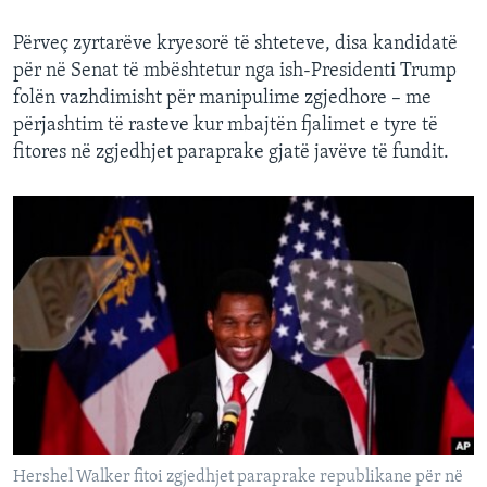
Përveç zyrtarëve kryesorë të shteteve, disa kandidatë
për në Senat të mbështetur nga ish-Presidenti Trump
folën vazhdimisht për manipulime zgjedhore – me
përjashtim të rasteve kur mbajtën fjalimet e tyre të
fitores në zgjedhjet paraprake gjatë javëve të fundit.
Hershel Walker fitoi zgjedhjet paraprake republikane për në