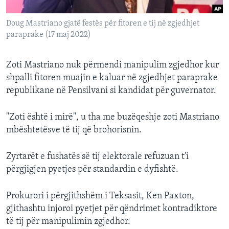
Doug Mastriano gjatë festës për fitoren e tij në zgjedhjet
paraprake (17 maj 2022)
Zoti Mastriano nuk përmendi manipulim zgjedhor kur
shpalli fitoren muajin e kaluar në zgjedhjet paraprake
republikane në Pensilvani si kandidat për guvernator.
"Zoti është i mirë", u tha me buzëqeshje zoti Mastriano
mbështetësve të tij që brohorisnin.
Zyrtarët e fushatës së tij elektorale refuzuan t'i
përgjigjen pyetjes për standardin e dyfishtë.
Prokurori i përgjithshëm i Teksasit, Ken Paxton,
gjithashtu injoroi pyetjet për qëndrimet kontradiktore
të tij për manipulimin zgjedhor.