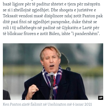
bazë ligjore për të paditur shtetet e tjera për mënyrën
se si i zhvillojnë zgjedhjet. Dhe shoqata e juristëve e
Teksasit vendosi masë disiplinore ndaj zotit Paxton pak
ditë pasi fitoi në zgjedhjet paraprake, duke thënë se
roli i tij udhëheqës në padinë në Gjykatën e Lartë për
të bllokuar fitoren e zotit Biden, ishte "i pandershëm".
Ken Paxton gjatë fjalimit në Uashington më 6 janar 2021