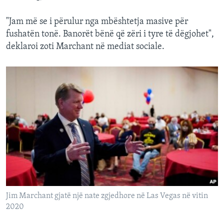
"Jam më se i përulur nga mbështetja masive për
fushatën tonë. Banorët bënë që zëri i tyre të dëgjohet",
deklaroi zoti Marchant në mediat sociale.
Jim Marchant gjatë një nate zgjedhore në Las Vegas në vitin
2020