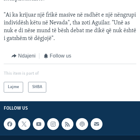
"Ai ka krijuar një frikë masive në radhët e një nëngrupi
individësh këtu në Nevada", tha zoti Aguilar. "Unë as
nuk e di nëse mund të bësh debat me dikë që nuk është
i gatshëm të dëgjojë".
Ndajeni
Follow us
This item is part of
Lajme
SHBA
FOLLOW US