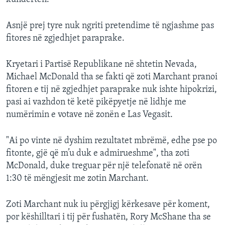
Asnjë prej tyre nuk ngriti pretendime të ngjashme pas
fitores në zgjedhjet paraprake.
Kryetari i Partisë Republikane në shtetin Nevada,
Michael McDonald tha se fakti që zoti Marchant pranoi
fitoren e tij në zgjedhjet paraprake nuk ishte hipokrizi,
pasi ai vazhdon të ketë pikëpyetje në lidhje me
numërimin e votave në zonën e Las Vegasit.
"Ai po vinte në dyshim rezultatet mbrëmë, edhe pse po
fitonte, gjë që m’u duk e admirueshme", tha zoti
McDonald, duke treguar për një telefonatë në orën
1:30 të mëngjesit me zotin Marchant.
Zoti Marchant nuk iu përgjigj kërkesave për koment,
por këshilltari i tij për fushatën, Rory McShane tha se