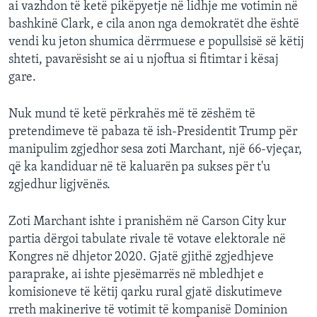
ai vazhdon të ketë pikëpyetje në lidhje me votimin në
bashkinë Clark, e cila anon nga demokratët dhe është
vendi ku jeton shumica dërrmuese e popullsisë së këtij
shteti, pavarësisht se ai u njoftua si fitimtar i kësaj
gare.
Nuk mund të ketë përkrahës më të zëshëm të
pretendimeve të pabaza të ish-Presidentit Trump për
manipulim zgjedhor sesa zoti Marchant, një 66-vjeçar,
që ka kandiduar në të kaluarën pa sukses për t'u
zgjedhur ligjvënës.
Zoti Marchant ishte i pranishëm në Carson City kur
partia dërgoi tabulate rivale të votave elektorale në
Kongres në dhjetor 2020. Gjatë gjithë zgjedhjeve
paraprake, ai ishte pjesëmarrës në mbledhjet e
komisioneve të këtij qarku rural gjatë diskutimeve
rreth makinerive të votimit të kompanisë Dominion