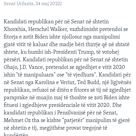
Senat (Atlanta, 24 maj 2022)
Kandidati republikan për në Senat në shtetin
Xhorxhia, Herschel Walker, vazhdimisht pretendoi se
fitorja e zotit Biden ishte njollosur nga manipulimi
gjatë vitit të kaluar dhe madje bëri thirrje që në shtatë
shtete, ku humbi ish-Presidenti Trump, të votohej
përsëri. Kandidati republikan për në Senat në shtetin
Ohajo, J.D. Vance, pretendoi se zgjedhjet e vitit 2020
ishin "të manipuluara" ose "të vjedhura". Kandidati për
në Senat nga Karolina e Veriut, Ted Budd, një ligjvënës
republikan, refuzoi në ditën e fitores së tij në zgjedhjet
paraprake në muajin maj të thoshte se zoti Biden ishte
fituesi i zgjedhjeve presidenciale të vitit 2020. Dhe
kandidati republikan i Pensilvanisë për në Senat,
Mehmet Oz tha se kishte "patjetër" manipulim të gjerë
në shtetin e tij, megjithëse provat tregojnë të
kundërtën.