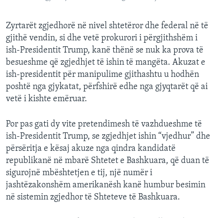
Zyrtarët zgjedhorë në nivel shtetëror dhe federal në të
gjithë vendin, si dhe vetë prokurori i përgjithshëm i
ish-Presidentit Trump, kanë thënë se nuk ka prova të
besueshme që zgjedhjet të ishin të mangëta. Akuzat e
ish-presidentit për manipulime gjithashtu u hodhën
poshtë nga gjykatat, përfshirë edhe nga gjyqtarët që ai
vetë i kishte emëruar.
Por pas gati dy vite pretendimesh të vazhdueshme të
ish-Presidentit Trump, se zgjedhjet ishin “vjedhur” dhe
përsëritja e kësaj akuze nga qindra kandidatë
republikanë në mbarë Shtetet e Bashkuara, që duan të
sigurojnë mbështetjen e tij, një numër i
jashtëzakonshëm amerikanësh kanë humbur besimin
në sistemin zgjedhor të Shteteve të Bashkuara.