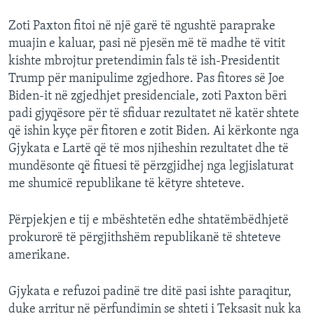
Zoti Paxton fitoi në një garë të ngushtë paraprake
muajin e kaluar, pasi në pjesën më të madhe të vitit
kishte mbrojtur pretendimin fals të ish-Presidentit
Trump për manipulime zgjedhore. Pas fitores së Joe
Biden-it në zgjedhjet presidenciale, zoti Paxton bëri
padi gjyqësore për të sfiduar rezultatet në katër shtete
që ishin kyçe për fitoren e zotit Biden. Ai kërkonte nga
Gjykata e Lartë që të mos njiheshin rezultatet dhe të
mundësonte që fituesi të përzgjidhej nga legjislaturat
me shumicë republikane të këtyre shteteve.
Përpjekjen e tij e mbështetën edhe shtatëmbëdhjetë
prokurorë të përgjithshëm republikanë të shteteve
amerikane.
Gjykata e refuzoi padinë tre ditë pasi ishte paraqitur,
duke arritur në përfundimin se shteti i Teksasit nuk ka