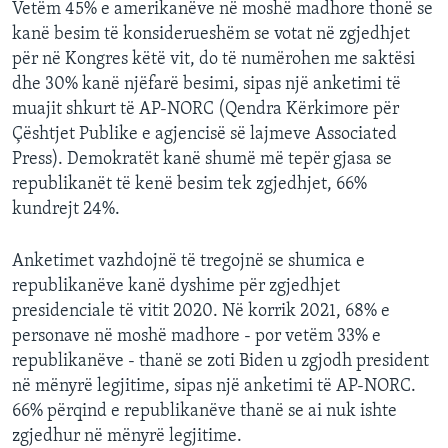
Vetëm 45% e amerikanëve në moshë madhore thonë se
kanë besim të konsiderueshëm se votat në zgjedhjet
për në Kongres këtë vit, do të numërohen me saktësi
dhe 30% kanë njëfarë besimi, sipas një anketimi të
muajit shkurt të AP-NORC (Qendra Kërkimore për
Çështjet Publike e agjencisë së lajmeve Associated
Press). Demokratët kanë shumë më tepër gjasa se
republikanët të kenë besim tek zgjedhjet, 66%
kundrejt 24%.
Anketimet vazhdojnë të tregojnë se shumica e
republikanëve kanë dyshime për zgjedhjet
presidenciale të vitit 2020. Në korrik 2021, 68% e
personave në moshë madhore - por vetëm 33% e
republikanëve - thanë se zoti Biden u zgjodh president
në mënyrë legjitime, sipas një anketimi të AP-NORC.
66% përqind e republikanëve thanë se ai nuk ishte
zgjedhur në mënyrë legjitime.