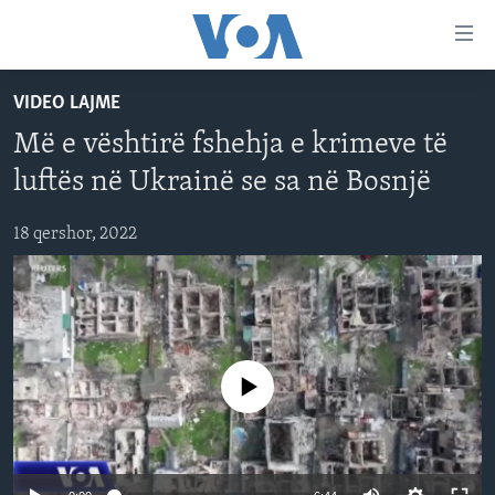
Lidhje
Kalo
në
VIDEO LAJME
faqen
FAQJA KRYESORE
kryesore
Më e vështirë fshehja e krimeve të
KATEGORITË
Kalo
luftës në Ukrainë se sa në Bosnjë
tek
DITARI
AMERIKA
faqja
18 qershor, 2022
BALLKANI
kryesore
Learning English
Kalo
EVROPA
tek
FOLLOW US
BOTA
kërkimi
MJEDISI
No media source currently available
KULTURË
Gjuhët
SHKENCË DHE TEKNOLOGJI
SHËNDETËSI