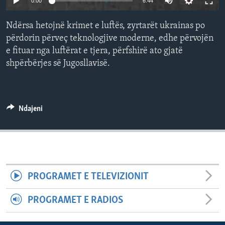
0:00
6:44
INTERVISTA
Ndërsa hetojnë krimet e luftës, zyrtarët ukrainas po
DITARI
përdorin përveç teknologjive moderne, edhe përvojën
e fituar nga luftërat e tjera, përfshirë ato gjatë
shpërbërjes së Jugosllavisë.
Ndajeni
PROGRAMET E TELEVIZIONIT
PROGRAMET E RADIOS