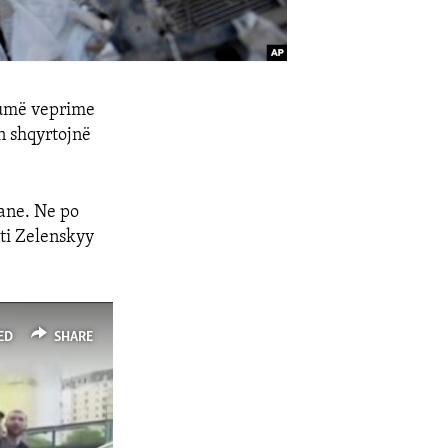
humë veprime
n shqyrtojnë
ane. Ne po
nti Zelenskyy
ED
SHARE