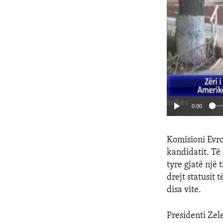
0:00
Komisioni Evro
kandidatit. Të 
tyre gjatë një 
drejt statusit
disa vite.
Presidenti Zel