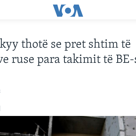
kyy thotë se pret shtim të
e ruse para takimit të BE-
2