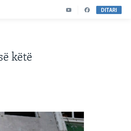
DITARI
së këtë