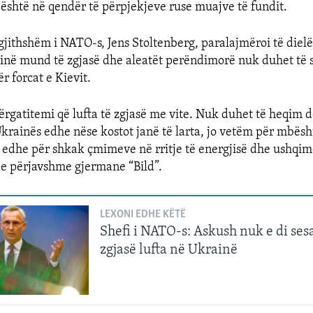
 është në qendër të përpjekjeve ruse muajve të fundit.
gjithshëm i NATO-s, Jens Stoltenberg, paralajmëroi të dielë
inë mund të zgjasë dhe aleatët perëndimorë nuk duhet të 
r forcat e Kievit.
ërgatitemi që lufta të zgjasë me vite. Nuk duhet të heqim 
krainës edhe nëse kostot janë të larta, jo vetëm për mbësh
 edhe për shkak çmimeve në rritje të energjisë dhe ushqim
n e përjavshme gjermane “Bild”.
LEXONI EDHE KËTË
Shefi i NATO-s: Askush nuk e di se
zgjasë lufta në Ukrainë