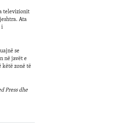
 televizionit
jeshtra. Ata
 i
ruajnë se
n në javët e
 këtë zonë të
ed Press dhe