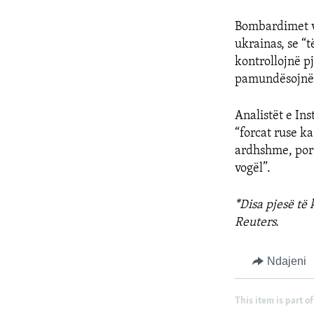
Bombardimet va
ukrainas, se “t
kontrollojnë pj
pamundësojnë 
Analistët e In
“forcat ruse k
ardhshme, por 
vogël”.
*Disa pjesë të
Reuters.
Ndajeni
This item is part of