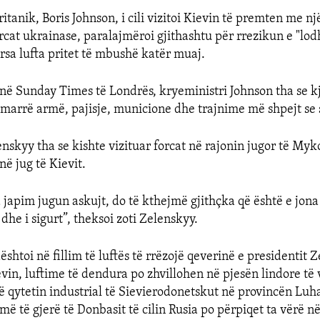
itanik, Boris Johnson, i cili vizitoi Kievin të premten me nj
rcat ukrainase, paralajmëroi gjithashtu për rrezikun e "lod
rsa lufta pritet të mbushë katër muaj.
në Sunday Times të Londrës, kryeministri Johnson tha se kj
 marrë armë, pajisje, municione dhe trajnime më shpejt se s
nskyy tha se kishte vizituar forcat në rajonin jugor të Myko
ë jug të Kievit.
 japim jugun askujt, do të kthejmë gjithçka që është e jona
 dhe i sigurt”, theksoi zoti Zelenskyy.
shtoi në fillim të luftës të rrëzojë qeverinë e presidentit
evin, luftime të dendura po zhvillohen në pjesën lindore të
 qytetin industrial të Sievierodonetskut në provincën Luh
 më të gjerë të Donbasit të cilin Rusia po përpiqet ta vërë n