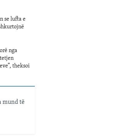
px
width
n se lufta e
shkurtojnë
dorë nga
tetjen
eve”, theksoi
sa mund të