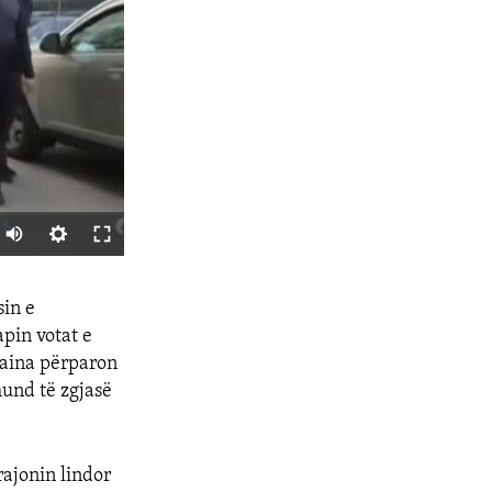
SHARE
sin e
apin votat e
kraina përparon
mund të zgjasë
rajonin lindor