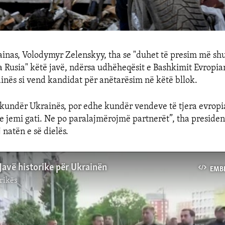
ainas, Volodymyr Zelenskyy, tha se "duhet të presim më s
 Rusia" këtë javë, ndërsa udhëheqësit e Bashkimit Evropia
ainës si vend kandidat për anëtarësim në këtë bllok.
kundër Ukrainës, por edhe kundër vendeve të tjera evropi
e jemi gati. Ne po paralajmërojmë partnerët”, tha preside
j natën e së dielës.
Javë historike për Ukrainën
EMB
rikës