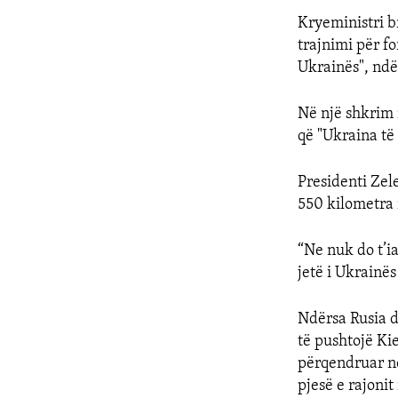
Kryeministri br
trajnimi për fo
Ukrainës", ndë
Në një shkrim 
që "Ukraina të
Presidenti Zele
550 kilometra n
“Ne nuk do t’ia
jetë i Ukrainës
Ndërsa Rusia dë
të pushtojë Ki
përqendruar në
pjesë e rajonit