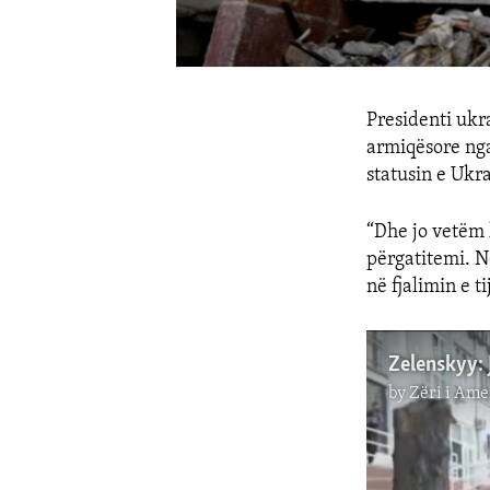
Presidenti ukr
armiqësore nga
statusin e Ukr
“Dhe jo vetëm 
përgatitemi. N
në fjalimin e ti
Zelenskyy: 
by
Zëri i Ame