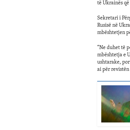
të Ukrainës që
Sekretari i Për
Rusisë në Ukra
mbështetjen pë
“Ne duhet të p
mbështetja e U
ushtarake, por
ai për revistë