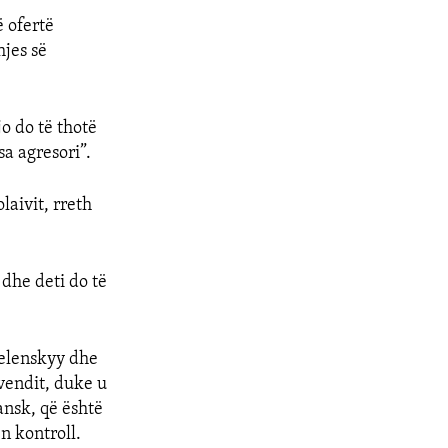
ë ofertë
hjes së
o do të thotë
a agresori”.
laivit, rreth
 dhe deti do të
 Zelenskyy dhe
 vendit, duke u
ansk, që është
ën kontroll.