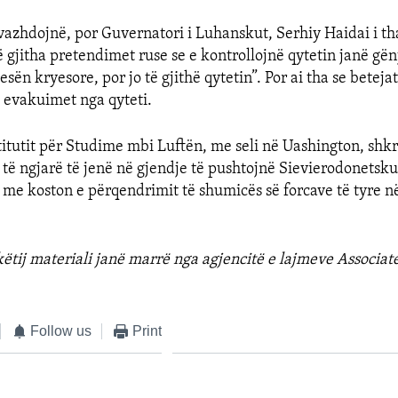
zhdojnë, por Guvernatori i Luhanskut, Serhiy Haidai i tha
ë gjitha pretendimet ruse se e kontrollojnë qytetin janë gën
esën kryesore, por jo të gjithë qytetin”. Por ai tha se betejat
evakuimet nga qyteti.
stitutit për Studime mbi Luftën, me seli në Uashington, shk
a të ngjarë të jenë në gjendje të pushtojnë Sievierodonetsku
me koston e përqendrimit të shumicës së forcave të tyre në
 këtij materiali janë marrë nga agjencitë e lajmeve Associat
Follow us
Print