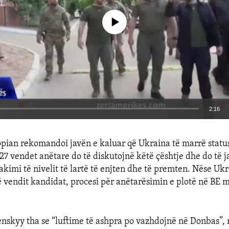
No media source currently available
2:16
EMBED
pian rekomandoi javën e kaluar që Ukraina të marrë statu
27 vendet anëtare do të diskutojnë këtë çështje dhe do të j
takimi të nivelit të lartë të enjten dhe të premten. Nëse U
 të vendit kandidat, procesi për anëtarësimin e plotë në BE 
enskyy tha se “luftime të ashpra po vazhdojnë në Donbas”, 