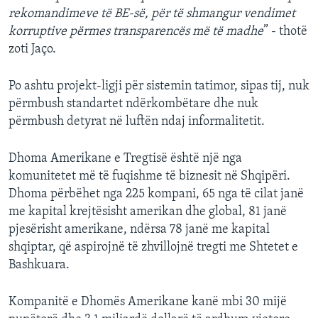
rekomandimeve të BE-së, për të shmangur vendimet
korruptive përmes transparencës më të madhe
” - thotë
zoti Jaço.
Po ashtu projekt-ligji për sistemin tatimor, sipas tij, nuk
përmbush standartet ndërkombëtare dhe nuk
përmbush detyrat në luftën ndaj informalitetit.
Dhoma Amerikane e Tregtisë është një nga
komunitetet më të fuqishme të biznesit në Shqipëri.
Dhoma përbëhet nga 225 kompani, 65 nga të cilat janë
me kapital krejtësisht amerikan dhe global, 81 janë
pjesërisht amerikane, ndërsa 78 janë me kapital
shqiptar, që aspirojnë të zhvillojnë tregti me Shtetet e
Bashkuara.
Kompanitë e Dhomës Amerikane kanë mbi 30 mijë