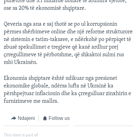
punëtorë dhe 3.1 miliardë dollarë të ardhura vjetore,
ose sa 20% të ekonomisë shqiptare.
Qeveria nga ana e saj thotë se po ul korrupsionin
përmes shërbimeve online dhe një reforme strukturore
në sistemin e tatim-taksave, e ndërkohë po përpiqet të
zbusë spekullimet e tregjeve që kanë ardhur prej
çrregullimeve të përbotshme, që shkaktoi sulmi rus
mbi Ukrainën.
Ekonomia shqiptare është ndikuar nga presionet
ekonomike globale, ndërsa lufta në Ukrainë ka
përshpejtuar inflacionin dhe ka çrregulluar zinxhirin e
furnizimeve me mallra.
Ndajeni
Follow us
This item is part of