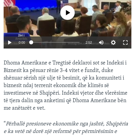
No media source currently available
0:00
2:52
Dhoma Amerikane e Tregtisë deklaroi sot se Indeksi i
Biznesit ka pësuar rënie 3-4 vitet e fundit, duke
shënuar sërish një ulje të besimit, që ka komuniteti i
biznesit ndaj terrenit ekonomik dhe klimës së
investimeve në Shqipëri. Indeksi vjetor dhe vlerësime
të tjera dalin nga anketimi që Dhoma Amerikane bën
me anëtarët e vet.
“
Përballë presioneve ekonomike nga jashtë, Shqipëria
e ka vetë në dorë një reformë për përmirësimin e