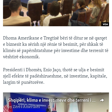
INTERVISTA
DITARI
Dhoma Amerikane e Tregtisë bëri të ditur se në qarqet
e biznesit ka sërish një rënie të besimit, për shkak të
klimës së papërshtatshme për investime dhe terrenit të
vështirë ekonomik.
Presidenti i Dhomës, Enio Jaço, thotë se ulja e besimit
sjell efekte të padëshirueshme, në investime, kapitale,
largim të punëtorëve.
Shqipëri, klima e investimeve dhe terreni i vështirë ekonomik
by
Zëri i Amerikës