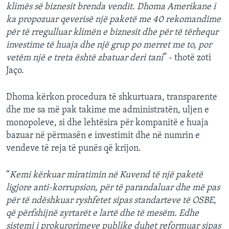
klimës së biznesit brenda vendit. Dhoma Amerikane i
ka propozuar qeverisë një paketë me 40 rekomandime
për të rregulluar klimën e biznesit dhe për të tërhequr
investime të huaja dhe një grup po merret me to, por
vetëm një e treta është zbatuar deri tani
” - thotë zoti
Jaço.
Dhoma kërkon procedura të shkurtuara, transparente
dhe me sa më pak takime me administratën, uljen e
monopoleve, si dhe lehtësira për kompanitë e huaja
bazuar në përmasën e investimit dhe në numrin e
vendeve të reja të punës që krijon.
“
Kemi kërkuar miratimin në Kuvend të një paketë
ligjore anti-korrupsion, për të parandaluar dhe më pas
për të ndëshkuar ryshfetet sipas standarteve të OSBE,
që përfshijnë zyrtarët e lartë dhe të mesëm. Edhe
sistemi i prokurorimeve publike duhet reformuar sipas