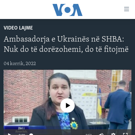
Lidhje
Kalo
në
VIDEO LAJME
faqen
FAQJA KRYESORE
kryesore
Ambasadorja e Ukrainës në SHBA:
KATEGORITË
Kalo
Nuk do të dorëzohemi, do të fitojmë
tek
DITARI
AMERIKA
faqja
04 korrik, 2022
BALLKANI
kryesore
Learning English
Kalo
EVROPA
tek
FOLLOW US
BOTA
kërkimi
MJEDISI
No media source currently available
KULTURË
Gjuhët
SHKENCË DHE TEKNOLOGJI
SHËNDETËSI