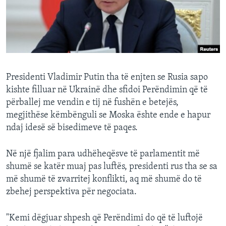
INTERVISTA
DITARI
Presidenti Vladimir Putin tha të enjten se Rusia sapo
kishte filluar në Ukrainë dhe sfidoi Perëndimin që të
përballej me vendin e tij në fushën e betejës,
megjithëse këmbënguli se Moska ështe ende e hapur
ndaj idesë së bisedimeve të paqes.
Në një fjalim para udhëheqësve të parlamentit më
shumë se katër muaj pas luftës, presidenti rus tha se sa
më shumë të zvarritej konflikti, aq më shumë do të
zbehej perspektiva për negociata.
"Kemi dëgjuar shpesh që Perëndimi do që të luftojë