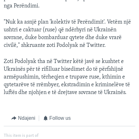
nga Perëndimi.
"Nuk ka asnjë plan 'kolektiv të Perëndimit'. Vetëm një
ushtri e caktuar (ruse) që ndërhyri në Ukrainën
sovrane, duke bombarduar qytete dhe duke vrarë
civilë," shkruante zoti Podolyak në Twitter.
Zoti Podolyak tha në Twitter këtë javë se kushtet e
Ukrainës për të rifilluar bisedimet do të përfshijnë
armëpushimin, tërheqjen e trupave ruse, kthimin e
qytetarëve të rrëmbyer, ekstradimin e kriminelëve të
luftës dhe njohjen e të drejtave sovrane të Ukrainës.
Ndajeni
Follow us
This item is part of