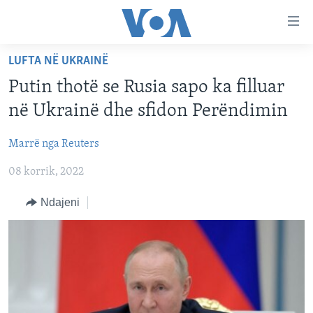
Lidhje
Kalo
në
LUFTA NË UKRAINË
faqen
FAQJA KRYESORE
kryesore
Putin thotë se Rusia sapo ka filluar
KATEGORITË
Kalo
në Ukrainë dhe sfidon Perëndimin
tek
DITARI
AMERIKA
faqja
Marrë nga Reuters
BALLKANI
kryesore
Learning English
Kalo
08 korrik, 2022
EVROPA
tek
FOLLOW US
BOTA
Ndajeni
kërkimi
MJEDISI
KULTURË
Gjuhët
SHKENCË DHE TEKNOLOGJI
SHËNDETËSI