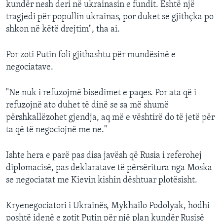
kundër nesh deri në ukrainasin e fundit. Është një
tragjedi për popullin ukrainas, por duket se gjithçka po
shkon në këtë drejtim", tha ai.
Por zoti Putin foli gjithashtu për mundësinë e
negociatave.
"Ne nuk i refuzojmë bisedimet e paqes. Por ata që i
refuzojnë ato duhet të dinë se sa më shumë
përshkallëzohet gjendja, aq më e vështirë do të jetë për
ta që të negociojnë me ne."
Ishte hera e parë pas disa javësh që Rusia i referohej
diplomacisë, pas deklaratave të përsëritura nga Moska
se negociatat me Kievin kishin dështuar plotësisht.
Kryenegociatori i Ukrainës, Mykhailo Podolyak, hodhi
poshtë idenë e zotit Putin për një plan kundër Rusisë