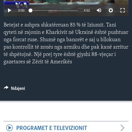
INTERVISTA
0:00
4:52
DITARI
Betejat e ashpra shkatërruan 85 % të Iziumit. Tani
qyteti në rajonin e Kharkivit në Ukrainë është pushtuar
nga forcat ruse. Shumë nga banorët e saj u bllokuan
pas kontrollit të zonës nga armiku dhe pak kanë arritur
të shpëtojnë. Një prej tyre është gjyshi 88-vjeçar i
gazetares së Zërit të Amerikës
Ndajeni
PROGRAMET E TELEVIZIONIT