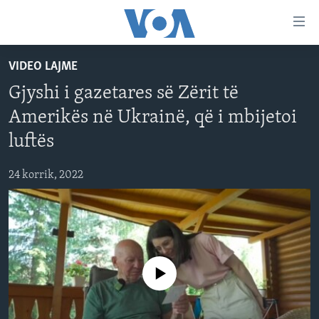
Lidhje
Kalo
në
VIDEO LAJME
faqen
FAQJA KRYESORE
kryesore
Gjyshi i gazetares së Zërit të
KATEGORITË
Kalo
Amerikës në Ukrainë, që i mbijetoi
tek
DITARI
AMERIKA
faqja
luftës
BALLKANI
kryesore
Learning English
Kalo
24 korrik, 2022
EVROPA
tek
FOLLOW US
BOTA
kërkimi
MJEDISI
KULTURË
Gjuhët
No media source currently available
SHKENCË DHE TEKNOLOGJI
SHËNDETËSI