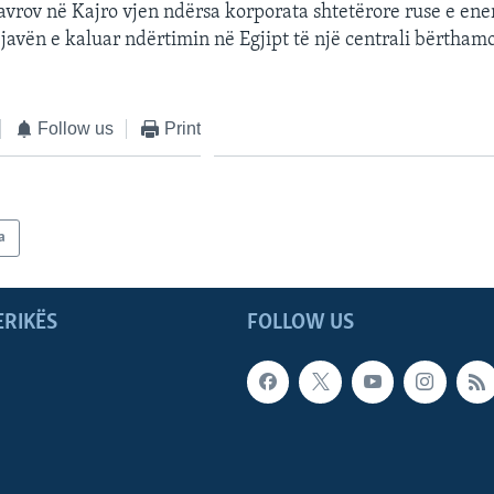
 Lavrov në Kajro vjen ndërsa korporata shtetërore ruse e ene
i javën e kaluar ndërtimin në Egjipt të një centrali bërtham
Follow us
Print
a
ERIKËS
FOLLOW US