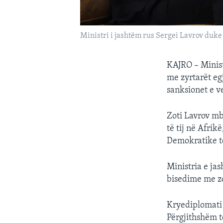
Ministri i jashtëm rus Sergei Lavrov duke
KAJRO – Minist
me zyrtarët egj
sanksionet e v
Zoti Lavrov mb
të tij në Afri
Demokratike të 
Ministria e ja
bisedime me zo
Kryediplomati 
Përgjithshëm t