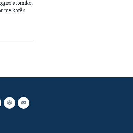
rgjisë atomike,
or me katër