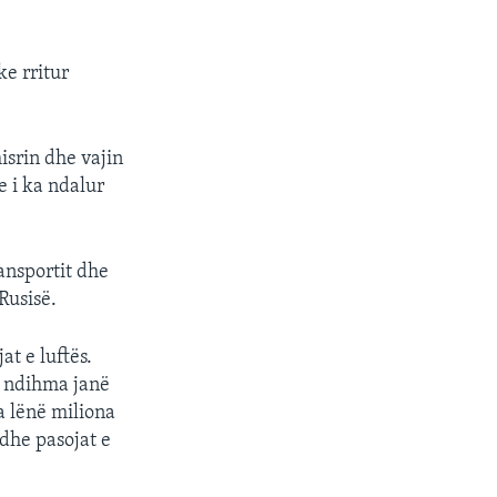
e rritur
isrin dhe vajin
e i ka ndalur
ansportit dhe
Rusisë.
t e luftës.
ë ndihma janë
a lënë miliona
edhe pasojat e