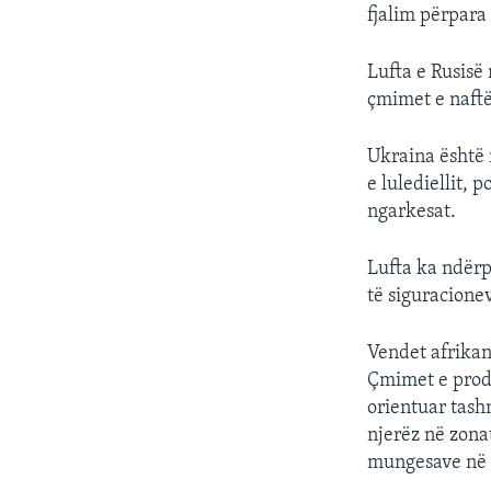
fjalim përpara
Lufta e Rusisë
çmimet e naftë
Ukraina është 
e lulediellit, 
ngarkesat.
Lufta ka ndërp
të siguracione
Vendet afrikan
Çmimet e produ
orientuar tash
njerëz në zona
mungesave në r