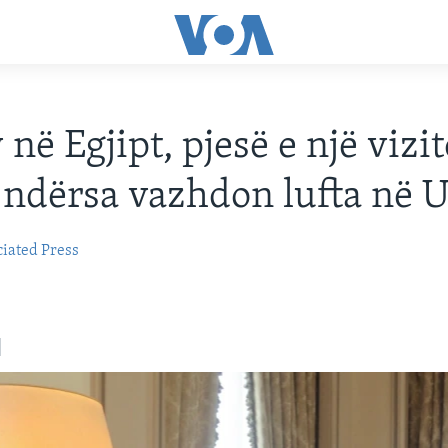
në Egjipt, pjesë e një vizi
 ndërsa vazhdon lufta në 
iated Press