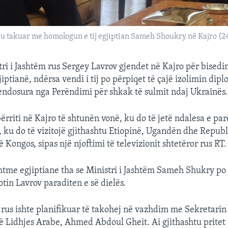
 u takuar me homologun e tij egjiptian Sameh Shoukry në Kajro (2
ri i Jashtëm rus Sergey Lavrov gjendet në Kajro për bisedi
iptianë, ndërsa vendi i tij po përpiqet të çajë izolimin dip
endosura nga Perëndimi për shkak të sulmit ndaj Ukrainës.
ërriti në Kajro të shtunën vonë, ku do të jetë ndalesa e pa
kë, ku do të vizitojë gjithashtu Etiopinë, Ugandën dhe Repub
Kongos, sipas një njoftimi të televizionit shtetëror rus RT.
shtme egjiptiane tha se Ministri i Jashtëm Sameh Shukry po 
tin Lavrov paraditen e së dielës.
rus ishte planifikuar të takohej në vazhdim me Sekretarin
ë Lidhjes Arabe, Ahmed Abdoul Gheit. Ai gjithashtu pritet