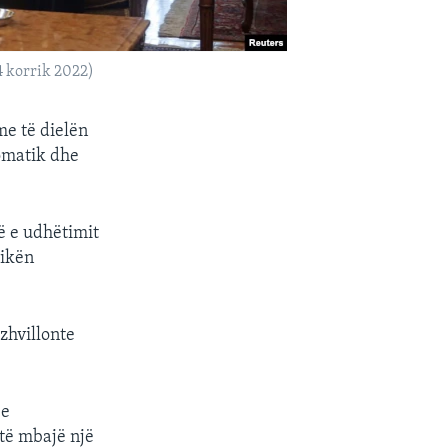
4 korrik 2022)
me të dielën
lomatik dhe
rë e udhëtimit
likën
zhvillonte
 e
 të mbajë një