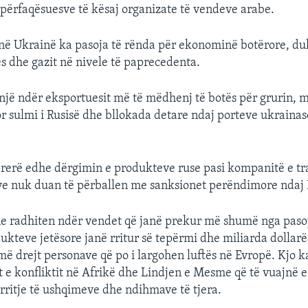
 përfaqësuesve të kësaj organizate të vendeve arabe.
 në Ukrainë ka pasoja të rënda për ekonominë botërore, duk
s dhe gazit në nivele të paprecedenta.
një ndër eksportuesit më të mëdhenj të botës për grurin, m
por sulmi i Rusisë dhe bllokada detare ndaj porteve ukrainas
rerë edhe dërgimin e produkteve ruse pasi kompanitë e tr
ve nuk duan të përballen me sanksionet perëndimore ndaj 
e radhiten ndër vendet që janë prekur më shumë nga pasoja
kteve jetësore janë rritur së tepërmi dhe miliarda dollar
më drejt personave që po i largohen luftës në Evropë. Kjo k
t e konfliktit në Afrikë dhe Lindjen e Mesme që të vuajnë 
ritje të ushqimeve dhe ndihmave të tjera.