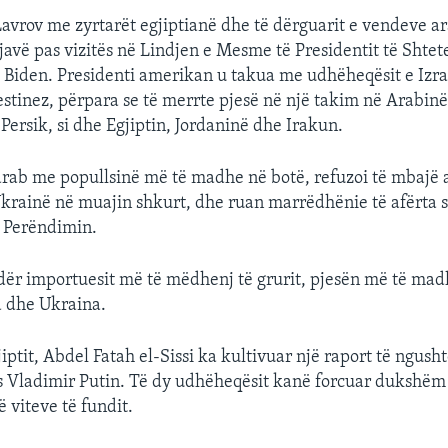
 Lavrov me zyrtarët egjiptianë dhe të dërguarit e vendeve a
javë pas vizitës në Lindjen e Mesme të Presidentit të Shtet
 Biden. Presidenti amerikan u takua me udhëheqësit e Izra
lestinez, përpara se të merrte pjesë në një takim në Arabin
 Persik, si dhe Egjiptin, Jordaninë dhe Irakun.
 arab me popullsinë më të madhe në botë, refuzoi të mbajë 
ë Ukrainë në muajin shkurt, dhe ruan marrëdhënie të afërta
 Perëndimin.
dër importuesit më të mëdhenj të grurit, pjesën më të madhe
a dhe Ukraina.
jiptit, Abdel Fatah el-Sissi ka kultivuar një raport të ngus
s Vladimir Putin. Të dy udhëheqësit kanë forcuar dukshë
 viteve të fundit.