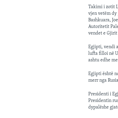
Takimi i zotit
vjen vetëm dy 
Bashkuara, Joe
Autoritetit Pa
vendet e Gjirit
Egjipti, vendi
lufta filloi n
ashtu edhe me
Egjipti është n
merr nga Rusi
Presidenti i Eg
Presidentin ru
dypalëshe gjatë