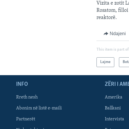
Vizita e zotit
Rosatom, fillo
reaktorë.
Ndajeni
This item is part of
Lajme
Bot
INFO
ZËRI I AM
Rreth nesh
Amerika
Abonim në listë e-maili
Ballkani
Partnerët
Intervista
Learning English