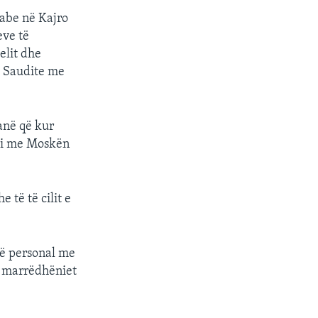
rabe në Kajro
eve të
elit dhe
ë Saudite me
anë që kur
 si me Moskën
 të të cilit e
htë personal me
m marrëdhëniet