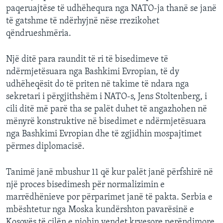
paqeruajtëse të udhëhequra nga NATO-ja thanë se janë
të gatshme të ndërhyjnë nëse rrezikohet
qëndrueshmëria.
Një ditë para raundit të ri të bisedimeve të
ndërmjetësuara nga Bashkimi Evropian, të dy
udhëheqësit do të priten në takime të ndara nga
sekretari i përgjithshëm i NATO-s, Jens Stoltenberg, i
cili ditë më parë tha se palët duhet të angazhohen në
mënyrë konstruktive në bisedimet e ndërmjetësuara
nga Bashkimi Evropian dhe të zgjidhin mospajtimet
përmes diplomacisë.
Tanimë janë mbushur 11 që kur palët janë përfshirë në
një proces bisedimesh për normalizimin e
marrëdhënieve por përparimet janë të pakta. Serbia e
mbështetur nga Moska kundërshton pavarësinë e
Kosovës të cilën e njohin vendet kryesore perëndimore.