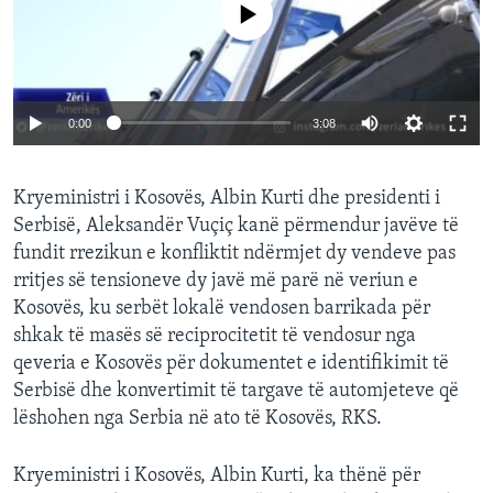
No media source currently available
0:00
3:08
Kryeministri i Kosovës, Albin Kurti dhe presidenti i
Serbisë, Aleksandër Vuçiç kanë përmendur javëve të
fundit rrezikun e konfliktit ndërmjet dy vendeve pas
rritjes së tensioneve dy javë më parë në veriun e
Kosovës, ku serbët lokalë vendosen barrikada për
shkak të masës së reciprocitetit të vendosur nga
qeveria e Kosovës për dokumentet e identifikimit të
Serbisë dhe konvertimit të targave të automjeteve që
lëshohen nga Serbia në ato të Kosovës, RKS.
Kryeministri i Kosovës, Albin Kurti, ka thënë për