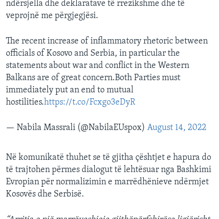
ndërsjella dhe deklaratave të rrezikshme dhe të
veprojnë me përgjegjësi.
The recent increase of inflammatory rhetoric between
officials of Kosovo and Serbia, in particular the
statements about war and conflict in the Western
Balkans are of great concern.Both Parties must
immediately put an end to mutual
hostilities.
https://t.co/Fcxgo3eDyR
— Nabila Massrali (@NabilaEUspox)
August 14, 2022
Në komunikatë thuhet se të gjitha çështjet e hapura do
të trajtohen përmes dialogut të lehtësuar nga Bashkimi
Evropian për normalizimin e marrëdhënieve ndërmjet
Kosovës dhe Serbisë.