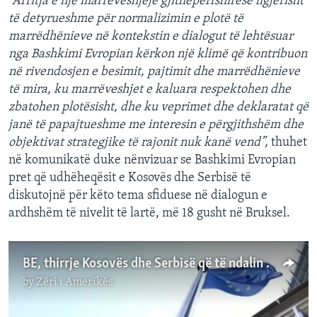
“Arritja e një marrëveshjeje gjithëpërfshirëse ligjërisht
të detyrueshme për normalizimin e plotë të
marrëdhënieve në kontekstin e dialogut të lehtësuar
nga Bashkimi Evropian kërkon një klimë që kontribuon
në rivendosjen e besimit, pajtimit dhe marrëdhënieve
të mira, ku marrëveshjet e kaluara respektohen dhe
zbatohen plotësisht, dhe ku veprimet dhe deklaratat që
janë të papajtueshme me interesin e përgjithshëm dhe
objektivat strategjike të rajonit nuk kanë vend”,
thuhet
në komunikatë duke nënvizuar se Bashkimi Evropian
pret që udhëheqësit e Kosovës dhe Serbisë të
diskutojnë për këto tema sfiduese në dialogun e
ardhshëm të nivelit të lartë, më 18 gusht në Bruksel.
BE, thirrje Kosovës dhe Serbisë që të ndalin retorikën nxitëse
by
Zëri i Amerikës