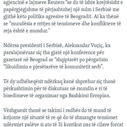
agjencinë e lajmeve Reuters “se do të ishte krejtësisht e
papërgjegjshme të përjashtohej një sulm i Serbisë me
gjithë këto politika agresive të Beogradit. Ai ka thënë
se “mundësia e rritjes së tensioneve dhe konflikteve të
reja është e mundur."
Ndërsa presidenti i Serbisë, Aleksandar Vuçiç, ka
paralajmëruar siç tha gjatë një konference për
gazetarë në Beograd se “shqiptarët po përgatisin
“likuidimin e pjesëtarëve të komunitetit serb”.
Të dy udhëheqësit ndërkaq kanë shprehur siç thonë
përkushtimin për të diskutuar në raundin e ri të
bisedimeve të organizuar nga Bashkimi Evropian.
Vëzhguesit thonë se takimi i radhës do të mund të
krijonte një situatë të re që do të shmangte tensionet
ndërmjet palëve si ato të 31 korrikut pas të cilave forcat