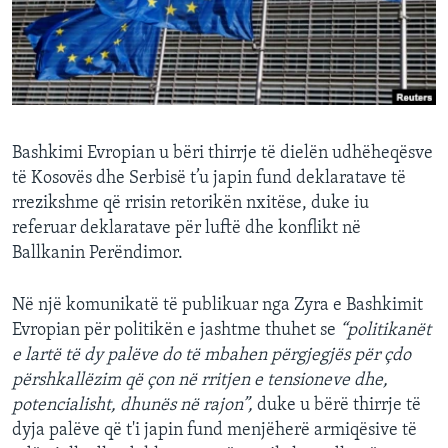
INTERVISTA
DITARI
Bashkimi Evropian u bëri thirrje të dielën udhëheqësve
të Kosovës dhe Serbisë t’u japin fund deklaratave të
rrezikshme që rrisin retorikën nxitëse, duke iu
referuar deklaratave për luftë dhe konflikt në
Ballkanin Perëndimor.
Në një komunikatë të publikuar nga Zyra e Bashkimit
Evropian për politikën e jashtme thuhet se
“politikanët
e lartë të dy palëve do të mbahen përgjegjës për çdo
përshkallëzim që çon në rritjen e tensioneve dhe,
potencialisht, dhunës në rajon”,
duke u bërë thirrje të
dyja palëve që t'i japin fund menjëherë armiqësive të