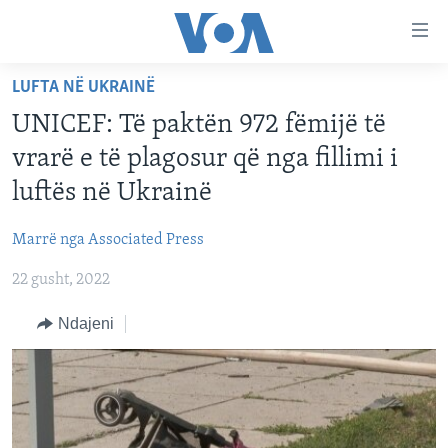
Lidhje
Kalo
në
LUFTA NË UKRAINË
faqen
FAQJA KRYESORE
kryesore
UNICEF: Të paktën 972 fëmijë të
KATEGORITË
Kalo
vrarë e të plagosur që nga fillimi i
tek
DITARI
AMERIKA
luftës në Ukrainë
faqja
BALLKANI
kryesore
Learning English
Marrë nga Associated Press
Kalo
EVROPA
tek
22 gusht, 2022
FOLLOW US
BOTA
kërkimi
Ndajeni
MJEDISI
KULTURË
Gjuhët
SHKENCË DHE TEKNOLOGJI
SHËNDETËSI