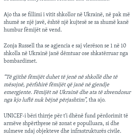
Ajo tha se fillimi i vitit shkollor në Ukrainë, në pak më
shumë se një javë, është një kujtesë se sa shumë kanë
humbur fëmijët në vend.
Zonja Russell tha se agjencia e saj vlerëson se 1 në 10
shkolla në Ukrainë janë dëmtuar ose shkatërruar nga
bombardimet.
“Të gjithë fëmijët duhet të jenë në shkollë dhe të
mësojnë, përfshirë fëmijët që janë në gjendje
emergjente. Fëmijët në Ukrainë dhe ata të zhvendosur
nga kjo luftë nuk bëjnë përjashtim”,
tha ajo.
UNICEF-i bëri thirrje për t'i dhënë fund përdorimit të
armëve shpërthyese në zonat e populluara, si dhe
sulmeve ndaj objekteve dhe infrastrukturës civile.