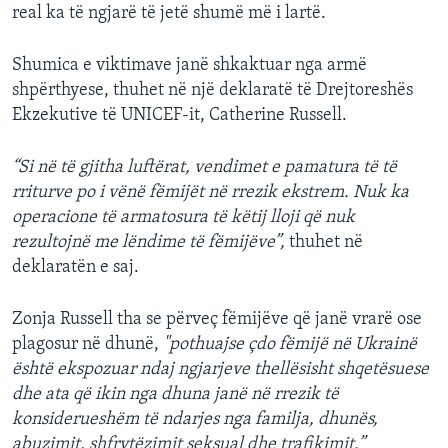
real ka të ngjarë të jetë shumë më i lartë.
Shumica e viktimave janë shkaktuar nga armë
shpërthyese, thuhet në një deklaratë të Drejtoreshës
Ekzekutive të UNICEF-it, Catherine Russell.
“Si në të gjitha luftërat, vendimet e pamatura të të
rriturve po i vënë fëmijët në rrezik ekstrem. Nuk ka
operacione të armatosura të këtij lloji që nuk
rezultojnë me lëndime të fëmijëve”,
thuhet në
deklaratën e saj.
Zonja Russell tha se përveç fëmijëve që janë vrarë ose
plagosur në dhunë,
"pothuajse çdo fëmijë në Ukrainë
është ekspozuar ndaj ngjarjeve thellësisht shqetësuese
dhe ata që ikin nga dhuna janë në rrezik të
konsiderueshëm të ndarjes nga familja, dhunës,
abuzimit, shfrytëzimit seksual dhe trafikimit.”