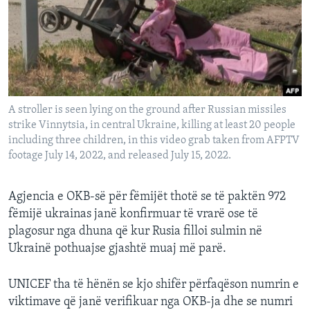
INTERVISTA
DITARI
A stroller is seen lying on the ground after Russian missiles
strike Vinnytsia, in central Ukraine, killing at least 20 people
including three children, in this video grab taken from AFPTV
footage July 14, 2022, and released July 15, 2022.
Agjencia e OKB-së për fëmijët thotë se të paktën 972
fëmijë ukrainas janë konfirmuar të vrarë ose të
plagosur nga dhuna që kur Rusia filloi sulmin në
Ukrainë pothuajse gjashtë muaj më parë.
UNICEF tha të hënën se kjo shifër përfaqëson numrin e
viktimave që janë verifikuar nga OKB-ja dhe se numri