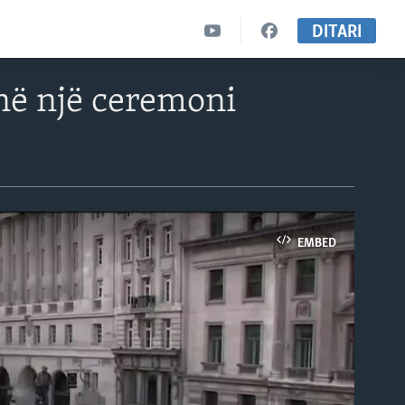
DITARI
 në një ceremoni
EMBED