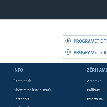
PROGRAMET E T
PROGRAMET E R
INFO
ZËRI I AM
Rreth nesh
Amerika
Abonim në listë e-maili
Ballkani
Partnerët
Intervista
Learning English