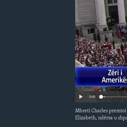
INTERVISTA
DITARI
0:00
Mbreti Charles premtoi 
Elizabeth, ndërsa u shpa