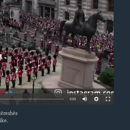
able
3:03
tëreshës
EMBED
ike.