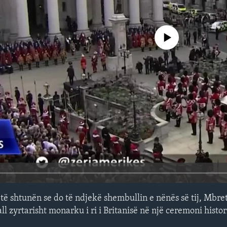
No media source currently avail
të shtunën se do të ndjekë shembullin e nënës së tij, Mbre
ll zyrtarisht monarku i ri i Britanisë në një ceremoni histor