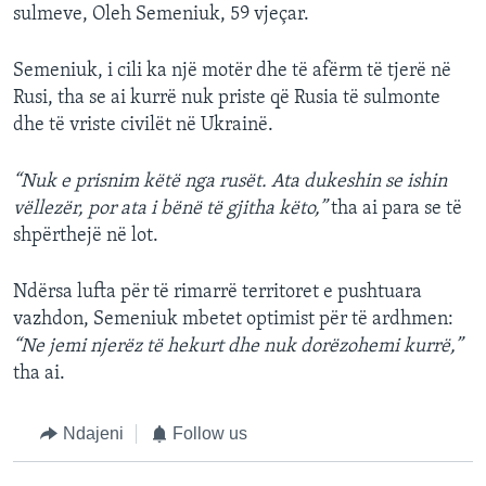
sulmeve, Oleh Semeniuk, 59 vjeçar.
Semeniuk, i cili ka një motër dhe të afërm të tjerë në
Rusi, tha se ai kurrë nuk priste që Rusia të sulmonte
dhe të vriste civilët në Ukrainë.
“Nuk e prisnim këtë nga rusët. Ata dukeshin se ishin
vëllezër, por ata i bënë të gjitha këto,”
tha ai para se të
shpërthejë në lot.
Ndërsa lufta për të rimarrë territoret e pushtuara
vazhdon, Semeniuk mbetet optimist për të ardhmen:
“Ne jemi njerëz të hekurt dhe nuk dorëzohemi kurrë,”
tha ai.
Ndajeni
Follow us