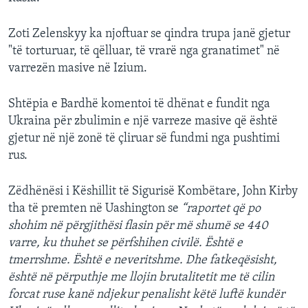
Zoti Zelenskyy ka njoftuar se qindra trupa janë gjetur
"të torturuar, të qëlluar, të vrarë nga granatimet" në
varrezën masive në Izium.
Shtëpia e Bardhë komentoi të dhënat e fundit nga
Ukraina për zbulimin e një varreze masive që është
gjetur në një zonë të çliruar së fundmi nga pushtimi
rus.
Zëdhënësi i Këshillit të Sigurisë Kombëtare, John Kirby
tha të premten në Uashington se
“raportet që po
shohim në përgjithësi flasin për më shumë se 440
varre, ku thuhet se përfshihen civilë. Është e
tmerrshme. Është e neveritshme. Dhe fatkeqësisht,
është në përputhje me llojin brutalitetit me të cilin
forcat ruse kanë ndjekur penalisht këtë luftë kundër