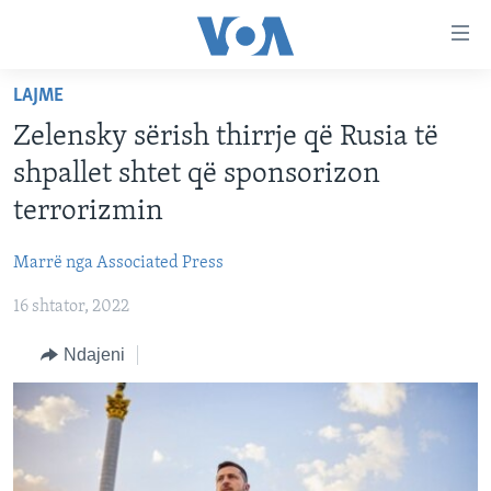
Lidhje
Kalo
në
LAJME
faqen
FAQJA KRYESORE
kryesore
Zelensky sërish thirrje që Rusia të
KATEGORITË
Kalo
shpallet shtet që sponsorizon
tek
DITARI
AMERIKA
terrorizmin
faqja
BALLKANI
kryesore
Learning English
Marrë nga Associated Press
Kalo
EVROPA
tek
16 shtator, 2022
FOLLOW US
BOTA
kërkimi
Ndajeni
MJEDISI
KULTURË
Gjuhët
SHKENCË DHE TEKNOLOGJI
SHËNDETËSI