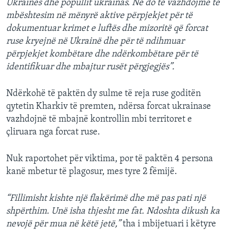
Ukrainës dhe popullit ukrainas. Ne do të vazhdojmë të
mbështesim në mënyrë aktive përpjekjet për të
dokumentuar krimet e luftës dhe mizoritë që forcat
ruse kryejnë në Ukrainë dhe për të ndihmuar
përpjekjet kombëtare dhe ndërkombëtare për të
identifikuar dhe mbajtur rusët përgjegjës”.
Ndërkohë të paktën dy sulme të reja ruse goditën
qytetin Kharkiv të premten, ndërsa forcat ukrainase
vazhdojnë të mbajnë kontrollin mbi territoret e
çliruara nga forcat ruse.
Nuk raportohet për viktima, por të paktën 4 persona
kanë mbetur të plagosur, mes tyre 2 fëmijë.
“Fillimisht kishte një flakërimë dhe më pas pati një
shpërthim. Unë isha thjesht me fat. Ndoshta dikush ka
nevojë për mua në këtë jetë,”
tha i mbijetuari i këtyre