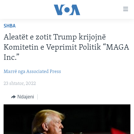
Lidhje
Kalo
në
SHBA
faqen
FAQJA KRYESORE
kryesore
Aleatët e zotit Trump krijojnë
KATEGORITË
Kalo
Komitetin e Veprimit Politik “MAGA
tek
DITARI
AMERIKA
Inc.”
faqja
BALLKANI
kryesore
Learning English
Marrë nga Associated Press
Kalo
EVROPA
tek
23 shtator, 2022
FOLLOW US
BOTA
kërkimi
Ndajeni
MJEDISI
KULTURË
Gjuhët
SHKENCË DHE TEKNOLOGJI
SHËNDETËSI