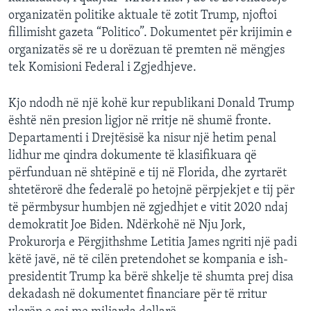
organizatën politike aktuale të zotit Trump, njoftoi
fillimisht gazeta “Politico”. Dokumentet për krijimin e
organizatës së re u dorëzuan të premten në mëngjes
tek Komisioni Federal i Zgjedhjeve.
Kjo ndodh në një kohë kur republikani Donald Trump
është nën presion ligjor në rritje në shumë fronte.
Departamenti i Drejtësisë ka nisur një hetim penal
lidhur me qindra dokumente të klasifikuara që
përfunduan në shtëpinë e tij në Florida, dhe zyrtarët
shtetërorë dhe federalë po hetojnë përpjekjet e tij për
të përmbysur humbjen në zgjedhjet e vitit 2020 ndaj
demokratit Joe Biden. Ndërkohë në Nju Jork,
Prokurorja e Përgjithshme Letitia James ngriti një padi
këtë javë, në të cilën pretendohet se kompania e ish-
presidentit Trump ka bërë shkelje të shumta prej disa
dekadash në dokumentet financiare për të rritur