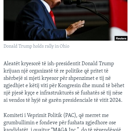
INTERVISTA
DITARI
Donald Trump holds rally in Ohio
Aleatët kryesorë të ish-presidentit Donald Trump
krijuan një organizatë të re politike që pritet të
shërbejë si mjeti kryesor për shpenzimet e tij në
zgjedhjet e këtij viti për Kongresin dhe mund të bëhet
një pjesë kyçe e infrastrukturës së fushatës së tij nëse
ai vendos të hyjë në garën presidenciale të vitit 2024.
Komiteti i Veprimit Politik (PAC), që merret me
grumbullimin e fondeve për fushata zgjedhore ose
kandidatët, i quajtur “MAGA Inc.”, do të zëvendësojë