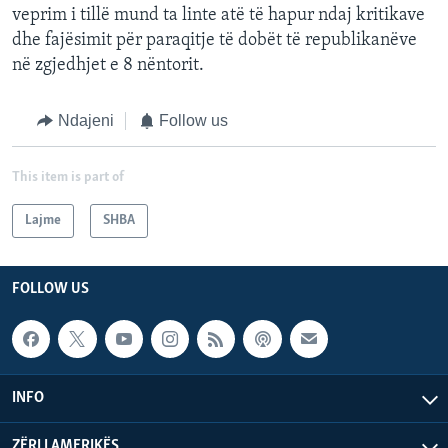
veprim i tillë mund ta linte atë të hapur ndaj kritikave
dhe fajësimit për paraqitje të dobët të republikanëve
në zgjedhjet e 8 nëntorit.
Ndajeni
Follow us
This item is part of
Lajme
SHBA
FOLLOW US
INFO
ZËRI I AMERIKËS