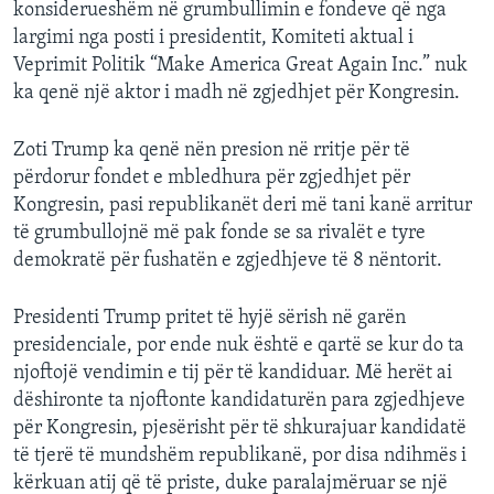
konsiderueshëm në grumbullimin e fondeve që nga
largimi nga posti i presidentit, Komiteti aktual i
Veprimit Politik “Make America Great Again Inc.” nuk
ka qenë një aktor i madh në zgjedhjet për Kongresin.
Zoti Trump ka qenë nën presion në rritje për të
përdorur fondet e mbledhura për zgjedhjet për
Kongresin, pasi republikanët deri më tani kanë arritur
të grumbullojnë më pak fonde se sa rivalët e tyre
demokratë për fushatën e zgjedhjeve të 8 nëntorit.
Presidenti Trump pritet të hyjë sërish në garën
presidenciale, por ende nuk është e qartë se kur do ta
njoftojë vendimin e tij për të kandiduar. Më herët ai
dëshironte ta njoftonte kandidaturën para zgjedhjeve
për Kongresin, pjesërisht për të shkurajuar kandidatë
të tjerë të mundshëm republikanë, por disa ndihmës i
kërkuan atij që të priste, duke paralajmëruar se një