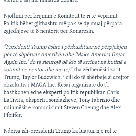
vlerën e saj me miliarda dollarë.
Njoftimi për krijimin e Komitetit të ri të Veprimit
Politik bëhet gjithashtu më pak se dy muaj përpara
zgjedhjeve të 8 nëntorit për Kongresin.
“Presidenti Trump është i përkushtuar në përpjekjen
për të shpëtuar Amerikën dhe ‘Make America Great
Again Inc.’ do të sigurojë që kjo të arrihet në kutinë e
votimit në nëntor dhe më tej”,
tha zëdhënësi i zotit
Trump, Taylor Budowich, i cili do të shërbejë si drejtor
ekzekutiv i MAGA Inc. Kësaj organizate do t’i
bashkohen edhe eksperti politik republikan Chris
LaCivita, eksperti i sondazheve, Tony Fabrizio dhe
ndihmësit e komunikimit Steven Cheung dhe Alex
Pfeiffer.
Ndërsa ish-presidenti Trump ka luajtur një rol të