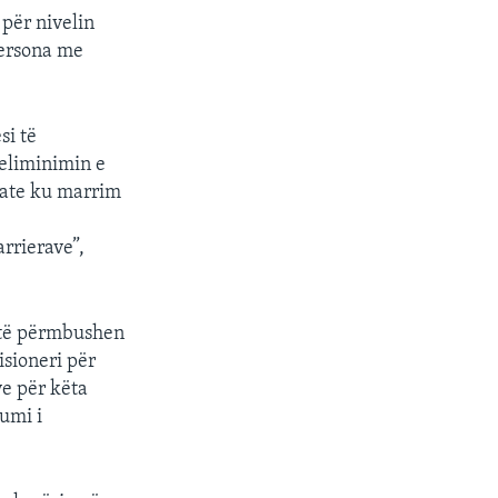
 për nivelin
 persona me
px
width
si të
eliminimin e
ivate ku marrim
ë
rrierave”,
e të përmbushen
isioneri për
ve për këta
umi i