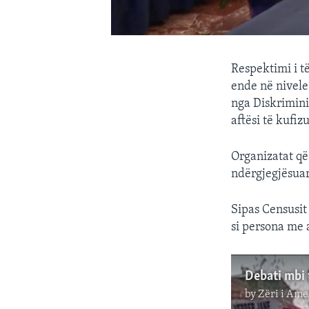
Respektimi i t
ende në nivele
nga Diskrimini
aftësi të kufiz
Organizatat që 
ndërgjegjësuar 
Sipas Censusit 
si persona me a
by
Zëri i Ame