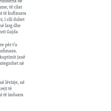
ueshmëria në
me, të cilat
i të kufizuara
, i cili duhet
umë larg dhe
zoti Gajda
re për t’u
ufizuara.
skuptimit janë
integrohet në
në lëvizje, në
rejt të
 të izoluara