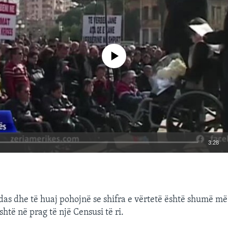
No media source currently available
3:28
EMBED
das dhe të huaj pohojnë se shifra e vërtetë është shumë m
htë në prag të një Censusi të ri.