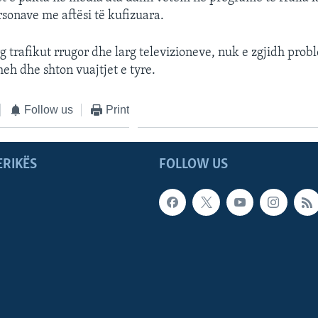
rsonave me aftësi të kufizuara.
g trafikut rrugor dhe larg televizioneve, nuk e zgjidh prob
heh dhe shton vuajtjet e tyre.
Follow us
Print
ERIKËS
FOLLOW US