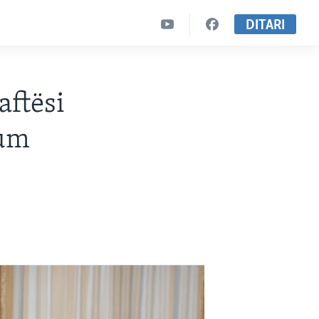
DITARI
aftësi
mum