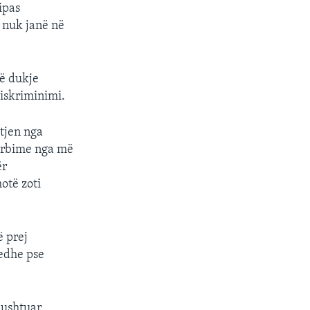
ipas
 nuk janë në
në dukje
iskriminimi.
tjen nga
hërbime nga më
ër
otë zoti
ë prej
edhe pse
kushtuar