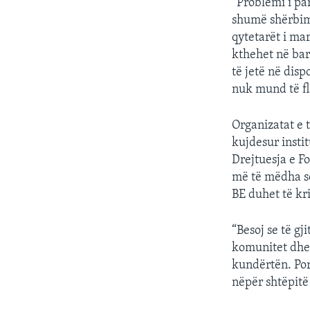
“Problemi i pa
shumë shërbime
qytetarët i ma
kthehet në bar
të jetë në disp
nuk mund të fl
Organizatat e t
kujdesur insti
Drejtuesja e F
më të mëdha se
BE duhet të kri
“Besoj se të gj
komunitet dhe n
kundërtën. Por
nëpër shtëpitë 