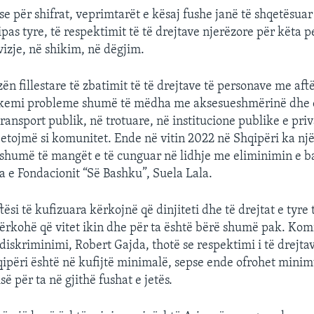
e për shifrat, veprimtarët e kësaj fushe janë të shqetësuar
sipas tyre, të respektimit të të drejtave njerëzore për këta
vizje, në shikim, në dëgjim.
ën fillestare të zbatimit të të drejtave të personave me aftë
 kemi probleme shumë të mëdha me aksesueshmërinë dhe 
transport publik, në trotuare, në institucione publike e pr
etojmë si komunitet. Ende në vitin 2022 në Shqipëri ka nj
humë të mangët e të cunguar në lidhje me eliminimin e ba
ja e Fondacionit “Së Bashku”, Suela Lala.
tësi të kufizuara kërkojnë që dinjiteti dhe të drejtat e tyr
ërkohë që vitet ikin dhe për ta është bërë shumë pak. Kom
diskriminimi, Robert Gajda, thotë se respektimi i të drejta
ipëri është në kufijtë minimalë, sepse ende ofrohet minim
 për ta në gjithë fushat e jetës.