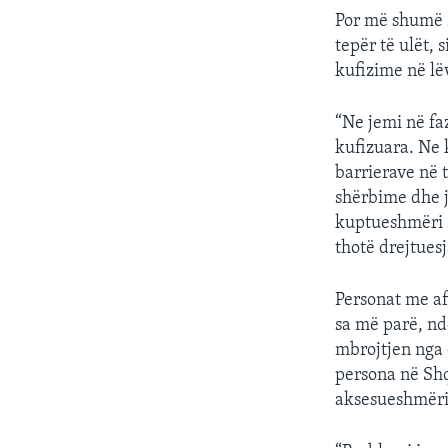
Por më shumë s
tepër të ulët, 
kufizime në lë
“Ne jemi në faz
kufizuara. Ne
barrierave në 
shërbime dhe j
kuptueshmëri s
thotë drejtues
Personat me af
sa më parë, nd
mbrojtjen nga 
persona në Shq
aksesueshmërisë