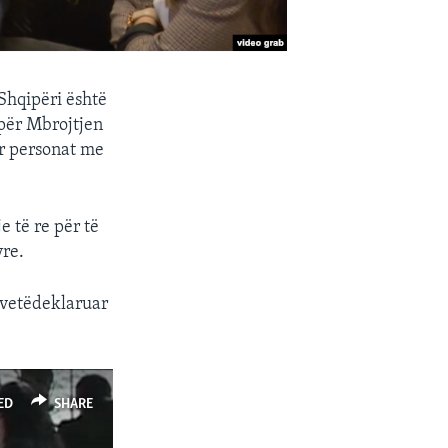
 Shqipëri është
 për Mbrojtjen
r personat me
e të re për të
yre.
ë vetëdeklaruar
ED
SHARE