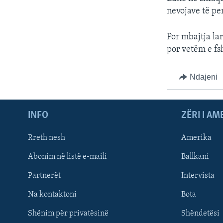
nevojave të pe
Por mbajtja lar
por vetëm e fs
Ndajeni
INFO
ZËRI I AM
Rreth nesh
Amerika
Abonim në listë e-maili
Ballkani
Partnerët
Intervista
Learning English
Na kontaktoni
Bota
FOLLOW US
Shënim për privatësinë
Shëndetësi