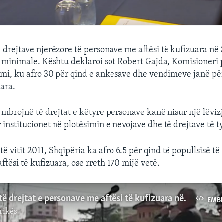
ë drejtave njerëzore të personave me aftësi të kufizuara në
 minimale. Kështu deklaroi sot Robert Gajda, Komisioneri
mi, ku afro 30 për qind e ankesave dhe vendimeve janë pë
uara.
mbrojnë të drejtat e këtyre personave kanë nisur një lëvizj
institucionet në plotësimin e nevojave dhe të drejtave të t
të vitit 2011, Shqipëria ka afro 6.5 për qind të popullsisë t
ftësi të kufizuara, ose rreth 170 mijë vetë.
Debati mbi të drejtat e personave me aftësi të kufizuara në Shqipëri
EMB
rikës