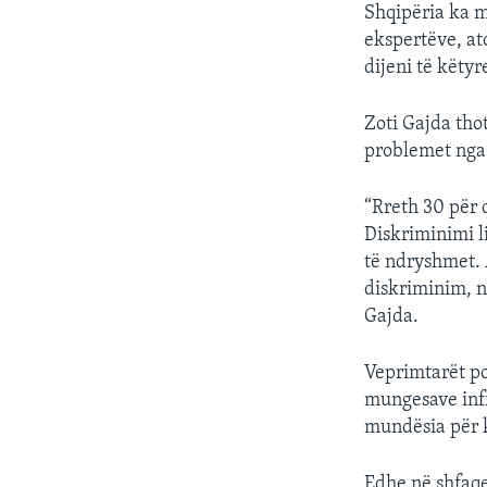
Shqipëria ka mi
ekspertëve, at
dijeni të këtyr
Zoti Gajda thot
problemet nga
“Rreth 30 për 
Diskriminimi l
të ndryshmet. 
diskriminim, n
Gajda.
Veprimtarët po
mungesave inf
mundësia për 
Edhe në shfaqe