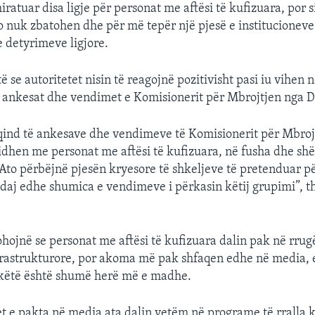
ratuar disa ligje për personat me aftësi të kufizuara, por s
o nuk zbatohen dhe për më tepër një pjesë e institucioneve
e detyrimeve ligjore.
ë se autoritetet nisin të reagojnë pozitivisht pasi iu vihen 
 ankesat dhe vendimet e Komisionerit për Mbrojtjen nga D
qind të ankesave dhe vendimeve të Komisionerit për Mbroj
idhen me personat me aftësi të kufizuara, në fusha dhe s
Ato përbëjnë pjesën kryesore të shkeljeve të pretenduar p
daj edhe shumica e vendimeve i përkasin këtij grupimi”, th
hojnë se personat me aftësi të kufizuara dalin pak në rrug
rastrukturore, por akoma më pak shfaqen edhe në media, 
këtë është shumë herë më e madhe.
t e pakta në media ata dalin vetëm në programe të rralla 