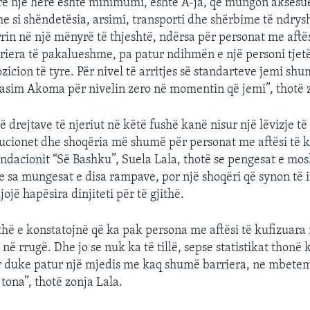
rë një herë është minimumi, është A-ja, që mungon akses
 si shëndetësia, arsimi, transporti dhe shërbime të ndrysh
rrin në një mënyrë të thjeshtë, ndërsa për personat me aftës
riera të pakalueshme, pa patur ndihmën e një personi tjetër
ozicion të tyre. Për nivel të arritjes së standarteve jemi sh
asim Akoma për nivelin zero në momentin që jemi”, thotë 
ë drejtave të njeriut në këtë fushë kanë nisur një lëvizje të 
tucionet dhe shoqëria më shumë për personat me aftësi të k
ondacionit “Së Bashku”, Suela Lala, thotë se pengesat e mo
 sa mungesat e disa rampave, por një shoqëri që synon të 
jojë hapësira dinjiteti për të gjithë.
ithë e konstatojnë që ka pak persona me aftësi të kufizuara 
ë rrugë. Dhe jo se nuk ka të tillë, sepse statistikat thonë k
 duke patur një mjedis me kaq shumë barriera, ne mbetemi
tona”, thotë zonja Lala.