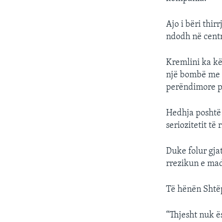
Ajo i bëri thi
ndodh në centr
Kremlini ka kë
një bombë me e
perëndimore pë
Hedhja poshtë
seriozitetit të
Duke folur gja
rrezikun e mad
Të hënën Shtëp
“Thjesht nuk ës