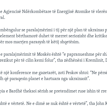
rrje Agjencisë Ndërkombëtare të Energjisë Atomike të vlerës
al.
mbëngulur se paralajmërimi i tij për një plan të ukrainas 
lement bërthamorë duhet të merret seriozisht dhe kritiko
r mos marrjen parasysh të këtij shqetësim.
 e paralajmërimit të Moskës është “e papranueshme për sh
 rrezikut për të cilin kemi folur”, tha zëdhënësi i Kremlinit,
të një konference me gazetarët, zoti Peskov shtoi: “Ne për
h që paraqesin planet e hartuara nga ukrainasit”.
ia e Bardhë theksoi sërish se pretendimet ruse ishin të rr
htë e vërtetë. Ne e dimë se nuk është e vërtetë”, tha John K