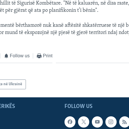
hillit të Sigurisë Kombëtare. "Në të kaluarën, në disa raste
rët për gjërat që ata po planifikonin t’i bënin".
mentë bërthamorë nuk kanë aftësitë shkatërruese të një
r mund të ekspozojnë një pjesë të gjerë territori ndaj ndot
Follow us
Print
ta në Ukrainë
ERIKËS
FOLLOW US