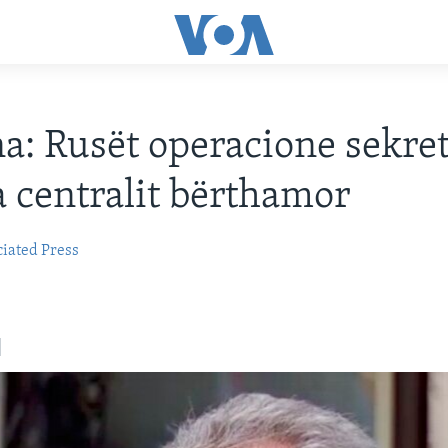
a: Rusët operacione sekre
 centralit bërthamor
iated Press