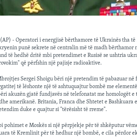
(AP) - Operatori i energjisë bërthamore të Ukrainës tha të
 kryenin punë sekrete në centralin më të madh bërthamor 
und të hedhë dritë mbi pretendimet e Rusisë se ushtria ukr
rovokim" që përfshin një pajisje radioaktive.
 Mbrojtjes Sergei Shoigu bëri një pretendim të pabazuar në 
gatitej të lëshonte një të ashtuquajtur bombë me elementë
bëri akuzën gjatë fundjavës në telefonatat me homologët e t
 dhe amerikanë. Britania, Franca dhe Shtetet e Bashkuara 
etendim duke e quajtur si "tërësisht të rreme".
soi pohimet e Moskës si një përpjekje për të shkëputur vë
uara të Kremlinit për të hedhur një bombë, e cila përdor e