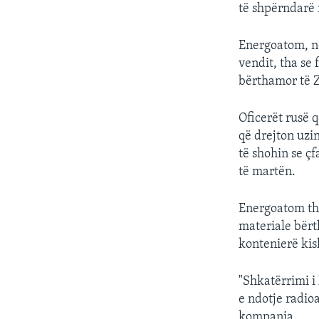
të shpërndarë 
Energoatom, nd
vendit, tha se 
bërthamor të Z
Oficerët rusë 
që drejton uzi
të shohin se ç
të martën.
Energoatom tha
materiale bërt
kontenierë kis
"Shkatërrimi i 
e ndotje radio
kompania.