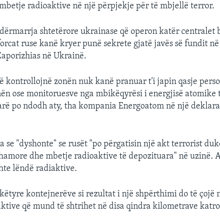
mbetje radioaktive në një përpjekje për të mbjellë terror.
ërmarrja shtetërore ukrainase që operon katër centralet 
forcat ruse kanë kryer punë sekrete gjatë javës së fundit në
aporizhias në Ukrainë.
që kontrollojnë zonën nuk kanë pranuar t'i japin qasje perso
nën ose monitoruesve nga mbikëqyrësi i energjisë atomike 
farë po ndodh aty, tha kompania Energoatom në një deklara
 se "dyshonte" se rusët "po përgatisin një akt terrorist du
hamore dhe mbetje radioaktive të depozituara" në uzinë. Ai
hte lëndë radiaktive.
këtyre kontejnerëve si rezultat i një shpërthimi do të çojë 
aktive që mund të shtrihet në disa qindra kilometrave katro