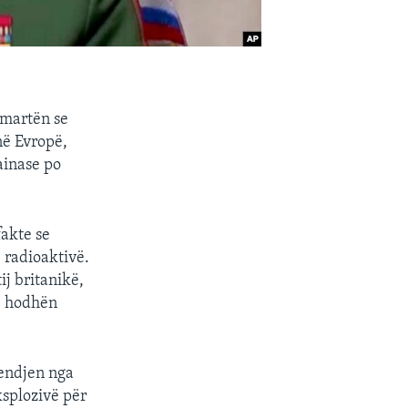
 martën se
në Evropë,
ainase po
fakte se
 radioaktivë.
ij britanikë,
e hodhën
mendjen nga
ksplozivë për