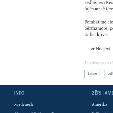
zëdhënës i Kës
fajësuar të tje
Bombat me ele
bërthamore, po
radioaktive.
Ndajeni
This item is part of
Lajme
Luf
INFO
ZËRI I AM
Rreth nesh
Amerika