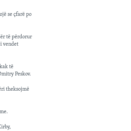
ojë se çfarë po
për të përdorur
i vendet
kak të
 Dmitry Peskov.
sëri theksojmë
eme.
irby,