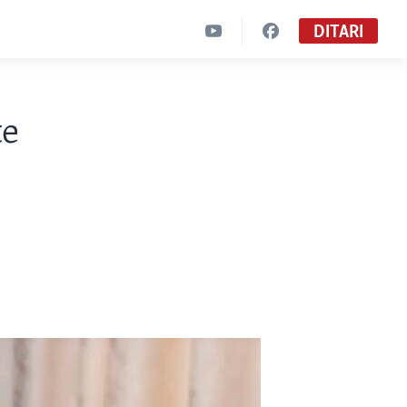
DITARI
te