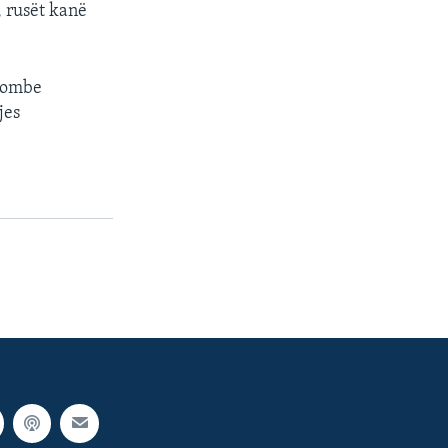
, rusët kanë
 bombe
jes