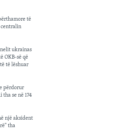
bërthamore të
 centralin
nelit ukrainas
të OKB-së që
të të lëshuar
ke përdorur
 tha se në 174
në një aksident
rë" tha