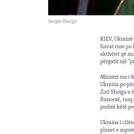
Sergei Shoigu
KIEV, Ukrainë 
forcat ruse po
aktivitet që m
përgatit një "p
Ministri rus i
Ukraina po për
Zoti Shoigu e 
francezë, turq
poshtë këtë pr
Ukraina i cilë
planet e supoz