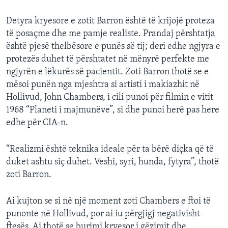
Detyra kryesore e zotit Barron është të krijojë proteza
të posaçme dhe me pamje realiste. Prandaj përshtatja
është pjesë thelbësore e punës së tij; deri edhe ngjyra e
protezës duhet të përshtatet në mënyrë perfekte me
ngjyrën e lëkurës së pacientit. Zoti Barron thotë se e
mësoi punën nga mjeshtra si artisti i makiazhit në
Hollivud, John Chambers, i cili punoi për filmin e vitit
1968 “Planeti i majmunëve”, si dhe punoi herë pas here
edhe për CIA-n.
“Realizmi është teknika ideale për ta bërë diçka që të
duket ashtu siç duhet. Veshi, syri, hunda, fytyra”, thotë
zoti Barron.
Ai kujton se si në një moment zoti Chambers e ftoi të
punonte në Hollivud, por ai iu përgjigj negativisht
ftesës. Ai thotë se burimi kryesor i gëzimit dhe