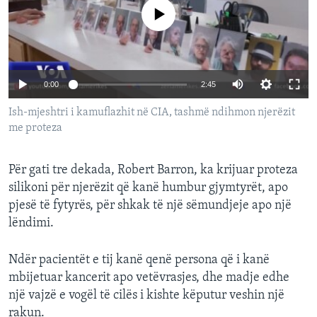
INTERVISTA
No media source currently available
DITARI
0:00
2:45
Ish-mjeshtri i kamuflazhit në CIA, tashmë ndihmon njerëzit
me proteza
Për gati tre dekada, Robert Barron, ka krijuar proteza
silikoni për njerëzit që kanë humbur gjymtyrët, apo
pjesë të fytyrës, për shkak të një sëmundjeje apo një
lëndimi.
Ndër pacientët e tij kanë qenë persona që i kanë
mbijetuar kancerit apo vetëvrasjes, dhe madje edhe
një vajzë e vogël të cilës i kishte këputur veshin një
rakun.