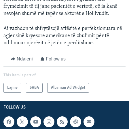
frymëzimit të tij janë pacientët e vërtetë, që ia kanë
nevojën shumë më tepër se aktorët e Hollivudit.
Ai vazhdon të shfrytëzojë aftësitë e perfeksionuara në
agjensinë kryesore amerikane të zbulimit për të
ndihmuar njerëzit në jetën e përditshme.
Ndajeni
Follow us
This item is part of
Lajme
SHBA
Albanian Ad Widget
FOLLOW US