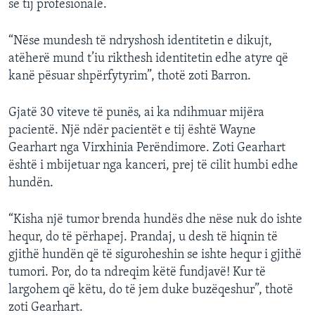
së tij profesionale.
“Nëse mundesh të ndryshosh identitetin e dikujt,
atëherë mund t’iu rikthesh identitetin edhe atyre që
kanë pësuar shpërfytyrim”, thotë zoti Barron.
Gjatë 30 viteve të punës, ai ka ndihmuar mijëra
pacientë. Një ndër pacientët e tij është Wayne
Gearhart nga Virxhinia Perëndimore. Zoti Gearhart
është i mbijetuar nga kanceri, prej të cilit humbi edhe
hundën.
“Kisha një tumor brenda hundës dhe nëse nuk do ishte
hequr, do të përhapej. Prandaj, u desh të hiqnin të
gjithë hundën që të siguroheshin se ishte hequr i gjithë
tumori. Por, do ta ndreqim këtë fundjavë! Kur të
largohem që këtu, do të jem duke buzëqeshur”, thotë
zoti Gearhart.