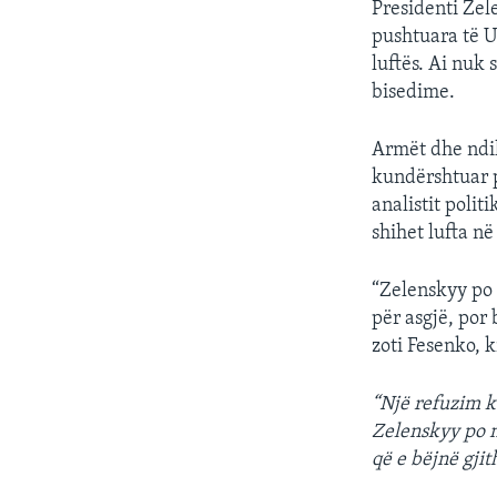
Presidenti Zele
pushtuara të U
luftës. Ai nuk 
bisedime.
Armët dhe ndi
kundërshtuar pu
analistit polit
shihet lufta n
“Zelenskyy po 
për asgjë, por
zoti Fesenko, k
“Një refuzim k
Zelenskyy po n
që e bëjnë gji