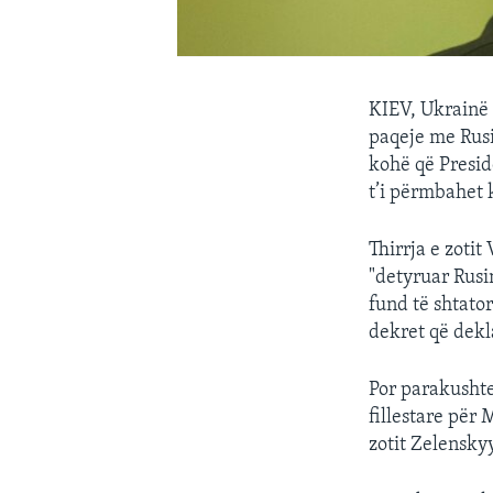
KIEV, Ukrainë 
paqeje me Rusi
kohë që Presid
t’i përmbahet 
Thirrja e zoti
"detyruar Rusi
fund të shtator
dekret që dekl
Por parakushte
fillestare për 
zotit Zelensky