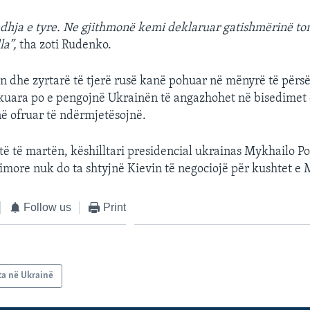
edhja e tyre. Ne gjithmonë kemi deklaruar gatishmërinë to
la”,
tha zoti Rudenko.
in dhe zyrtarë të tjerë rusë kanë pohuar në mënyrë të përsë
kuara po e pengojnë Ukrainën të angazhohet në bisedimet 
ë ofruar të ndërmjetësojnë.
stë të martën, këshilltari presidencial ukrainas Mykhailo P
more nuk do ta shtyjnë Kievin të negociojë për kushtet e 
Follow us
Print
ta në Ukrainë