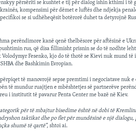
nskyy përsëriti se kushtet e tij për dialog ishin kthimi i të 
krainës, kompensimi për dëmet e luftës dhe ndjekja penal
specifikoi se si udhëheqësit botërorë duhet ta detyrojnë Ru
hma perëndimore kanë qenë thelbësore për aftësinë e Ukra
shtimin rus, që disa fillimisht prisnin se do të nodhte leht
ik Volodymyr Fesenko, kjo do të thotë se Kievi nuk mund të i
ë SHBA dhe Bashkimin Evropian.
përpiqet të manovrojë sepse premtimi i negociatave nuk e
 bën të mundur ruajtjen e mbështetjes së partnerëve perën
reu i institutit të pavarur Penta Center me bazë në Kiev.
ategorik për të mbajtur bisedime është në dobi të Kremlini
dryshon taktikat dhe po flet për mundësinë e një dialogu,
thçka shumë të qartë”,
shtoi ai.