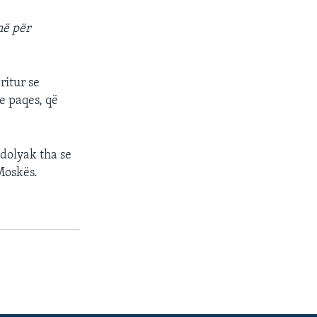
në për
ritur se
e paqes, që
odolyak tha se
Moskës.