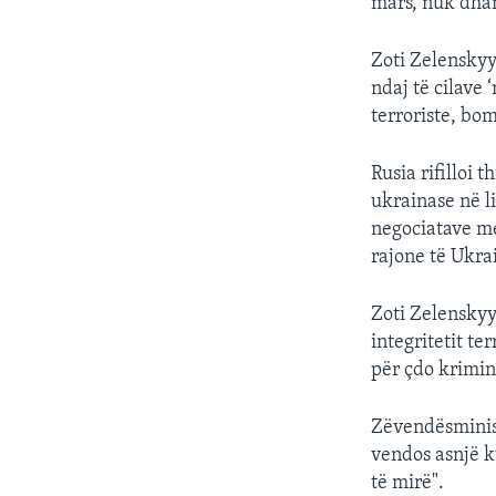
mars, nuk dhan
Zoti Zelenskyy
ndaj të cilave
terroriste, bo
Rusia rifilloi 
ukrainase në l
negociatave me
rajone të Ukrai
Zoti Zelenskyy
integritetit te
për çdo krimin
Zëvendësminist
vendos asnjë k
të mirë".