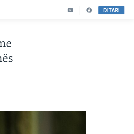
DITARI
 me
nës