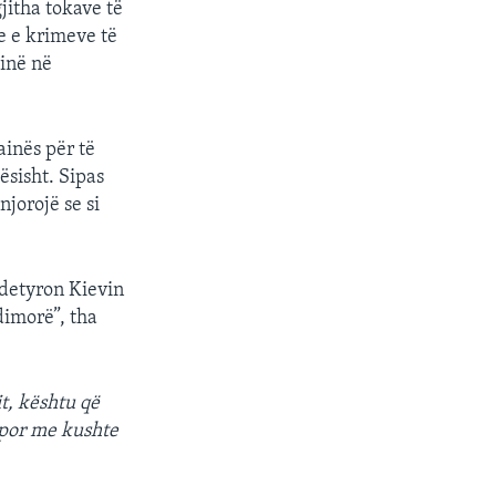
gjitha tokave të
e e krimeve të
sinë në
inës për të
ësisht. Sipas
njorojë se si
 detyron Kievin
dimorë”, tha
t, kështu që
 por me kushte