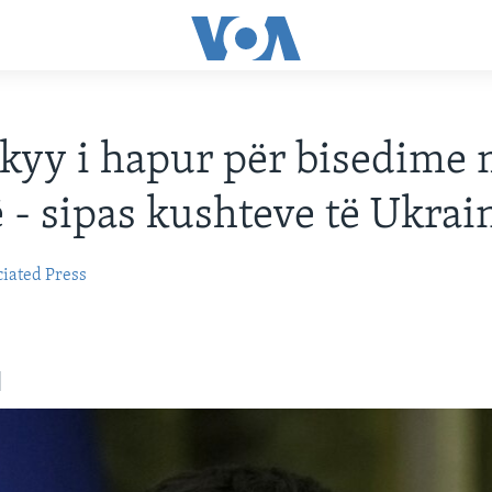
kyy i hapur për bisedime
 - sipas kushteve të Ukrai
iated Press