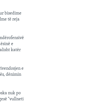
tur bisedime
lme të reja
kundërofensivë
dësinë e
alisht katër
rivendosjen e
tës, dënimin
oska nuk po
esë "vullneti