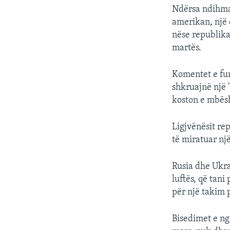
Ndërsa ndihma 
amerikan, një 
nëse republika
martës.
Komentet e fun
shkruajnë një 
koston e mbësh
Ligjvënësit r
të miratuar nj
Rusia dhe Ukra
luftës, që tani
për një takim 
Bisedimet e ng