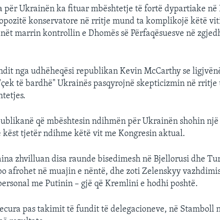
për Ukrainën ka fituar mbështetje të fortë dypartiake në
opozitë konservatore në rritje mund ta komplikojë këtë vi
nët marrin kontrollin e Dhomës së Përfaqësuesve në zgjedh
dit nga udhëheqësi republikan Kevin McCarthy se ligjvënës
"çek të bardhë" Ukrainës pasqyrojnë skepticizmin në rritje 
tetjes.
epublikanë që mbështesin ndihmën për Ukrainën shohin një
ë këst tjetër ndihme këtë vit me Kongresin aktual.
ina zhvilluan disa raunde bisedimesh në Bjellorusi dhe Turq
 po afrohet në muajin e nëntë, dhe zoti Zelenskyy vazhdimis
personal me Putinin – gjë që Kremlini e hodhi poshtë.
ecura pas takimit të fundit të delegacioneve, në Stamboll 