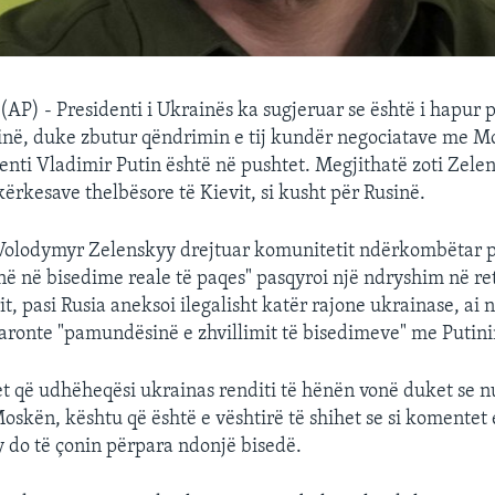
(AP) - Presidenti i Ukrainës ka sugjeruar se është i hapur 
në, duke zbutur qëndrimin e tij kundër negociatave me M
enti Vladimir Putin është në pushtet. Megjithatë zoti Zel
kërkesave thelbësore të Kievit, si kusht për Rusinë.
t Volodymyr Zelenskyy drejtuar komunitetit ndërkombëtar p
në në bisedime reale të paqes" pasqyroi një ndryshim në re
it, pasi Rusia aneksoi ilegalisht katër rajone ukrainase, ai 
aronte "pamundësinë e zhvillimit të bisedimeve" me Putini
t që udhëheqësi ukrainas renditi të hënën vonë duket se n
Moskën, kështu që është e vështirë të shihet se si komentet 
y do të çonin përpara ndonjë bisedë.