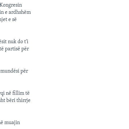
 Kongresin
tin e ardhshëm
jet e së
it nuk do t'i
të partisë për
 mundësi për
i në fillim të
ht bëri thirrje
në muajin