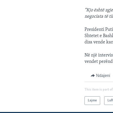
“Kjo është zgj
negociata të til
Presidenti Put
Shtetet e Bash
disa vende kan
Në një intervi
vendet perëndi
Ndajeni
This item is part of
Lajme
Luf