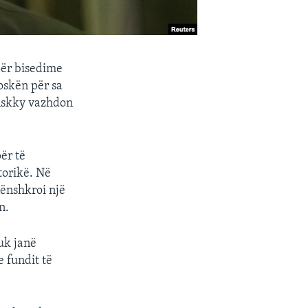
për bisedime
oskën për sa
enskky vazhdon
ër të
torikë. Në
nënshkroi një
n.
uk janë
e fundit të