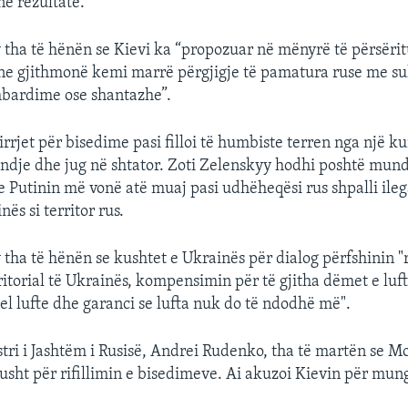
ë rezultate.
 tha të hënën se Kievi ka “propozuar në mënyrë të përsëri
 ‘ne gjithmonë kemi marrë përgjigje të pamatura ruse me su
mbardime ose shantazhe”.
thirrjet për bisedime pasi filloi të humbiste terren nga një 
indje dhe jug në shtator. Zoti Zelenskyy hodhi poshtë mun
 Putinin më vonë atë muaj pasi udhëheqësi rus shpalli ileg
nës si territor rus.
 tha të hënën se kushtet e Ukrainës për dialog përfshinin "
rritorial të Ukrainës, kompensimin për të gjitha dëmet e luf
el lufte dhe garanci se lufta nuk do të ndodhë më".
ri i Jashtëm i Rusisë, Andrei Rudenko, tha të martën se M
usht për rifillimin e bisedimeve. Ai akuzoi Kievin për mung