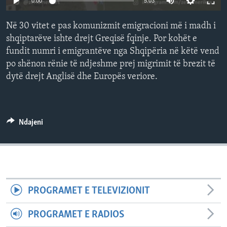
0:00
5:03
INTERVISTA
Në 30 vitet e pas komunizmit emigracioni më i madh i
DITARI
shqiptarëve ishte drejt Greqisë fqinje. Por kohët e
fundit numri i emigrantëve nga Shqipëria në këtë vend
po shënon rënie të ndjeshme prej migrimit të brezit të
dytë drejt Anglisë dhe Europës veriore.
Ndajeni
PROGRAMET E TELEVIZIONIT
PROGRAMET E RADIOS