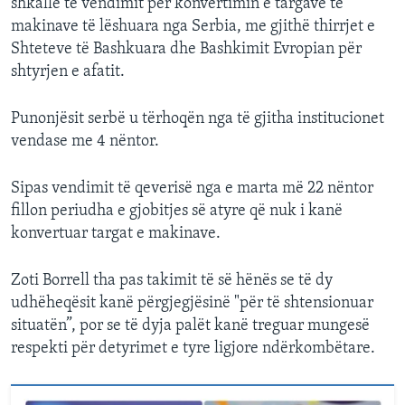
shkallë të vendimit për konvertimin e targave të
makinave të lëshuara nga Serbia, me gjithë thirrjet e
Shteteve të Bashkuara dhe Bashkimit Evropian për
shtyrjen e afatit.
Punonjësit serbë u tërhoqën nga të gjitha institucionet
vendase me 4 nëntor.
Sipas vendimit të qeverisë nga e marta më 22 nëntor
fillon periudha e gjobitjes së atyre që nuk i kanë
konvertuar targat e makinave.
Zoti Borrell tha pas takimit të së hënës se të dy
udhëheqësit kanë përgjegjësinë "për të shtensionuar
situatën”, por se të dyja palët kanë treguar mungesë
respekti për detyrimet e tyre ligjore ndërkombëtare.