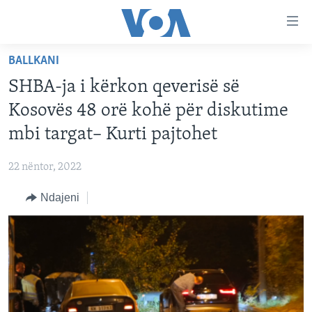
Lidhje
Kalo
në
BALLKANI
faqen
FAQJA KRYESORE
kryesore
SHBA-ja i kërkon qeverisë së
KATEGORITË
Kalo
Kosovës 48 orë kohë për diskutime
tek
DITARI
AMERIKA
mbi targat– Kurti pajtohet
faqja
BALLKANI
kryesore
Learning English
22 nëntor, 2022
Kalo
EVROPA
tek
Ndajeni
FOLLOW US
BOTA
kërkimi
MJEDISI
KULTURË
Gjuhët
SHKENCË DHE TEKNOLOGJI
SHËNDETËSI