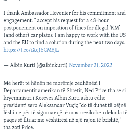
I thank Ambassador Hovenier for his commitment and
engagement. I accept his request for a 48-hour
postponement on imposition of fines for illegal ‘KM’
(and other) car plates. I am happy to work with the US
and the EU to find a solution during the next two days.
https://t.co/iXq1SCM8JL
— Albin Kurti (@albinkurti)
November 21, 2022
Më herët të hënën në mbrëmje zëdhënësi i
Departamentit amerikan të Shtetit, Ned Price tha se si
kryeministri i Kosovës Albin Kurti ashtu edhe
presidenti serb Aleksandar Vuçiç "do të duhet të bëjnë
lëshime për të siguruar që të mos rrezikohen dekada të
paqes së fituar me vështirësi në një rajon të brishtë,"
tha zoti Price.