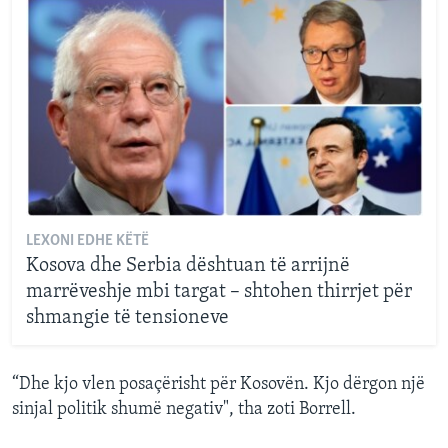
LEXONI EDHE KËTË
Kosova dhe Serbia dështuan të arrijnë
marrëveshje mbi targat – shtohen thirrjet për
shmangie të tensioneve
“Dhe kjo vlen posaçërisht për Kosovën. Kjo dërgon një
sinjal politik shumë negativ", tha zoti Borrell.