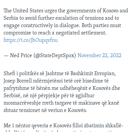
The United States urges the governments of Kosovo and
Serbia to avoid further escalation of tensions and to
engage constructively in dialogue. Both parties must
compromise to reach a negotiated settlement.
https://t.co/JbOupqvfnu
— Ned Price (@StateDeptSpox)
November 22, 2022
Shefi i politikës së Jashtme të Bashkimit Evropian,
Josep Borrell ndërmjetësoi tetë orë bisedime të
pafrytshme të hënën me udhëheqësit e Kosovës dhe
Serbisë, në një përpjekje për të zgjidhur
mosmarrëveshje rreth targave të makinave që kanë
shtuar tensionet në veriun e Kosovës.
Me 1 nëntor qeveria e Kosovës filloi zbatimin shkallë-