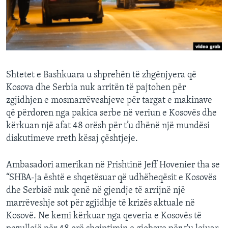
INTERVISTA
DITARI
Shtetet e Bashkuara u shprehën të zhgënjyera që
Kosova dhe Serbia nuk arritën të pajtohen për
zgjidhjen e mosmarrëveshjeve për targat e makinave
që përdoren nga pakica serbe në veriun e Kosovës dhe
kërkuan një afat 48 orësh për t’u dhënë një mundësi
diskutimeve rreth kësaj çështjeje.
Ambasadori amerikan në Prishtinë Jeff Hovenier tha se
“SHBA-ja është e shqetësuar që udhëheqësit e Kosovës
dhe Serbisë nuk qenë në gjendje të arrijnë një
marrëveshje sot për zgjidhje të krizës aktuale në
Kosovë. Ne kemi kërkuar nga qeveria e Kosovës të