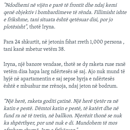
"Ndodhemi në vijën e parë të frontit dhe ndaj kemi
qenë objektiv i bombardimeve të rënda. Fillimisht ishte
e frikshme, tani situata është qetësuar disi, por jo
plotësisht",
thotë Iryna.
Para 24 shkurtit, në jetonin fshat rreth 1,000 persona ,
tani kanë mbetur vetëm 38.
Iryna, një banore vendase, thotë se dy raketa ruse ranë
vetëm disa hapa larg ndërtesës së saj. Ajo nuk mund të
hyjë në apartamentin e saj sepse hyrja e ndërtesës
është e mbushur me rrënoja, ndaj jeton në bodrum.
“Një herë, raketa goditi çatinë. Një herë tjetër ra në
katin e pestë. Dëmtoi katin e pestë, të katërt dhe në
fund ra në të tretin, në ballkon. Njerëzit thonë se nuk
ka shpërthyer, por unë nuk e di. Mundohem të mos