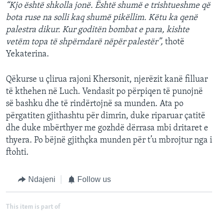
“Kjo është shkolla jonë. Është shumë e trishtueshme që
bota ruse na solli kaq shumë pikëllim. Këtu ka qenë
palestra dikur. Kur goditën bombat e para, kishte
vetëm topa të shpërndarë nëpër palestër”,
thotë
Yekaterina.
Qëkurse u çlirua rajoni Khersonit, njerëzit kanë filluar
të kthehen në Luch. Vendasit po përpiqen të punojnë
së bashku dhe të rindërtojnë sa munden. Ata po
përgatiten gjithashtu për dimrin, duke riparuar çatitë
dhe duke mbërthyer me gozhdë dërrasa mbi dritaret e
thyera. Po bëjnë gjithçka munden për t’u mbrojtur nga i
ftohti.
Ndajeni
Follow us
This item is part of