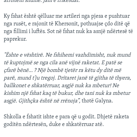
afrohem shumë. Jam e frikësuar."
Ky fshat është qëlluar me artileri nga pjesa e pushtuar
nga rusët, e rajonit të Khersonit, pothuajse çdo ditë që
nga fillimi i luftës. Sot në fshat nuk ka asnjë ndërtesë të
paprekur.
"Ështe e vështirë. Ne fshihemi vazhdimisht, nuk mund
të kuptojmë se nga cila anë vijnë raketat. E patë se
çfarë bënë… ? Një bombë tjetër ra këtu dy ditë më
parë, mund t'ju tregoj. Dritaret janë të gjitha të thyera,
ballkonet e shkatërruar, asgjë nuk ka mbetur! Ne
kishim një fshat kaq të bukur, dhe tani nuk ka mbetur
asgjë. Gjithçka është në rrënoja”,
thotë Galyna.
Shkolla e fshatit ishte e para që u godit. Dhjetë raketa
goditën ndërtesën, duke e shkatërruar atë.