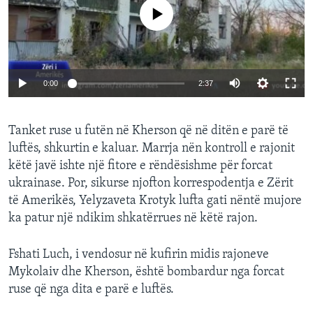
INTERVISTA
No media source currently available
DITARI
0:00
2:37
Tanket ruse u futën në Kherson që në ditën e parë të
luftës, shkurtin e kaluar. Marrja nën kontroll e rajonit
këtë javë ishte një fitore e rëndësishme për forcat
ukrainase. Por, sikurse njofton korrespodentja e Zërit
të Amerikës, Yelyzaveta Krotyk lufta gati nëntë mujore
ka patur një ndikim shkatërrues në këtë rajon.
Fshati Luch, i vendosur në kufirin midis rajoneve
Mykolaiv dhe Kherson, është bombardur nga forcat
ruse që nga dita e parë e luftës.