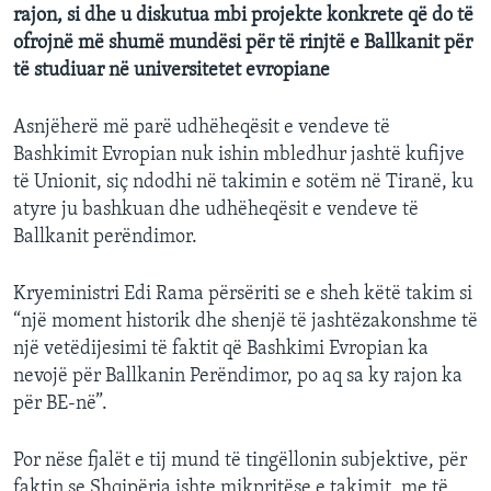
rajon, si dhe u diskutua mbi projekte konkrete që do të
ofrojnë më shumë mundësi për të rinjtë e Ballkanit për
të studiuar në universitetet evropiane
Asnjëherë më parë udhëheqësit e vendeve të
Bashkimit Evropian nuk ishin mbledhur jashtë kufijve
të Unionit, siç ndodhi në takimin e sotëm në Tiranë, ku
atyre ju bashkuan dhe udhëheqësit e vendeve të
Ballkanit perëndimor.
Kryeministri Edi Rama përsëriti se e sheh këtë takim si
“një moment historik dhe shenjë të jashtëzakonshme të
një vetëdijesimi të faktit që Bashkimi Evropian ka
nevojë për Ballkanin Perëndimor, po aq sa ky rajon ka
për BE-në”.
Por nëse fjalët e tij mund të tingëllonin subjektive, për
faktin se Shqipëria ishte mikpritëse e takimit, me të