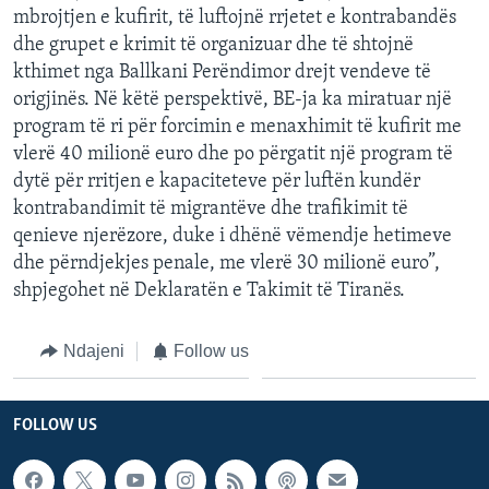
mbrojtjen e kufirit, të luftojnë rrjetet e kontrabandës
dhe grupet e krimit të organizuar dhe të shtojnë
kthimet nga Ballkani Perëndimor drejt vendeve të
origjinës. Në këtë perspektivë, BE-ja ka miratuar një
program të ri për forcimin e menaxhimit të kufirit me
vlerë 40 milionë euro dhe po përgatit një program të
dytë për rritjen e kapaciteteve për luftën kundër
kontrabandimit të migrantëve dhe trafikimit të
qenieve njerëzore, duke i dhënë vëmendje hetimeve
dhe përndjekjes penale, me vlerë 30 milionë euro”,
shpjegohet në Deklaratën e Takimit të Tiranës.
Ndajeni
Follow us
FOLLOW US