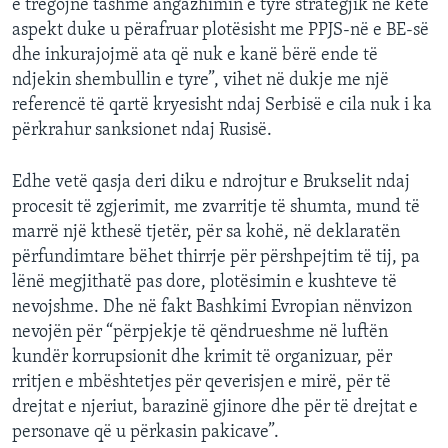
e tregojnë tashmë angazhimin e tyre strategjik në këtë
aspekt duke u përafruar plotësisht me PPJS-në e BE-së
dhe inkurajojmë ata që nuk e kanë bërë ende të
ndjekin shembullin e tyre”, vihet në dukje me një
referencë të qartë kryesisht ndaj Serbisë e cila nuk i ka
përkrahur sanksionet ndaj Rusisë.
Edhe vetë qasja deri diku e ndrojtur e Brukselit ndaj
procesit të zgjerimit, me zvarritje të shumta, mund të
marrë një kthesë tjetër, për sa kohë, në deklaratën
përfundimtare bëhet thirrje për përshpejtim të tij, pa
lënë megjithatë pas dore, plotësimin e kushteve të
nevojshme. Dhe në fakt Bashkimi Evropian nënvizon
nevojën për “përpjekje të qëndrueshme në luftën
kundër korrupsionit dhe krimit të organizuar, për
rritjen e mbështetjes për qeverisjen e mirë, për të
drejtat e njeriut, barazinë gjinore dhe për të drejtat e
personave që u përkasin pakicave”.