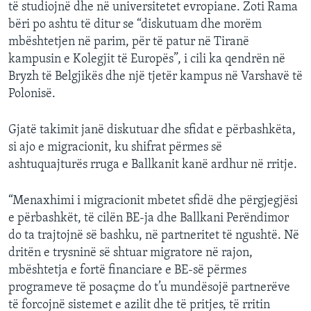
të studiojnë dhe në universitetet evropiane. Zoti Rama
bëri po ashtu të ditur se “diskutuam dhe morëm
mbështetjen në parim, për të patur në Tiranë
kampusin e Kolegjit të Europës”, i cili ka qendrën në
Bryzh të Belgjikës dhe një tjetër kampus në Varshavë të
Polonisë.
Gjatë takimit janë diskutuar dhe sfidat e përbashkëta,
si ajo e migracionit, ku shifrat përmes së
ashtuquajturës rruga e Ballkanit kanë ardhur në rritje.
“Menaxhimi i migracionit mbetet sfidë dhe përgjegjësi
e përbashkët, të cilën BE-ja dhe Ballkani Perëndimor
do ta trajtojnë së bashku, në partneritet të ngushtë. Në
dritën e trysninë së shtuar migratore në rajon,
mbështetja e fortë financiare e BE-së përmes
programeve të posaçme do t’u mundësojë partnerëve
të forcojnë sistemet e azilit dhe të pritjes, të rritin