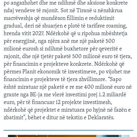
po angazhohet dhe me ndihmë dhe aksione konkrete
ndaj vendeve të rajonit. Sot në Tiranë u nënshkrua
marrëveshja që mundëson fillimin e reduktimit
gradual, deri në shuarjen e plotë të tarifave roaming,
brenda vitit 2027. Ndërkohë që u ripohua mbështetja
për energjinë, nga njëra anë me një paketë 500
milionë eurosh si ndihmë buxhetore për qeveritë e
rajonit, dhe një tjetër paketë 500 milionë euro të tjera,
për financimin e projekteve konkrete. Ndërkohë që
përmes Planit ekonomik të investimeve, po vijohet me
financimin e projekteve të tjera zhvillimore. “Sapo
është miratuar një paketë e re me 400 milionë euro në
grante nga BE-ja me vlerë investimi prej 1.2 miliardë
euro, për të financuar 12 projekte investimesh,
ndërkohë që projektet e miratuara po hyjnë në fazën e
zbatimit”, bëhet e ditur në tekstin e Deklaratës.