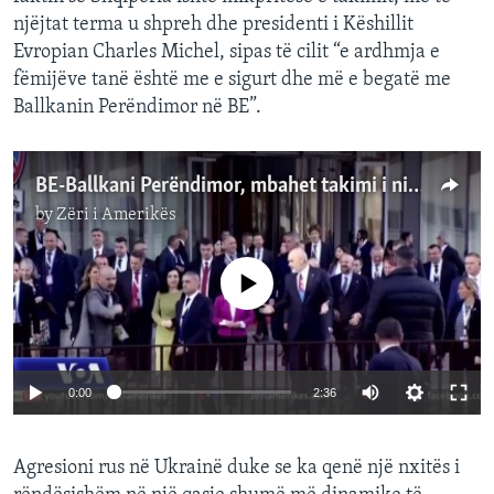
njëjtat terma u shpreh dhe presidenti i Këshillit
Evropian Charles Michel, sipas të cilit “e ardhmja e
fëmijëve tanë është me e sigurt dhe më e begatë me
Ballkanin Perëndimor në BE”.
BE-Ballkani Perëndimor, mbahet takimi i nivelit të lartë në Tiranë
by
Zëri i Amerikës
No media source currently available
0:00
2:36
Agresioni rus në Ukrainë duke se ka qenë një nxitës i