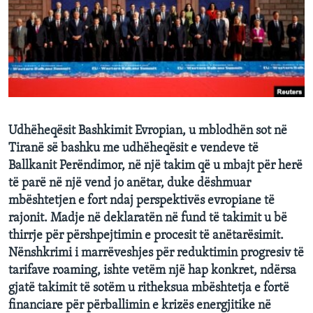
INTERVISTA
DITARI
Udhëheqësit Bashkimit Evropian, u mblodhën sot në
Tiranë së bashku me udhëheqësit e vendeve të
Ballkanit Perëndimor, në një takim që u mbajt për herë
të parë në një vend jo anëtar, duke dëshmuar
mbështetjen e fort ndaj perspektivës evropiane të
rajonit. Madje në deklaratën në fund të takimit u bë
thirrje për përshpejtimin e procesit të anëtarësimit.
Nënshkrimi i marrëveshjes për reduktimin progresiv të
tarifave roaming, ishte vetëm një hap konkret, ndërsa
gjatë takimit të sotëm u ritheksua mbështetja e fortë
financiare për përballimin e krizës energjitike në