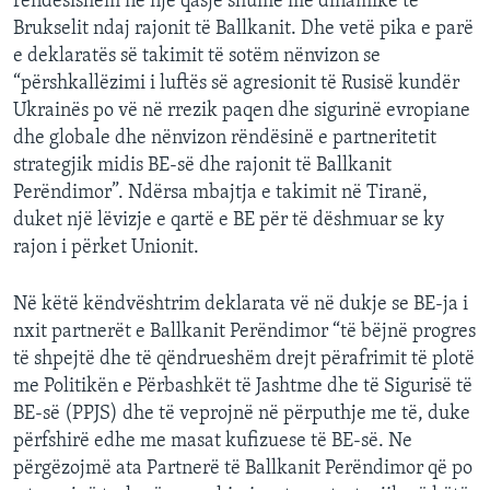
rëndësishëm në një qasje shumë më dinamike të
Brukselit ndaj rajonit të Ballkanit. Dhe vetë pika e parë
e deklaratës së takimit të sotëm nënvizon se
“përshkallëzimi i luftës së agresionit të Rusisë kundër
Ukrainës po vë në rrezik paqen dhe sigurinë evropiane
dhe globale dhe nënvizon rëndësinë e partneritetit
strategjik midis BE-së dhe rajonit të Ballkanit
Perëndimor”. Ndërsa mbajtja e takimit në Tiranë,
duket një lëvizje e qartë e BE për të dëshmuar se ky
rajon i përket Unionit.
Në këtë këndvështrim deklarata vë në dukje se BE-ja i
nxit partnerët e Ballkanit Perëndimor “të bëjnë progres
të shpejtë dhe të qëndrueshëm drejt përafrimit të plotë
me Politikën e Përbashkët të Jashtme dhe të Sigurisë të
BE-së (PPJS) dhe të veprojnë në përputhje me të, duke
përfshirë edhe me masat kufizuese të BE-së. Ne
përgëzojmë ata Partnerë të Ballkanit Perëndimor që po