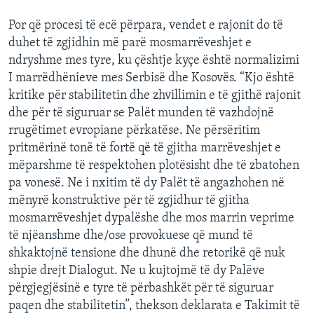
Por që procesi të ecë përpara, vendet e rajonit do të
duhet të zgjidhin më parë mosmarrëveshjet e
ndryshme mes tyre, ku çështje kyçe është normalizimi
I marrëdhënieve mes Serbisë dhe Kosovës. “Kjo është
kritike për stabilitetin dhe zhvillimin e të gjithë rajonit
dhe për të siguruar se Palët munden të vazhdojnë
rrugëtimet evropiane përkatëse. Ne përsëritim
pritmërinë tonë të fortë që të gjitha marrëveshjet e
mëparshme të respektohen plotësisht dhe të zbatohen
pa vonesë. Ne i nxitim të dy Palët të angazhohen në
mënyrë konstruktive për të zgjidhur të gjitha
mosmarrëveshjet dypalëshe dhe mos marrin veprime
të njëanshme dhe/ose provokuese që mund të
shkaktojnë tensione dhe dhunë dhe retorikë që nuk
shpie drejt Dialogut. Ne u kujtojmë të dy Palëve
përgjegjësinë e tyre të përbashkët për të siguruar
paqen dhe stabilitetin”, thekson deklarata e Takimit të