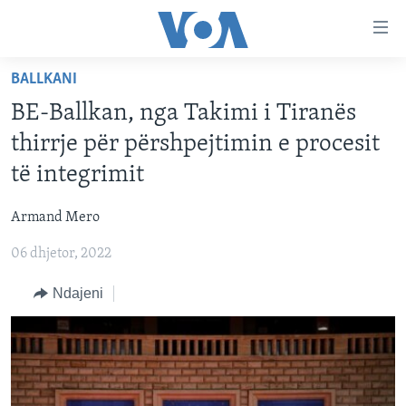
Lidhje
Kalo
në
BALLKANI
faqen
FAQJA KRYESORE
kryesore
BE-Ballkan, nga Takimi i Tiranës
KATEGORITË
Kalo
thirrje për përshpejtimin e procesit
tek
DITARI
AMERIKA
të integrimit
faqja
BALLKANI
kryesore
Learning English
Armand Mero
Kalo
EVROPA
tek
06 dhjetor, 2022
FOLLOW US
BOTA
kërkimi
Ndajeni
MJEDISI
KULTURË
Gjuhët
SHKENCË DHE TEKNOLOGJI
SHËNDETËSI