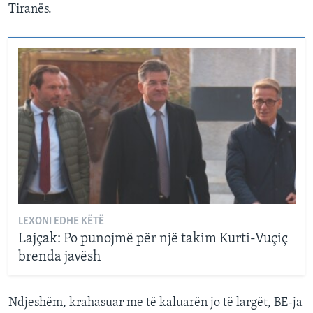
Tiranës.
LEXONI EDHE KËTË
Lajçak: Po punojmë për një takim Kurti-Vuçiç
brenda javësh
Ndjeshëm, krahasuar me të kaluarën jo të largët, BE-ja