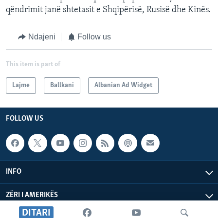
qëndrimit janë shtetasit e Shqipërisë, Rusisë dhe Kinës.
Ndajeni
Follow us
This item is part of
Lajme
Ballkani
Albanian Ad Widget
FOLLOW US
INFO
ZËRI I AMERIKËS
DITARI