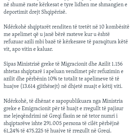
në shumë raste kërkesat e tyre lidhen me shmangien e
deportimit drejt Shqipërisë.
Ndërkohë shqiptarët renditen të tretët në 10 kombësitë
me apelimet që u janë bërë rasteve kur u është
refuzuar azili mbi bazë të kërkesave të paraqitura këtë
vit, apo vitin e kaluar.
Sipas Ministrisë greke të Migracionit dhe Azilit 1.156
shtetas shqiptarë i apeluan vendimet për refuzimin e
azilit dhe përbënin 10% te totalit te apelimeve të të
huajve (13.614 gjithësejt) në dhjetë muajt e këtij viti.
Ndërkohë, të dhënat e sapopublikuara nga Ministria
greke e Emigracionit për të huajt e rregullt të pajisur
me lejeqëndrimi në Greqi flasin se në tetor numri i
shqiptarëve ishte 291.005 persona të cilët përbëjnë
61,24% të 475.225 të huajve të rregullt në Greqi.