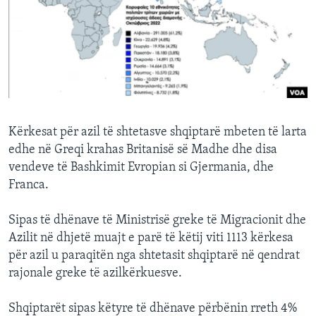
INTERVISTA
DITARI
Kërkesat për azil të shtetasve shqiptarë mbeten të larta
edhe në Greqi krahas Britanisë së Madhe dhe disa
vendeve të Bashkimit Evropian si Gjermania, dhe
Franca.
Sipas të dhënave të Ministrisë greke të Migracionit dhe
Azilit në dhjetë muajt e parë të këtij viti 1113 kërkesa
për azil u paraqitën nga shtetasit shqiptarë në qendrat
rajonale greke të azilkërkuesve.
Shqiptarët sipas këtyre të dhënave përbënin rreth 4%