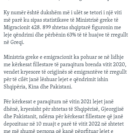
Ky numër është dukshëm më i ulët se tetori i një viti
më parë ku sipas statistikave të Ministrisë greke të
Migracionit 428. 899 shtetas shqiptarë figuronin me
leje qëndrimi dhe përbënin 63% të të huajve të rregullt
në Greqi.
Ministria greke e emigracionit ka pohuar se në lidhje
me kërkesat fillestare të paraqitura brenda vitit 2020,
vendet kryesore të origjinës së emigrantëve të rregullt
për të cilët janë lëshuar lejet e qëndrimit ishin
Shqipëria, Kina dhe Pakistani.
Për kërkesat e paraqitura në vitin 2021 lejet janë
dhënë, kryesisht për shtetas të Shqipërisë, Gjeorgjisë
dhe Pakistanit, ndërsa për kërkesat fillestare që janë
depozituar në 10 muajt e parë të vitit 2022 në shtetet
me më shumë persona që kanë pëprfituar lejet e