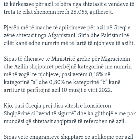
të kërkesave për azil të bëra nga shtetasit e vendeve të
treta të cilat shënonin rreth 28.055, gjithësejt.
Pjesën më të madhe të aplikimeve për azil në Greqi e
zënë shtetasit nga Afganistani, Siria dhe Pakistani të
cilët kanë edhe numrin më të lartë të njohjeve të azilit.
Sipas të dhënave të Ministrisë greke për Migracionin
dhe Azilin shqiptarët përbëjnë kategorinë me numrin
më të vogël të njohjeve, pasi vetëm 0,18% në
kategorinë “a” dhe 0,80% në kategorinë “b” kanë
arritur të përfitojnë azil 10 muajt e vitit 2022.
Kjo, pasi Greqia prej disa vitesh e konsideron
Shqipërinë si “vend të sigurtë” dhe ka gjithnjë e më pak
mundësi që shtetasit shqiptarë të referohen në azil.
Sipas vetë emigrantëve shqiptarë që aplikojnë për azil