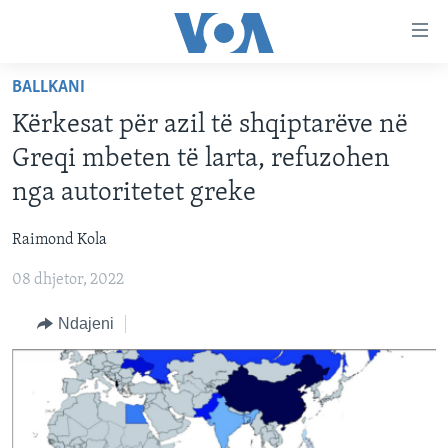
Lidhje
Kalo
në
BALLKANI
faqen
FAQJA KRYESORE
kryesore
Kërkesat për azil të shqiptarëve në
KATEGORITË
Kalo
Greqi mbeten të larta, refuzohen
tek
DITARI
AMERIKA
nga autoritetet greke
faqja
BALLKANI
kryesore
Learning English
Raimond Kola
Kalo
EVROPA
tek
08 dhjetor, 2022
FOLLOW US
BOTA
kërkimi
Ndajeni
MJEDISI
KULTURË
Gjuhët
SHKENCË DHE TEKNOLOGJI
SHËNDETËSI