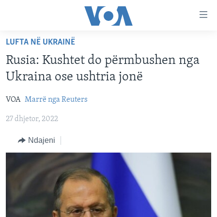
Lidhje
Kalo
në
LUFTA NË UKRAINË
faqen
FAQJA KRYESORE
kryesore
Rusia: Kushtet do përmbushen nga
KATEGORITË
Kalo
Ukraina ose ushtria jonë
tek
DITARI
AMERIKA
faqja
VOA
Marrë nga Reuters
BALLKANI
kryesore
Learning English
Kalo
27 dhjetor, 2022
EVROPA
tek
FOLLOW US
BOTA
Ndajeni
kërkimi
MJEDISI
KULTURË
Gjuhët
SHKENCË DHE TEKNOLOGJI
SHËNDETËSI