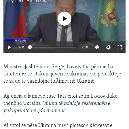
by
Zëri i Amerikës
No media source currently available
0:00
2:50
Ministri i Jashtëm rus Sergej Lavrov tha për mediat
shtetërore se i takon qeverisë ukrainase të përcaktojë
se sa do të vazhdojnë luftimet në Ukrainë.
Agjencia e lajmeve ruse Tass citoi zotin Lavrov duke
thënë se Ukraina
“mund të ndalojë rezistencën e
pakuptimtë në çdo moment”.
Ai shtoi se nëse Ukraina nuk i plotëson kërkesat e