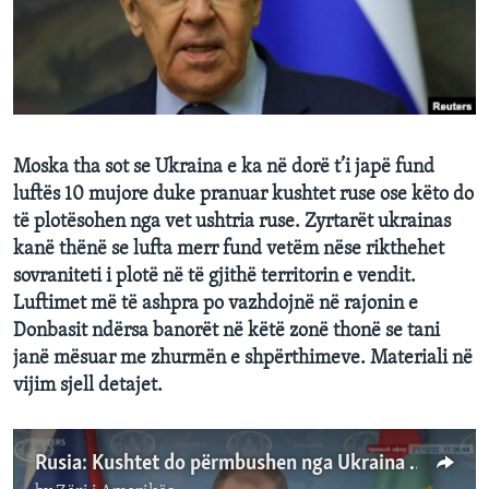
INTERVISTA
DITARI
Moska tha sot se Ukraina e ka në dorë t’i japë fund
luftës 10 mujore duke pranuar kushtet ruse ose këto do
të plotësohen nga vet ushtria ruse. Zyrtarët ukrainas
kanë thënë se lufta merr fund vetëm nëse rikthehet
sovraniteti i plotë në të gjithë territorin e vendit.
Luftimet më të ashpra po vazhdojnë në rajonin e
Donbasit ndërsa banorët në këtë zonë thonë se tani
janë mësuar me zhurmën e shpërthimeve. Materiali në
vijim sjell detajet.
Rusia: Kushtet do përmbushen nga Ukraina ose ushtria jonë