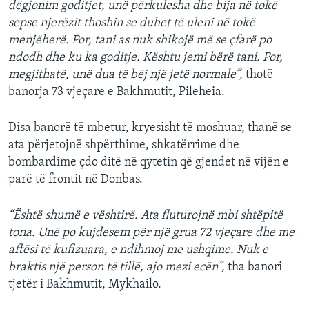
dëgjonim goditjet, unë përkulesha dhe bija në tokë
sepse njerëzit thoshin se duhet të uleni në tokë
menjëherë. Por, tani as nuk shikojë më se çfarë po
ndodh dhe ku ka goditje. Kështu jemi bërë tani. Por,
megjithatë, unë dua të bëj një jetë normale”,
thotë
banorja 73 vjeçare e Bakhmutit, Pileheia.
Disa banorë të mbetur, kryesisht të moshuar, thanë se
ata përjetojnë shpërthime, shkatërrime dhe
bombardime çdo ditë në qytetin që gjendet në vijën e
parë të frontit në Donbas.
“Është shumë e vështirë. Ata fluturojnë mbi shtëpitë
tona. Unë po kujdesem për një grua 72 vjeçare dhe me
aftësi të kufizuara, e ndihmoj me ushqime. Nuk e
braktis një person të tillë, ajo mezi ecën”,
tha banori
tjetër i Bakhmutit, Mykhailo.