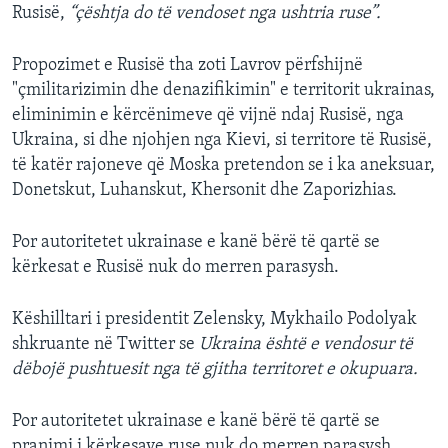
Rusisë,
“çështja do të vendoset nga ushtria ruse”.
Propozimet e Rusisë tha zoti Lavrov përfshijnë
"çmilitarizimin dhe denazifikimin" e territorit ukrainas,
eliminimin e kërcënimeve që vijnë ndaj Rusisë, nga
Ukraina, si dhe njohjen nga Kievi, si territore të Rusisë,
të katër rajoneve që Moska pretendon se i ka aneksuar,
Donetskut, Luhanskut, Khersonit dhe Zaporizhias.
Por autoritetet ukrainase e kanë bërë të qartë se
kërkesat e Rusisë nuk do merren parasysh.
Këshilltari i presidentit Zelensky, Mykhailo Podolyak
shkruante në Twitter se
Ukraina është e vendosur të
dëbojë pushtuesit nga të gjitha territoret e okupuara.
Por autoritetet ukrainase e kanë bërë të qartë se
pranimi i kërkesave ruse nuk do merren parasysh.