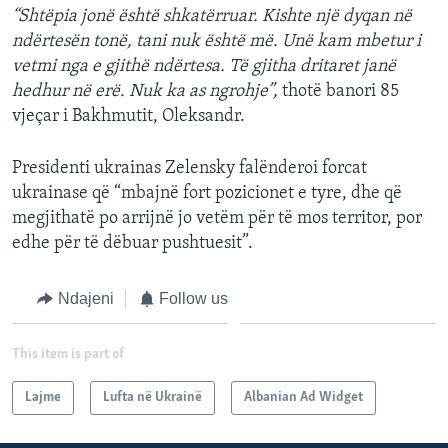
“Shtëpia jonë është shkatërruar. Kishte një dyqan në
ndërtesën tonë, tani nuk është më. Unë kam mbetur i
vetmi nga e gjithë ndërtesa. Të gjitha dritaret janë
hedhur në erë. Nuk ka as ngrohje”,
thotë banori 85
vjeçar i Bakhmutit, Oleksandr.
Presidenti ukrainas Zelensky falënderoi forcat
ukrainase që “mbajnë fort pozicionet e tyre, dhe që
megjithatë po arrijnë jo vetëm për të mos territor, por
edhe për të dëbuar pushtuesit”.
Ndajeni
Follow us
This item is part of
Lajme
Lufta në Ukrainë
Albanian Ad Widget