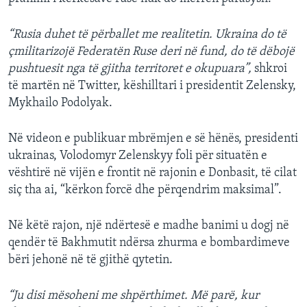
“Rusia duhet të përballet me realitetin. Ukraina do të
çmilitarizojë Federatën Ruse deri në fund, do të dëbojë
pushtuesit nga të gjitha territoret e okupuara”,
shkroi
të martën në Twitter, këshilltari i presidentit Zelensky,
Mykhailo Podolyak.
Në videon e publikuar mbrëmjen e së hënës, presidenti
ukrainas, Volodomyr Zelenskyy foli për situatën e
vështirë në vijën e frontit në rajonin e Donbasit, të cilat
siç tha ai, “kërkon forcë dhe përqendrim maksimal”.
Në këtë rajon, një ndërtesë e madhe banimi u dogj në
qendër të Bakhmutit ndërsa zhurma e bombardimeve
bëri jehonë në të gjithë qytetin.
“Ju disi mësoheni me shpërthimet. Më parë, kur