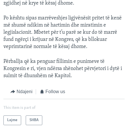
zgjidhej në krye të kësaj dhome.
Po kështu sipas marrëveshjes ligjvënësit pritet të kenë
më shumë ndikim në hartimin dhe miratimin e
legjislacionit. Mbetet për t’u parë se kur do të marrë
fund ngërçi i krijuar në Kongres, që ka bllokuar
veprimtarinë normale të kësaj dhome.
Përballja që ka penguar fillimin e punimeve të
Kongresin e ri, vjen ndërsa shënohet përvjetori i dytë i
sulmit të dhunshëm në Kapitol.
Ndajeni
Follow us
This item is part of
Lajme
SHBA