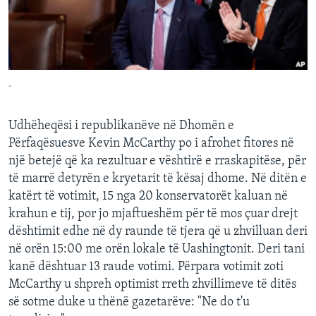
INTERVISTA
DITARI
.
Udhëheqësi i republikanëve në Dhomën e
Përfaqësuesve Kevin McCarthy po i afrohet fitores në
një betejë që ka rezultuar e vështirë e rraskapitëse, për
të marrë detyrën e kryetarit të kësaj dhome. Në ditën e
katërt të votimit, 15 nga 20 konservatorët kaluan në
krahun e tij, por jo mjaftueshëm për të mos çuar drejt
dështimit edhe në dy raunde të tjera që u zhvilluan deri
në orën 15:00 me orën lokale të Uashingtonit. Deri tani
kanë dështuar 13 raude votimi. Përpara votimit zoti
McCarthy u shpreh optimist rreth zhvillimeve të ditës
së sotme duke u thënë gazetarëve: "Ne do t'u