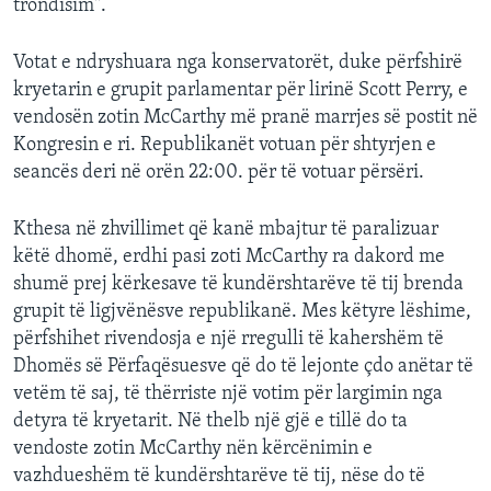
trondisim".
Votat e ndryshuara nga konservatorët, duke përfshirë
kryetarin e grupit parlamentar për lirinë Scott Perry, e
vendosën zotin McCarthy më pranë marrjes së postit në
Kongresin e ri. Republikanët votuan për shtyrjen e
seancës deri në orën 22:00. për të votuar përsëri.
Kthesa në zhvillimet që kanë mbajtur të paralizuar
këtë dhomë, erdhi pasi zoti McCarthy ra dakord me
shumë prej kërkesave të kundërshtarëve të tij brenda
grupit të ligjvënësve republikanë. Mes këtyre lëshime,
përfshihet rivendosja e një rregulli të kahershëm të
Dhomës së Përfaqësuesve që do të lejonte çdo anëtar të
vetëm të saj, të thërriste një votim për largimin nga
detyra të kryetarit. Në thelb një gjë e tillë do ta
vendoste zotin McCarthy nën kërcënimin e
vazhdueshëm të kundërshtarëve të tij, nëse do të