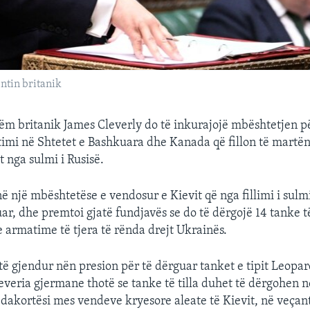
entin britanik
htëm britanik James Cleverly do të inkurajojë mbështetjen 
timi në Shtetet e Bashkuara dhe Kanada që fillon të martën
 nga sulmi i Rusisë.
ë një mbështetëse e vendosur e Kievit që nga fillimi i sulmi
ar, dhe premtoi gjatë fundjavës se do të dërgojë 14 tanke të
 armatime të tjera të rënda drejt Ukrainës.
ë gjendur nën presion për të dërguar tanket e tipit Leopar
everia gjermane thotë se tanke të tilla duhet të dërgohen 
dakortësi mes vendeve kryesore aleate të Kievit, në veçant