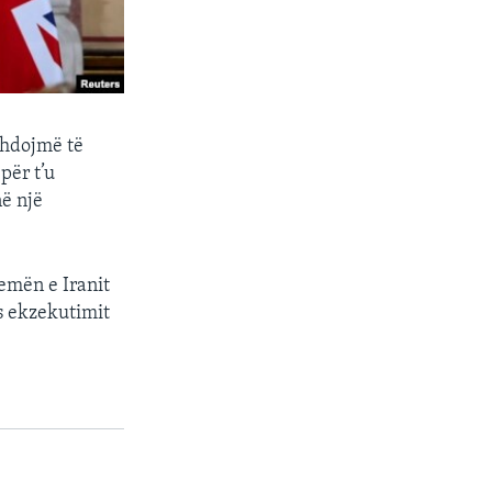
zhdojmë të
për t’u
në një
temën e Iranit
as ekzekutimit