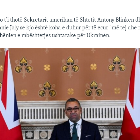
do t’i thotë Sekretarit amerikan të Shtetit Antony Blinken
ie Joly se kjo është koha e duhur për të ecur “më tej dhe
dhënien e mbështetjes ushtarake për Ukrainën.