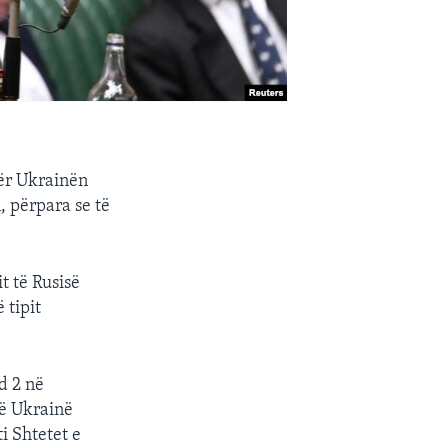
për Ukrainën
, përpara se të
t të Rusisë
 tipit
d 2 në
në Ukrainë
i Shtetet e