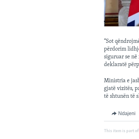
“Sot qëndrojmë
përdorim lidhje
siguruar se në 
deklaratë përp
Ministria e jas
gjatë vizitës, 
të shtunën të s
Ndajeni
This item is part of