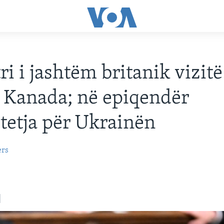
ri i jashtëm britanik vizitë
 Kanada; në epiqendër
etja për Ukrainën
ers