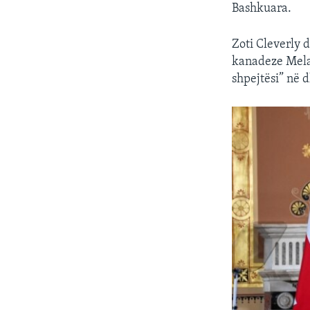
Bashkuara.
Zoti Cleverly 
kanadeze Melan
shpejtësi” në 