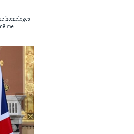
 dhe homologes
 më me