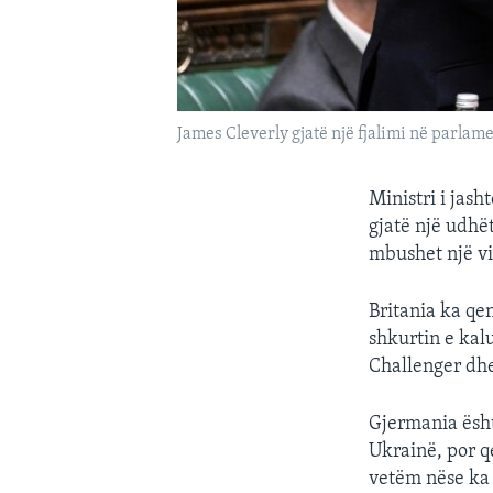
James Cleverly gjatë një fjalimi në parlam
Ministri i jas
gjatë një udhë
mbushet një vit
Britania ka qen
shkurtin e kalu
Challenger dhe
Gjermania ësht
Ukrainë, por q
vetëm nëse ka 