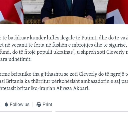
 të bashkuar kundër luftës ilegale të Putinit, dhe do të va
t në veçanti të forta në fushën e mbrojtjes dhe të sigurisë, 
fund, do të fitojë populli ukrainas”, u shpreh zoti Cleverly 
ara udhëtimit.
htme britanike tha gjithashtu se zoti Cleverly do të ngrejë 
pasi Britania ka thërritur përkohësisht ambasadorin e saj p
htetasit britaniko-iranian Alireza Akbari.
Follow us
Print