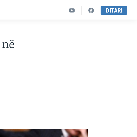
DITARI
 në