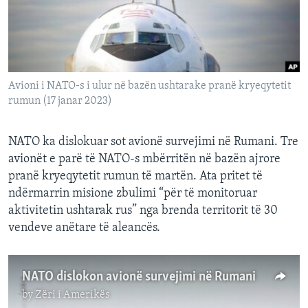
INTERVISTA
DITARI
Avioni i NATO-s i ulur në bazën ushtarake pranë kryeqytetit
rumun (17 janar 2023)
NATO ka dislokuar sot avionë survejimi në Rumani. Tre
avionët e parë të NATO-s mbërritën në bazën ajrore
pranë kryeqytetit rumun të martën. Ata pritet të
ndërmarrin misione zbulimi “për të monitoruar
aktivitetin ushtarak rus” nga brenda territorit të 30
vendeve anëtare të aleancës.
NATO dislokon avionë survejimi në Rumani
by
Zëri i Amerikës