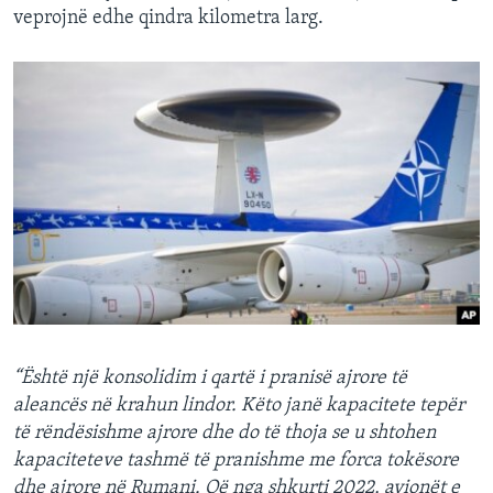
veprojnë edhe qindra kilometra larg.
“Është një konsolidim i qartë i pranisë ajrore të
aleancës në krahun lindor. Këto janë kapacitete tepër
të rëndësishme ajrore dhe do të thoja se u shtohen
kapaciteteve tashmë të pranishme me forca tokësore
dhe ajrore në Rumani. Që nga shkurti 2022, avionët e