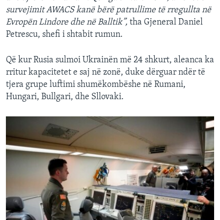
survejimit AWACS kanë bërë patrullime të rregullta në
Evropën Lindore dhe në Balltik”,
tha Gjeneral Daniel
Petrescu, shefi i shtabit rumun.
Që kur Rusia sulmoi Ukrainën më 24 shkurt, aleanca ka
rritur kapacitetet e saj në zonë, duke dërguar ndër të
tjera grupe luftimi shumëkombëshe në Rumani,
Hungari, Bullgari, dhe Sllovaki.