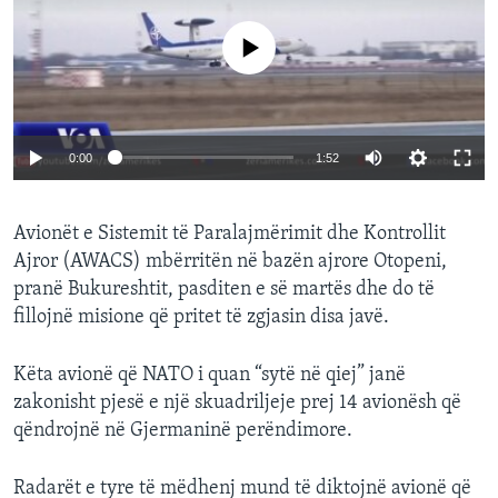
No media source currently available
0:00
1:52
Avionët e Sistemit të Paralajmërimit dhe Kontrollit
Ajror (AWACS) mbërritën në bazën ajrore Otopeni,
pranë Bukureshtit, pasditen e së martës dhe do të
fillojnë misione që pritet të zgjasin disa javë.
Këta avionë që NATO i quan “sytë në qiej” janë
zakonisht pjesë e një skuadriljeje prej 14 avionësh që
qëndrojnë në Gjermaninë perëndimore.
Radarët e tyre të mëdhenj mund të diktojnë avionë që