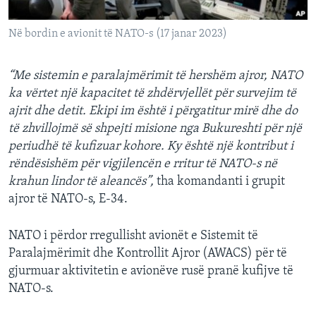
Në bordin e avionit të NATO-s (17 janar 2023)
“Me sistemin e paralajmërimit të hershëm ajror, NATO
ka vërtet një kapacitet të zhdërvjellët për survejim të
ajrit dhe detit. Ekipi im është i përgatitur mirë dhe do
të zhvillojmë së shpejti misione nga Bukureshti për një
periudhë të kufizuar kohore. Ky është një kontribut i
rëndësishëm për vigjilencën e rritur të NATO-s në
krahun lindor të aleancës”,
tha komandanti i grupit
ajror të NATO-s, E-34.
NATO i përdor rregullisht avionët e Sistemit të
Paralajmërimit dhe Kontrollit Ajror (AWACS) për të
gjurmuar aktivitetin e avionëve rusë pranë kufijve të
NATO-s.