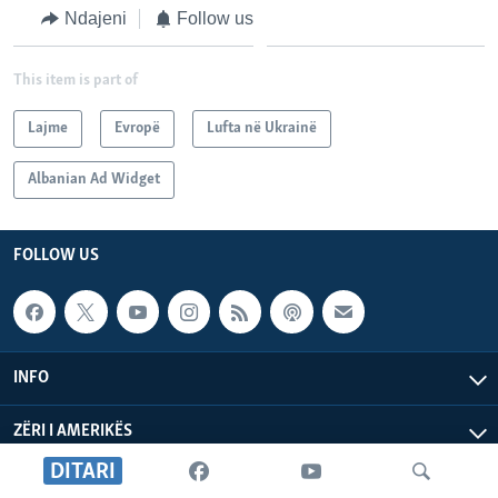
Ndajeni
Follow us
This item is part of
Lajme
Evropë
Lufta në Ukrainë
Albanian Ad Widget
FOLLOW US
INFO
ZËRI I AMERIKËS
DITARI