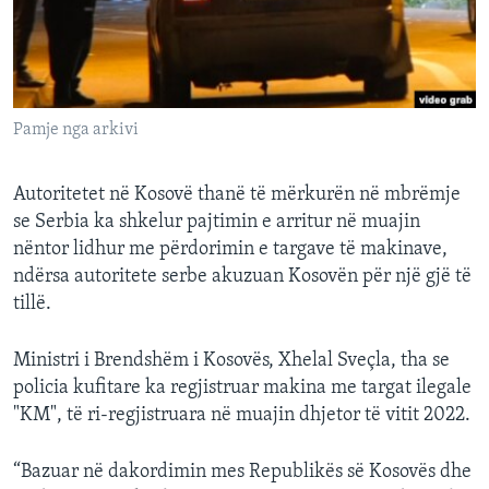
INTERVISTA
DITARI
Pamje nga arkivi
Autoritetet në Kosovë thanë të mërkurën në mbrëmje
se Serbia ka shkelur pajtimin e arritur në muajin
nëntor lidhur me përdorimin e targave të makinave,
ndërsa autoritete serbe akuzuan Kosovën për një gjë të
tillë.
Ministri i Brendshëm i Kosovës, Xhelal Sveçla, tha se
policia kufitare ka regjistruar makina me targat ilegale
"KM", të ri-regjistruara në muajin dhjetor të vitit 2022.
“Bazuar në dakordimin mes Republikës së Kosovës dhe