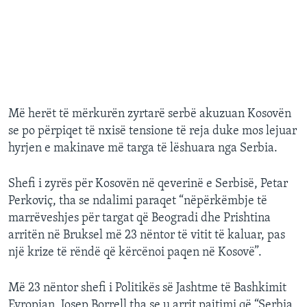
Më herët të mërkurën zyrtarë serbë akuzuan Kosovën
se po përpiqet të nxisë tensione të reja duke mos lejuar
hyrjen e makinave më targa të lëshuara nga Serbia.
Shefi i zyrës për Kosovën në qeverinë e Serbisë, Petar
Perkoviç, tha se ndalimi paraqet “nëpërkëmbje të
marrëveshjes për targat që Beogradi dhe Prishtina
arritën në Bruksel më 23 nëntor të vitit të kaluar, pas
një krize të rëndë që kërcënoi paqen në Kosovë”.
Më 23 nëntor shefi i Politikës së Jashtme të Bashkimit
Evropian, Josep Borrell tha se u arrit pajtimi që “Serbia