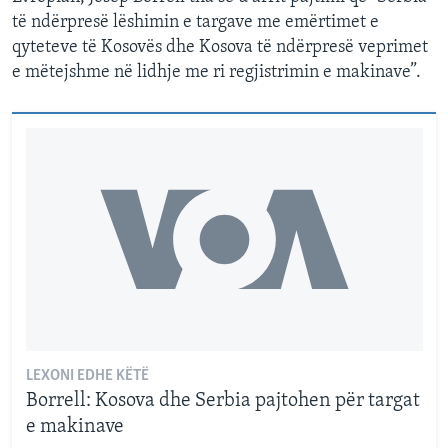
të ndërpresë lëshimin e targave me emërtimet e
qyteteve të Kosovës dhe Kosova të ndërpresë veprimet
e mëtejshme në lidhje me ri regjistrimin e makinave”.
LEXONI EDHE KËTË
Borrell: Kosova dhe Serbia pajtohen për targat
e makinave