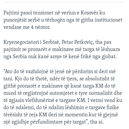
Pajtimi pasoi tensionet në veriun e Kosovës ku
punonjësit serbë u tërhoqën nga të gjitha institucionet
vendase me 4 nëntor.
Kryenegociatori i Serbisë, Petar Petkoviç, tha pas
pajtimit se pronarët e makinave më targa të lëshuara
nga Serbia nuk kanë arsye të kenë frikë nga gjobat.
“Ato do të vazhdojnë të jenë në përdorim si deri më
tani. Kjo do të thotë, ndër të tjera, se absolutisht të
gjithë pronarët e makinave që kanë targa KM do të
mund të regjistrojnë automjetet e tyre normalisht dhe
të zgjasin vlefshmërinë e targave KM. I vetmi vend ku
do të ndalemi, do të ndalim lëshimin e targave fizike
tërësisht të reja KM deri në momentin kur të gjejmë
një zgjidhje përfundimtare për targat”, tha ai.