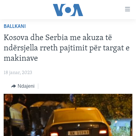
Lidhje
Kalo
në
BALLKANI
faqen
FAQJA KRYESORE
kryesore
Kosova dhe Serbia me akuza të
KATEGORITË
Kalo
ndërsjella rreth pajtimit për targat e
tek
DITARI
AMERIKA
makinave
faqja
BALLKANI
kryesore
Learning English
18 janar, 2023
Kalo
EVROPA
tek
Ndajeni
FOLLOW US
BOTA
kërkimi
MJEDISI
KULTURË
Gjuhët
SHKENCË DHE TEKNOLOGJI
SHËNDETËSI