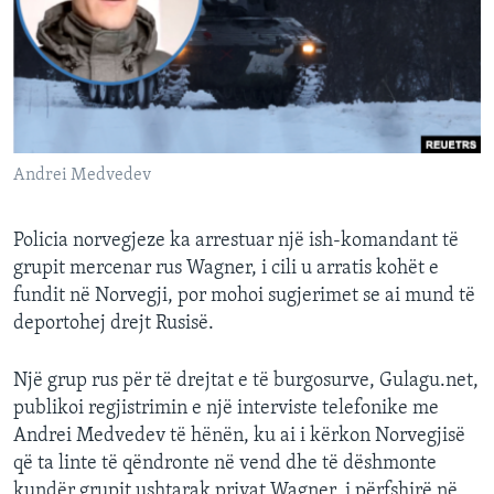
INTERVISTA
DITARI
Andrei Medvedev
Policia norvegjeze ka arrestuar një ish-komandant të
grupit mercenar rus Wagner, i cili u arratis kohët e
fundit në Norvegji, por mohoi sugjerimet se ai mund të
deportohej drejt Rusisë.
Një grup rus për të drejtat e të burgosurve, Gulagu.net,
publikoi regjistrimin e një interviste telefonike me
Andrei Medvedev të hënën, ku ai i kërkon Norvegjisë
që ta linte të qëndronte në vend dhe të dëshmonte
kundër grupit ushtarak privat Wagner, i përfshirë në