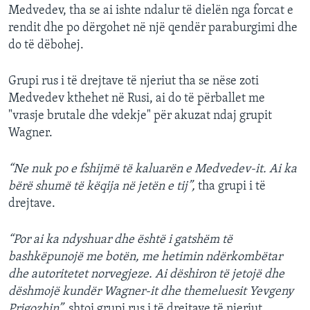
Medvedev, tha se ai ishte ndalur të dielën nga forcat e
rendit dhe po dërgohet në një qendër paraburgimi dhe
do të dëbohej.
Grupi rus i të drejtave të njeriut tha se nëse zoti
Medvedev kthehet në Rusi, ai do të përballet me
"vrasje brutale dhe vdekje" për akuzat ndaj grupit
Wagner.
“Ne nuk po e fshijmë të kaluarën e Medvedev-it. Ai ka
bërë shumë të këqija në jetën e tij”,
tha grupi i të
drejtave.
“Por ai ka ndyshuar dhe është i gatshëm të
bashkëpunojë me botën, me hetimin ndërkombëtar
dhe autoritetet norvegjeze. Ai dëshiron të jetojë dhe
dëshmojë kundër Wagner-it dhe themeluesit Yevgeny
Prigozhin”,
shtoi grupi rus i të drejtave të njeriut.