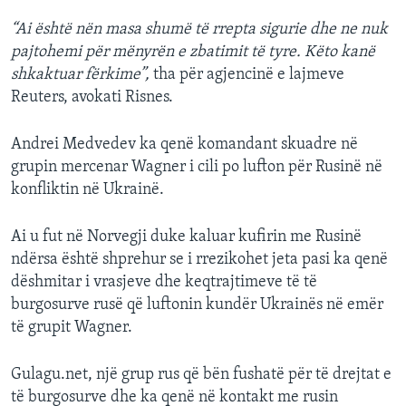
“Ai është nën masa shumë të rrepta sigurie dhe ne nuk
pajtohemi për mënyrën e zbatimit të tyre. Këto kanë
shkaktuar fërkime”,
tha për agjencinë e lajmeve
Reuters, avokati Risnes.
Andrei Medvedev ka qenë komandant skuadre në
grupin mercenar Wagner i cili po lufton për Rusinë në
konfliktin në Ukrainë.
Ai u fut në Norvegji duke kaluar kufirin me Rusinë
ndërsa është shprehur se i rrezikohet jeta pasi ka qenë
dëshmitar i vrasjeve dhe keqtrajtimeve të të
burgosurve rusë që luftonin kundër Ukrainës në emër
të grupit Wagner.
Gulagu.net, një grup rus që bën fushatë për të drejtat e
të burgosurve dhe ka qenë në kontakt me rusin