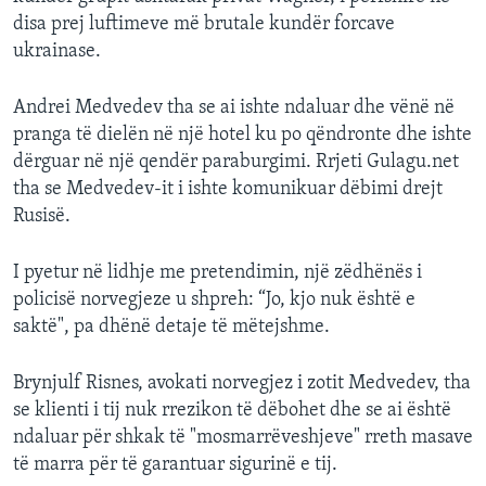
disa prej luftimeve më brutale kundër forcave
ukrainase.
Andrei Medvedev tha se ai ishte ndaluar dhe vënë në
pranga të dielën në një hotel ku po qëndronte dhe ishte
dërguar në një qendër paraburgimi. Rrjeti Gulagu.net
tha se Medvedev-it i ishte komunikuar dëbimi drejt
Rusisë.
I pyetur në lidhje me pretendimin, një zëdhënës i
policisë norvegjeze u shpreh: “Jo, kjo nuk është e
saktë", pa dhënë detaje të mëtejshme.
Brynjulf Risnes, avokati norvegjez i zotit Medvedev, tha
se klienti i tij nuk rrezikon të dëbohet dhe se ai është
ndaluar për shkak të "mosmarrëveshjeve" rreth masave
të marra për të garantuar sigurinë e tij.