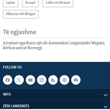
Lajme
Evropë
Lufta në Ukrainë
Albanian Ad Widget
Të ngjashme
Arratiset nga Rusia një ish-komandant i organizatës Wagner,
kërkon azil në Norvegji
FOLLOW US
INFO
ZËRI I AMERIKËS