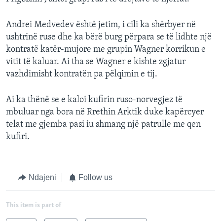
Andrei Medvedev është jetim, i cili ka shërbyer në
ushtrinë ruse dhe ka bërë burg përpara se të lidhte një
kontratë katër-mujore me grupin Wagner korrikun e
vitit të kaluar. Ai tha se Wagner e kishte zgjatur
vazhdimisht kontratën pa pëlqimin e tij.
Ai ka thënë se e kaloi kufirin ruso-norvegjez të
mbuluar nga bora në Rrethin Arktik duke kapërcyer
telat me gjemba pasi iu shmang një patrulle me qen
kufiri.
Ndajeni
Follow us
This item is part of