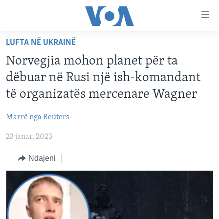
Lidhje
Kalo
në
LUFTA NË UKRAINË
faqen
FAQJA KRYESORE
kryesore
Norvegjia mohon planet për ta
KATEGORITË
Kalo
dëbuar në Rusi një ish-komandant
tek
DITARI
AMERIKA
të organizatës mercenare Wagner
faqja
BALLKANI
kryesore
Learning English
Marrë nga Reuters
Kalo
EVROPA
tek
23 janar, 2023
FOLLOW US
BOTA
kërkimi
Ndajeni
MJEDISI
KULTURË
Gjuhët
SHKENCË DHE TEKNOLOGJI
SHËNDETËSI