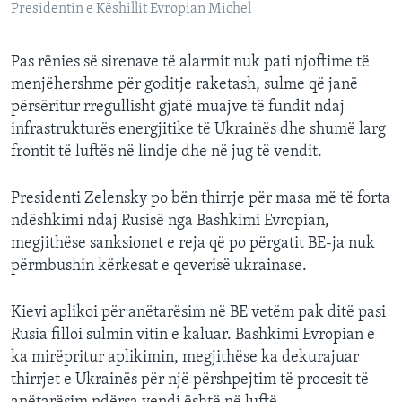
Presidentin e Këshillit Evropian Michel
Pas rënies së sirenave të alarmit nuk pati njoftime të
menjëhershme për goditje raketash, sulme që janë
përsëritur rregullisht gjatë muajve të fundit ndaj
infrastrukturës energjitike të Ukrainës dhe shumë larg
frontit të luftës në lindje dhe në jug të vendit.
Presidenti Zelensky po bën thirrje për masa më të forta
ndëshkimi ndaj Rusisë nga Bashkimi Evropian,
megjithëse sanksionet e reja që po përgatit BE-ja nuk
përmbushin kërkesat e qeverisë ukrainase.
Kievi aplikoi për anëtarësim në BE vetëm pak ditë pasi
Rusia filloi sulmin vitin e kaluar. Bashkimi Evropian e
ka mirëpritur aplikimin, megjithëse ka dekurajuar
thirrjet e Ukrainës për një përshpejtim të procesit të