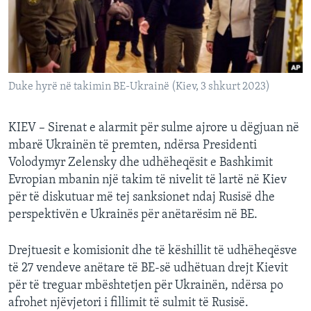
INTERVISTA
DITARI
Duke hyrë në takimin BE-Ukrainë (Kiev, 3 shkurt 2023)
KIEV – Sirenat e alarmit për sulme ajrore u dëgjuan në
mbarë Ukrainën të premten, ndërsa Presidenti
Volodymyr Zelensky dhe udhëheqësit e Bashkimit
Evropian mbanin një takim të nivelit të lartë në Kiev
për të diskutuar më tej sanksionet ndaj Rusisë dhe
perspektivën e Ukrainës për anëtarësim në BE.
Drejtuesit e komisionit dhe të këshillit të udhëheqësve
të 27 vendeve anëtare të BE-së udhëtuan drejt Kievit
për të treguar mbështetjen për Ukrainën, ndërsa po
afrohet njëvjetori i fillimit të sulmit të Rusisë.