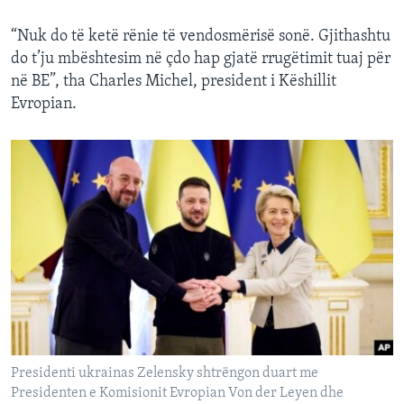
“Nuk do të ketë rënie të vendosmërisë sonë. Gjithashtu
do t’ju mbështesim në çdo hap gjatë rrugëtimit tuaj për
në BE”, tha Charles Michel, president i Këshillit
Evropian.
Presidenti ukrainas Zelensky shtrëngon duart me
Presidenten e Komisionit Evropian Von der Leyen dhe