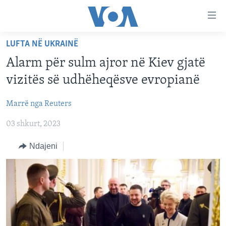
Lidhje
Kalo
në
LUFTA NË UKRAINË
faqen
FAQJA KRYESORE
kryesore
Alarm për sulm ajror në Kiev gjatë
KATEGORITË
Kalo
vizitës së udhëheqësve evropianë
tek
DITARI
AMERIKA
faqja
Marrë nga Reuters
BALLKANI
kryesore
Learning English
Kalo
03 shkurt, 2023
EVROPA
tek
FOLLOW US
BOTA
Ndajeni
kërkimi
MJEDISI
KULTURË
Gjuhët
SHKENCË DHE TEKNOLOGJI
SHËNDETËSI