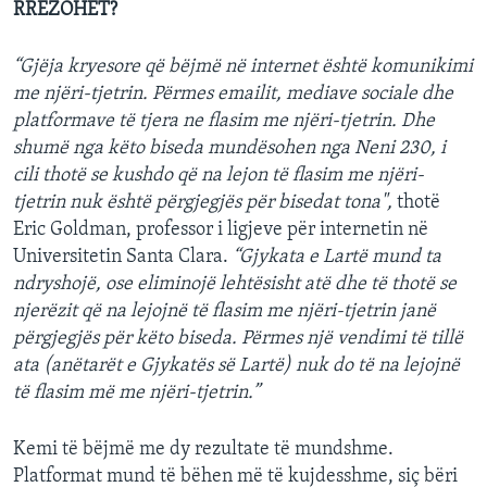
RRËZOHET?
“Gjëja kryesore që bëjmë në internet është komunikimi
me njëri-tjetrin. Përmes emailit, mediave sociale dhe
platformave të tjera ne flasim me njëri-tjetrin. Dhe
shumë nga këto biseda mundësohen nga Neni 230, i
cili thotë se kushdo që na lejon të flasim me njëri-
tjetrin nuk është përgjegjës për bisedat tona",
thotë
Eric Goldman, professor i ligjeve për internetin në
Universitetin Santa Clara.
“Gjykata e Lartë mund ta
ndryshojë, ose eliminojë lehtësisht atë dhe të thotë se
njerëzit që na lejojnë të flasim me njëri-tjetrin janë
përgjegjës për këto biseda. Përmes një vendimi të tillë
ata (anëtarët e Gjykatës së Lartë) nuk do të na lejojnë
të flasim më me njëri-tjetrin.”
Kemi të bëjmë me dy rezultate të mundshme.
Platformat mund të bëhen më të kujdesshme, siç bëri