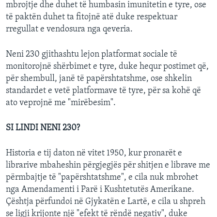
mbrojtje dhe duhet të humbasin imunitetin e tyre, ose
të paktën duhet ta fitojnë atë duke respektuar
rregullat e vendosura nga qeveria.
Neni 230 gjithashtu lejon platformat sociale të
monitorojnë shërbimet e tyre, duke hequr postimet që,
për shembull, janë të papërshtatshme, ose shkelin
standardet e vetë platformave të tyre, për sa kohë që
ato veprojnë me "mirëbesim".
SI LINDI NENI 230?
Historia e tij daton në vitet 1950, kur pronarët e
librarive mbaheshin përgjegjës për shitjen e librave me
përmbajtje të "papërshtatshme", e cila nuk mbrohet
nga Amendamenti i Parë i Kushtetutës Amerikane.
Çështja përfundoi në Gjykatën e Lartë, e cila u shpreh
se ligji krijonte një "efekt të rëndë negativ", duke