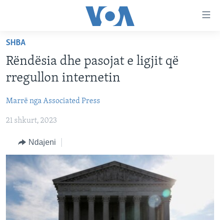
Lidhje
Kalo
në
SHBA
faqen
FAQJA KRYESORE
kryesore
Rëndësia dhe pasojat e ligjit që
KATEGORITË
Kalo
rregullon internetin
tek
DITARI
AMERIKA
faqja
Marrë nga Associated Press
BALLKANI
kryesore
Learning English
Kalo
21 shkurt, 2023
EVROPA
tek
FOLLOW US
BOTA
Ndajeni
kërkimi
MJEDISI
KULTURË
Gjuhët
SHKENCË DHE TEKNOLOGJI
SHËNDETËSI