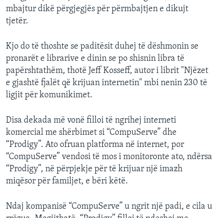
mbajtur dikë përgjegjës për përmbajtjen e dikujt
tjetër.
Kjo do të thoshte se paditësit duhej të dëshmonin se
pronarët e librarive e dinin se po shisnin libra të
papërshtathëm, thotë Jeff Kosseff, autor i librit "Njëzet
e gjashtë fjalët që krijuan internetin" mbi nenin 230 të
ligjit për komunikimet.
Disa dekada më vonë filloi të ngrihej interneti
komercial me shërbimet si “CompuServe” dhe
“Prodigy”. Ato ofruan platforma në internet, por
“CompuServe” vendosi të mos i monitoronte ato, ndërsa
“Prodigy”, në përpjekje për të krijuar një imazh
miqësor për familjet, e bëri këtë.
Ndaj kompanisë “CompuServe” u ngrit një padi, e cila u