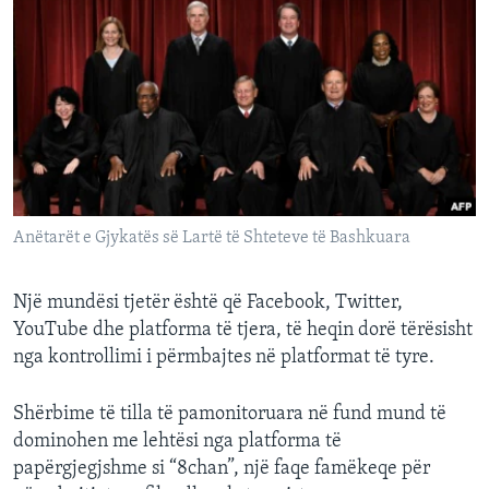
Anëtarët e Gjykatës së Lartë të Shteteve të Bashkuara
Një mundësi tjetër është që Facebook, Twitter,
YouTube dhe platforma të tjera, të heqin dorë tërësisht
nga kontrollimi i përmbajtes në platformat të tyre.
Shërbime të tilla të pamonitoruara në fund mund të
dominohen me lehtësi nga platforma të
papërgjegjshme si “8chan”, një faqe famëkeqe për