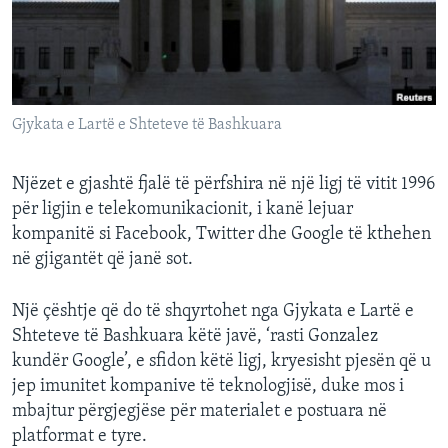
INTERVISTA
DITARI
Gjykata e Lartë e Shteteve të Bashkuara
Njëzet e gjashtë fjalë të përfshira në një ligj të vitit 1996
për ligjin e telekomunikacionit, i kanë lejuar
kompanitë si Facebook, Twitter dhe Google të kthehen
në gjigantët që janë sot.
Një çështje që do të shqyrtohet nga Gjykata e Lartë e
Shteteve të Bashkuara këtë javë, ‘rasti Gonzalez
kundër Google’, e sfidon këtë ligj, kryesisht pjesën që u
jep imunitet kompanive të teknologjisë, duke mos i
mbajtur përgjegjëse për materialet e postuara në
platformat e tyre.