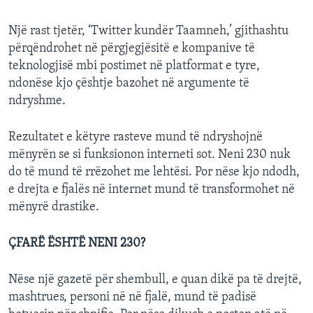
Një rast tjetër, ‘Twitter kundër Taamneh,’ gjithashtu
përqëndrohet në përgjegjësitë e kompanive të
teknologjisë mbi postimet në platformat e tyre,
ndonëse kjo çështje bazohet në argumente të
ndryshme.
Rezultatet e këtyre rasteve mund të ndryshojnë
mënyrën se si funksionon interneti sot. Neni 230 nuk
do të mund të rrëzohet me lehtësi. Por nëse kjo ndodh,
e drejta e fjalës në internet mund të transformohet në
mënyrë drastike.
ÇFARË ËSHTË NENI 230?
Nëse një gazetë për shembull, e quan dikë pa të drejtë,
mashtrues, personi në në fjalë, mund të padisë