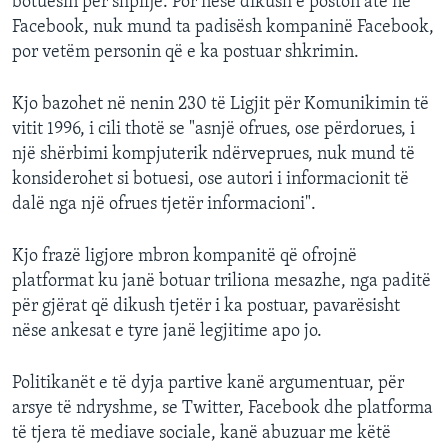
botuesin për shpifje. Por nëse dikush e poston atë në
Facebook, nuk mund ta padisësh kompaninë Facebook,
por vetëm personin që e ka postuar shkrimin.
Kjo bazohet në nenin 230 të Ligjit për Komunikimin të
vitit 1996, i cili thotë se "asnjë ofrues, ose përdorues, i
një shërbimi kompjuterik ndërveprues, nuk mund të
konsiderohet si botuesi, ose autori i informacionit të
dalë nga një ofrues tjetër informacioni".
Kjo frazë ligjore mbron kompanitë që ofrojnë
platformat ku janë botuar triliona mesazhe, nga paditë
për gjërat që dikush tjetër i ka postuar, pavarësisht
nëse ankesat e tyre janë legjitime apo jo.
Politikanët e të dyja partive kanë argumentuar, për
arsye të ndryshme, se Twitter, Facebook dhe platforma
të tjera të mediave sociale, kanë abuzuar me këtë