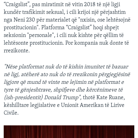
“Craigslist”, pas miratimit në vitin 2018 të një ligji
kundër trafikimit seksual, i cili krijoi një përjashtim
nga Neni 230 për materialet që "nxisin, ose lehtësojnë
prostitucionin". Platforma “Craigslist” hoqi shpejt
seksionin "personale", i cili nuk kishte për qëllim të
lehtësonte prostitucionin. Por kompania nuk donte të
rrezikonte.
"Nëse platformat nuk do të kishin imunitet të bazuar
në ligj, atëherë ato nuk do të rrezikonin përgjegjësinë
ligjore që mund të vinte me lejimin në platformat e
tyre të gënjeshtrave, shpifjeve dhe kërcënimeve të
(ish-presidentit) Donald Trump",
thotë Kate Ruane,
këshilltare legjislative e Unionit Amerikan të Lirive
Civile.