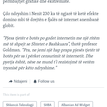
përmbajtjet grafike dhe ekstremiste.
Çdo ndryshim i Nenit 230 ka të ngjarë të ketë efekte
domino mbi të drejtën e fjalës në internet anembanë
globit.
“Pjesa tjetër e botës po godet internetin me një ritëm
më të shpejt se Shtetet e Bashkuara”,
thotë profesor
Goldman.
“Pra, ne jemi një hap prapa pjesës tjetër të
botës për sa i përket censurimit të internetit. Dhe
pyetja është, nëse ne mund t’i rezistojmë të vetëm
trysnisë për këto ndryshime.”
Ndajeni
Follow us
This item is part of
Shkencë-Teknologji
SHBA
Albanian Ad Widget