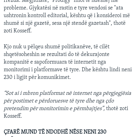
rrëzua. Megjithatë, “Prodigy” filloi të ndeshej me
probleme. Gjykatësi në rastin e tyre vendosi se "ata
ushtronin kontroll editorial, kështu që i konsideroi më
shumë si një gazetë, sesa një stendë gazetash", thotë
zoti Kosseff.
Kjo nuk u pëlqeu shumë politikanëve, të cilët
shqetësoheshin se rezultati do të dekurajonte
kompanitë e sapoformuara të internetit nga
monitorimi i platformave të tyre. Dhe kështu lindi neni
230 i ligjit për komunikimet.
“Sot ai i mbron platformat në internet nga përgjegjësia
për postimet e përdoruesve të tyre dhe nga çdo
pretendim për monitorimin e përmbajtjes”,
thotë zoti
Kosseff.
ÇFARË MUND TË NDODHË NËSE NENI 230