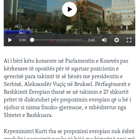
No media source currently available
0:00
3:43
Ai i bëri këto komente në Parlamentin e Kosovës pas
kërkesave të opozitës për të sqaruar pozicionin e
qeverisë para takimit të së hënës me presidentin e
Serbisë, Aleksandër Vuçiç në Bruksel. Përfaqësuesit e
Bashkimit Evropian thanë se në takimin e 27 shkurtit
pritet të diskutohet për propozimin evropian që u bë i
njohur si nisma franko-gjermane, e mbështetur nga
Shtetet e Bashkuara.
Kryeministri Kurti tha se propozimi evropian nuk është