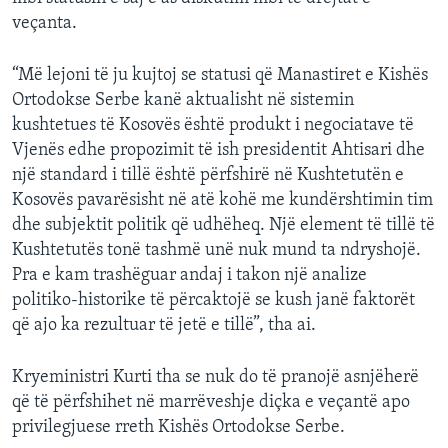
veçanta.
“Më lejoni të ju kujtoj se statusi që Manastiret e Kishës
Ortodokse Serbe kanë aktualisht në sistemin
kushtetues të Kosovës është produkt i negociatave të
Vjenës edhe propozimit të ish presidentit Ahtisari dhe
një standard i tillë është përfshirë në Kushtetutën e
Kosovës pavarësisht në atë kohë me kundërshtimin tim
dhe subjektit politik që udhëheq. Një element të tillë të
Kushtetutës tonë tashmë unë nuk mund ta ndryshojë.
Pra e kam trashëguar andaj i takon një analize
politiko-historike të përcaktojë se kush janë faktorët
që ajo ka rezultuar të jetë e tillë”, tha ai.
Kryeministri Kurti tha se nuk do të pranojë asnjëherë
që të përfshihet në marrëveshje diçka e veçantë apo
privilegjuese rreth Kishës Ortodokse Serbe.