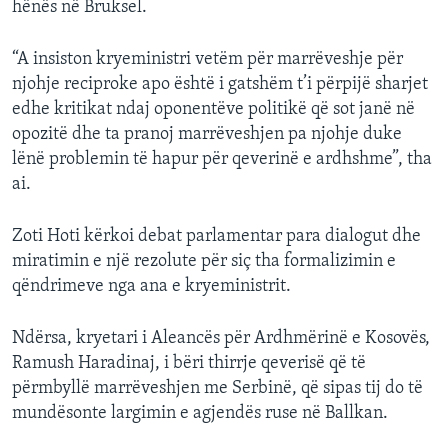
hënës në Bruksel.
“A insiston kryeministri vetëm për marrëveshje për
njohje reciproke apo është i gatshëm t’i përpijë sharjet
edhe kritikat ndaj oponentëve politikë që sot janë në
opozitë dhe ta pranoj marrëveshjen pa njohje duke
lënë problemin të hapur për qeverinë e ardhshme”, tha
ai.
Zoti Hoti kërkoi debat parlamentar para dialogut dhe
miratimin e një rezolute për siç tha formalizimin e
qëndrimeve nga ana e kryeministrit.
Ndërsa, kryetari i Aleancës për Ardhmërinë e Kosovës,
Ramush Haradinaj, i bëri thirrje qeverisë që të
përmbyllë marrëveshjen me Serbinë, që sipas tij do të
mundësonte largimin e agjendës ruse në Ballkan.