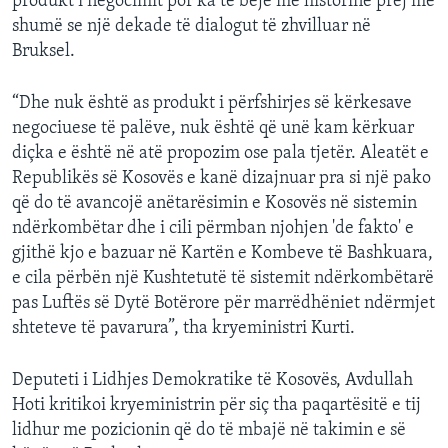
produkt i negocimit por ka të bëjë me historinë prej më
shumë se një dekade të dialogut të zhvilluar në
Bruksel.
“Dhe nuk është as produkt i përfshirjes së kërkesave
negociuese të palëve, nuk është që unë kam kërkuar
diçka e është në atë propozim ose pala tjetër. Aleatët e
Republikës së Kosovës e kanë dizajnuar pra si një pako
që do të avancojë anëtarësimin e Kosovës në sistemin
ndërkombëtar dhe i cili përmban njohjen 'de fakto' e
gjithë kjo e bazuar në Kartën e Kombeve të Bashkuara,
e cila përbën një Kushtetutë të sistemit ndërkombëtarë
pas Luftës së Dytë Botërore për marrëdhëniet ndërmjet
shteteve të pavarura”, tha kryeministri Kurti.
Deputeti i Lidhjes Demokratike të Kosovës, Avdullah
Hoti kritikoi kryeministrin për siç tha paqartësitë e tij
lidhur me pozicionin që do të mbajë në takimin e së