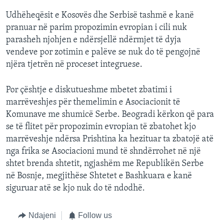
Udhëheqësit e Kosovës dhe Serbisë tashmë e kanë
pranuar në parim propozimin evropian i cili nuk
parasheh njohjen e ndërsjellë ndërmjet të dyja
vendeve por zotimin e palëve se nuk do të pengojnë
njëra tjetrën në proceset integruese.
Por çështje e diskutueshme mbetet zbatimi i
marrëveshjes për themelimin e Asociacionit të
Komunave me shumicë Serbe. Beogradi kërkon që para
se të flitet për propozimin evropian të zbatohet kjo
marrëveshje ndërsa Prishtina ka hezituar ta zbatojë atë
nga frika se Asociacioni mund të shndërrohet në një
shtet brenda shtetit, ngjashëm me Republikën Serbe
në Bosnje, megjithëse Shtetet e Bashkuara e kanë
siguruar atë se kjo nuk do të ndodhë.
Ndajeni
Follow us