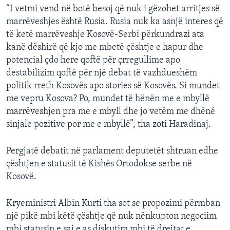
“I vetmi vend në botë besoj që nuk i gëzohet arritjes së
marrëveshjes është Rusia. Rusia nuk ka asnjë interes që
të ketë marrëveshje Kosovë-Serbi përkundrazi ata
kanë dëshirë që kjo me mbetë çështje e hapur dhe
potencial çdo here qoftë për çrregullime apo
destabilizim qoftë për një debat të vazhdueshëm
politik rreth Kosovës apo stories së Kosovës. Si mundet
me vepru Kosova? Po, mundet të hënën me e mbyllë
marrëveshjen pra me e mbyll dhe jo vetëm me dhënë
sinjale pozitive por me e mbyllë”, tha zoti Haradinaj.
Pergjatë debatit në parlament deputetët shtruan edhe
çështjen e statusit të Kishës Ortodokse serbe në
Kosovë.
Kryeministri Albin Kurti tha sot se propozimi përmban
një pikë mbi këtë çështje që nuk nënkupton negociim
mbi statusin e saj e as diskutim mbi të drejtat e