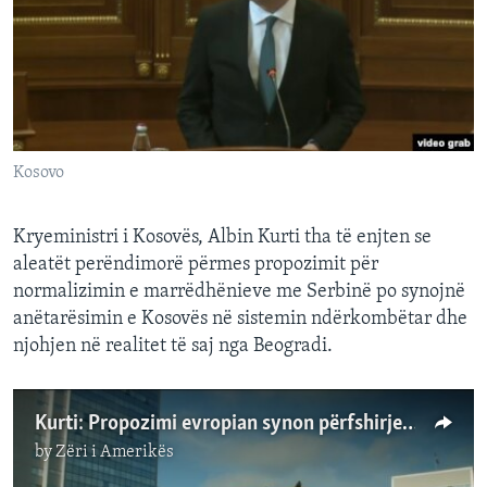
INTERVISTA
DITARI
Kosovo
Kryeministri i Kosovës, Albin Kurti tha të enjten se
aleatët perëndimorë përmes propozimit për
normalizimin e marrëdhënieve me Serbinë po synojnë
anëtarësimin e Kosovës në sistemin ndërkombëtar dhe
njohjen në realitet të saj nga Beogradi.
Kurti: Propozimi evropian synon përfshirjen e Kosovës në sistemin ndërkombëtar
by
Zëri i Amerikës