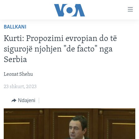
Lidhje
Kalo
në
BALLKANI
faqen
FAQJA KRYESORE
kryesore
Kurti: Propozimi evropian do të
KATEGORITË
Kalo
sigurojë njohjen "de facto" nga
tek
DITARI
AMERIKA
Serbia
faqja
BALLKANI
kryesore
Learning English
Leonat Shehu
Kalo
EVROPA
tek
23 shkurt, 2023
FOLLOW US
BOTA
kërkimi
Ndajeni
MJEDISI
KULTURË
Gjuhët
SHKENCË DHE TEKNOLOGJI
SHËNDETËSI