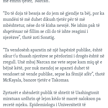
me emrin tjetër, ‘Narcan’.
“Do të doja të besoja se do jem në gjendje ta bëj, por ka
mundësi të më duhet dikush tjetër për të më
mbështetur, nëse do të kisha nevojë. Ne ishim pak të
shqetësuar në fillim se cili do të ishte reagimi i
njerëzve”, thotë zoti Sonstig.
“Ta vendosësh aparatin në një hapësirë publike, është
sikur t’u thuash njerëzve se përdorimi i drogës është në
rregull. Unë mbaj Narcan me vete sepse kam miq që e
bëjnë këtë, por nuk mendoj se aparati duhet të
vendoset në vende publike, sepse ka fëmijë afër”, thotë
McKayala, banore tjetër e Takomas.
Zyrtarët e shëndetit publik të shtetit të Uashingtonit
miratuan urdhrin që lejon këdo të marrë nalokson pa
recetë mjeku. Epidemiologu i Universitetit të