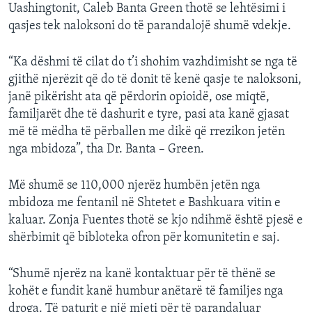
Uashingtonit, Caleb Banta Green thotë se lehtësimi i
qasjes tek naloksoni do të parandalojë shumë vdekje.
“Ka dëshmi të cilat do t’i shohim vazhdimisht se nga të
gjithë njerëzit që do të donit të kenë qasje te naloksoni,
janë pikërisht ata që përdorin opioidë, ose miqtë,
familjarët dhe të dashurit e tyre, pasi ata kanë gjasat
më të mëdha të përballen me dikë që rrezikon jetën
nga mbidoza”, tha Dr. Banta – Green.
Më shumë se 110,000 njerëz humbën jetën nga
mbidoza me fentanil në Shtetet e Bashkuara vitin e
kaluar. Zonja Fuentes thotë se kjo ndihmë është pjesë e
shërbimit që bibloteka ofron për komunitetin e saj.
“Shumë njerëz na kanë kontaktuar për të thënë se
kohët e fundit kanë humbur anëtarë të familjes nga
droga. Të paturit e një mjeti për të parandaluar