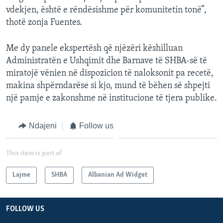
vdekjen, është e rëndësishme për komunitetin tonë”,
thotë zonja Fuentes.
Me dy panele ekspertësh që njëzëri këshilluan
Administratën e Ushqimit dhe Barnave të SHBA-së të
miratojë vënien në dispozicion të naloksonit pa recetë,
makina shpërndarëse si kjo, mund të bëhen së shpejti
një pamje e zakonshme në institucione të tjera publike.
Ndajeni
Follow us
This item is part of
Lajme
SHBA
Albanian Ad Widget
FOLLOW US