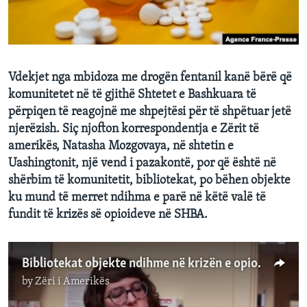
INTERVISTA
DITARI
Vdekjet nga mbidoza me drogën fentanil kanë bërë që
komunitetet në të gjithë Shtetet e Bashkuara të
përpiqen të reagojnë me shpejtësi për të shpëtuar jetë
njerëzish. Siç njofton korrespondentja e Zërit të
amerikës, Natasha Mozgovaya, në shtetin e
Uashingtonit, një vend i pazakontë, por që është në
shërbim të komunitetit, bibliotekat, po bëhen objekte
ku mund të merret ndihma e parë në këtë valë të
fundit të krizës së opioideve në SHBA.
Bibliotekat objekte ndihme në krizën e opioideve
by
Zëri i Amerikës