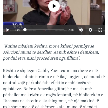
No media source currently available
0:00
2:48
“Kutinë mbajeni kështu, mos e ktheni përmbys se
solucioni mund të derdhet. Ai nuk është i dëmshëm,
por duhet ta nisni procedurën nga fillimi”.
Kështu e shpjegon Gabby Fuentes, menaxhere e një
bibloteke, administrimin e një ilaçi urgjent, që mund të
neutralizojë përkohësisht efektin e mbidozës së
opioideve. Ndërsa Amerika gjithnjë e më shumë
përballet me krizën e drogës fentanil, në bibliotekën e
Tacomas në shtetin e Uashingtonit, në një makinë të
ngjashme me atë që shërben kafe, mund të gjendet