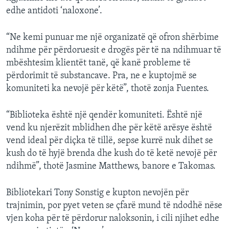
edhe antidoti ‘naloxone’.
“Ne kemi punuar me një organizatë që ofron shërbime
ndihme për përdoruesit e drogës për të na ndihmuar të
mbështesim klientët tanë, që kanë probleme të
përdorimit të substancave. Pra, ne e kuptojmë se
komuniteti ka nevojë për këtë”, thotë zonja Fuentes.
“Biblioteka është një qendër komuniteti. Është një
vend ku njerëzit mblidhen dhe për këtë arësye është
vend ideal për diçka të tillë, sepse kurrë nuk dihet se
kush do të hyjë brenda dhe kush do të ketë nevojë për
ndihmë”, thotë Jasmine Matthews, banore e Takomas.
Bibliotekari Tony Sonstig e kupton nevojën për
trajnimin, por pyet veten se çfarë mund të ndodhë nëse
vjen koha për të përdorur naloksonin, i cili njihet edhe