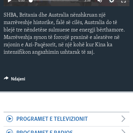
0:00
3:08
INTERVISTA
SHBA, Britania dhe Australia nënshkruan një
DITARI
marrëveshje historike, falë së cilës, Australia do të
blejë tre nëndetëse sulmuese me energji bërthamore.
Marrëveshja synon të forcojë praninë e aleatëve në
rajonin e Azi-Paqësorit, në një kohë kur Kina ka
intensifikon angazhimin ushtarak të saj.
Ndajeni
PROGRAMET E TELEVIZIONIT