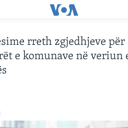
sime rreth zgjedhjeve për
rët e komunave në veriun 
ës