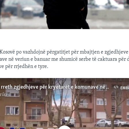
 Kosovë po vazhdojnë përgatitjet për mbajtjen e zgjedhjeve
ve në veriun e banuar me shumicë serbe të caktuara për d
 për rrjedhën e tyre.
Shqetësime rreth zgjedhjeve për kryetarët e komunave në veriun e Kosovës
EMB
rikës
No media source currently available