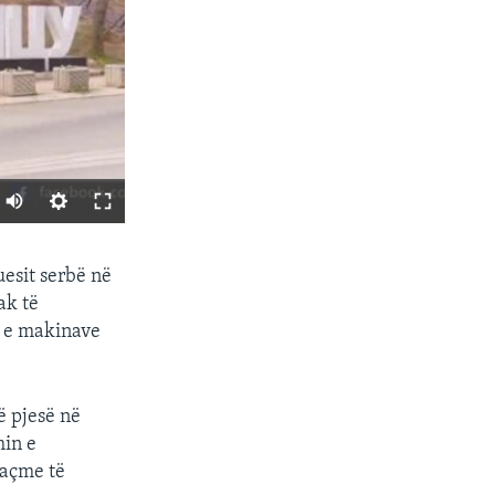
SHARE
uesit serbë në
ak të
n e makinave
ë pjesë në
min e
saçme të
px
width