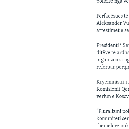
policisë nga ve
Përfaqësues të
Aleksandër Vuç
arrestimet e s
Presidenti i S
ditëve të ardh
organizuara ng
referuar përqi
Kryeministri i 
Komisionit Qen
veriun e Kosov
“Pluralizmi pol
komuniteti ser
themelore nuk 