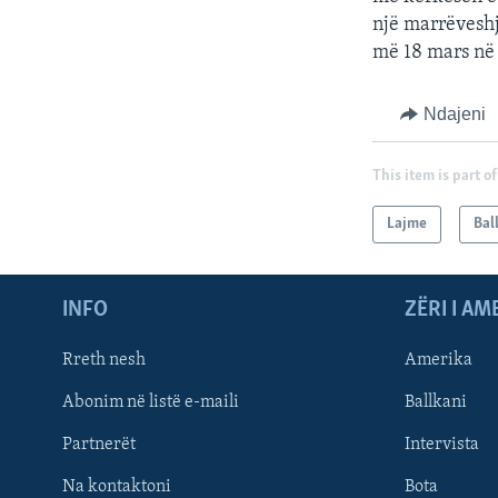
një marrëveshj
më 18 mars në
Ndajeni
This item is part of
Lajme
Bal
INFO
ZËRI I AM
Rreth nesh
Amerika
Abonim në listë e-maili
Ballkani
Partnerët
Intervista
Learning English
Na kontaktoni
Bota