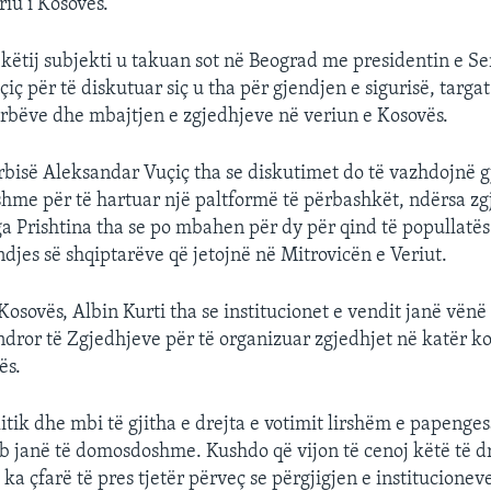
riu i Kosovës.
 këtij subjekti u takuan sot në Beograd me presidentin e Se
iç për të diskutuar siç u tha për gjendjen e sigurisë, targa
erbëve dhe mbajtjen e zgjedhjeve në veriun e Kosovës.
erbisë Aleksandar Vuçiç tha se diskutimet do të vazhdojnë g
shme për të hartuar një paltformë të përbashkët, ndërsa zg
a Prishtina tha se po mbahen për dy për qind të popullatës
ndjes së shqiptarëve që jetojnë në Mitrovicën e Veriut.
Kosovës, Albin Kurti tha se institucionet e vendit janë vën
dror të Zgjedhjeve për të organizuar zgjedhjet në katër 
ës.
itik dhe mbi të gjitha e drejta e votimit lirshëm e papenges
b janë të domosdoshme. Kushdo që vijon të cenoj këtë të d
ka çfarë të pres tjetër përveç se përgjigjen e institucione