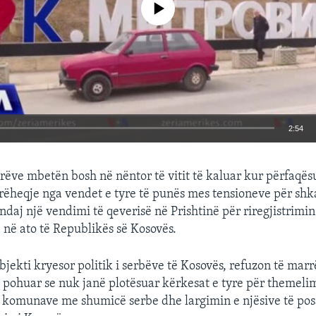
2:54
EMBED
arëve mbetën bosh në nëntor të vitit të kaluar kur përfaqës
ëheqje nga vendet e tyre të punës mes tensioneve për shk
daj një vendimi të qeverisë në Prishtinë për riregjistrimi
 në ato të Republikës së Kosovës.
bjekti kryesor politik i serbëve të Kosovës, refuzon të marr
 pohuar se nuk janë plotësuar kërkesat e tyre për themeli
ë komunave me shumicë serbe dhe largimin e njësive të po