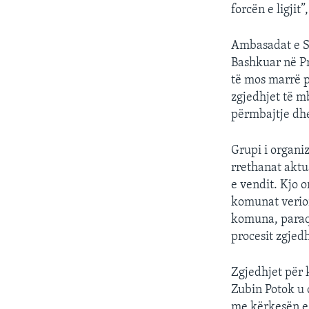
forcën e ligjit”,
Ambasadat e Sh
Bashkuar në Pr
të mos marrë p
zgjedhjet të m
përmbajtje dhe
Grupi i organi
rrethanat aktu
e vendit. Kjo 
komunat verior
komuna, paraqe
procesit zgjedh
Zgjedhjet për 
Zubin Potok u c
me kërkesën e 