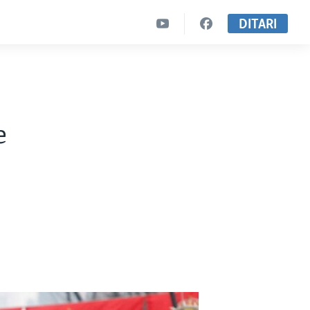
DITARI
e