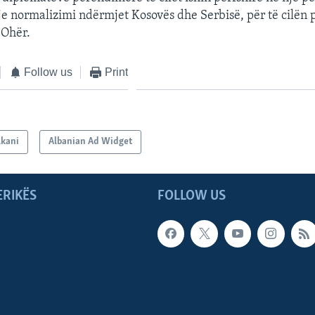
e normalizimi ndërmjet Kosovës dhe Serbisë, për të cilën 
 Ohër.
Follow us
Print
lkani
Albanian Ad Widget
ERIKËS
FOLLOW US