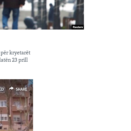
 për kryetarët
atën 23 prill
ED
SHARE