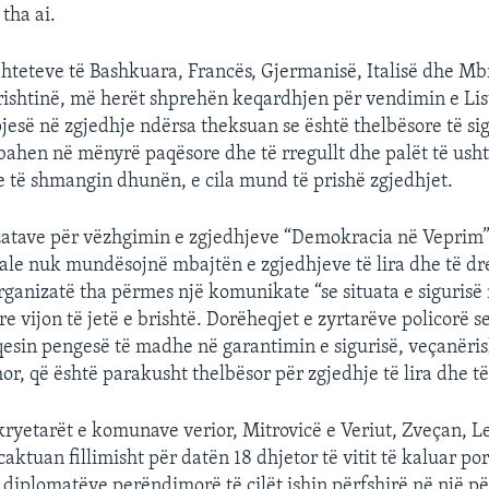
 tha ai.
teteve të Bashkuara, Francës, Gjermanisë, Italisë dhe Mbr
ishtinë, më herët shprehën keqardhjen për vendimin e Lis
jesë në zgjedhje ndërsa theksuan se është thelbësore të si
bahen në mënyrë paqësore dhe të rregullt dhe palët të ush
 të shmangin dhunën, e cila mund të prishë zgjedhjet.
zatave për vëzhgimin e zgjedhjeve “Demokracia në Veprim”
ale nuk mundësojnë mbajtën e zgjedhjeve të lira dhe të dr
organizatë tha përmes një komunikate “se situata e sigurisë
e vijon të jetë e brishtë. Dorëheqjet e zyrtarëve policorë s
sin pengesë të madhe në garantimin e sigurisë, veçanëris
or, që është parakusht thelbësor për zgjedhje të lira dhe të
kryetarët e komunave verior, Mitrovicë e Veriut, Zveçan, L
aktuan fillimisht për datën 18 dhjetor të vitit të kaluar po
diplomatëve perëndimorë të cilët ishin përfshirë në një pë