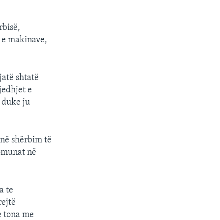
rbisë,
t e makinave,
jatë shtatë
jedhjet e
 duke ju
ë në shërbim të
komunat në
a te
rejtë
ve tona me