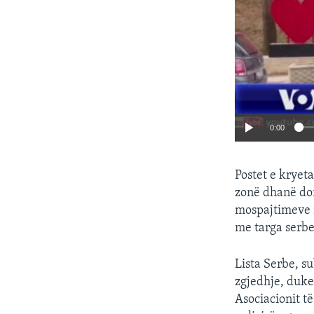
0:00
Postet e kryet
zonë dhanë dor
mospajtimeve n
me targa serbe
Lista Serbe, su
zgjedhje, duke
Asociacionit t