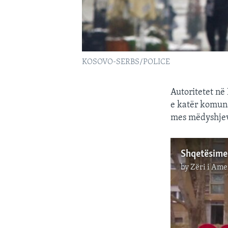
KOSOVO-SERBS/POLICE
Autoritetet në
e katër komuna
mes mëdyshjeve
by
Zëri i Ame