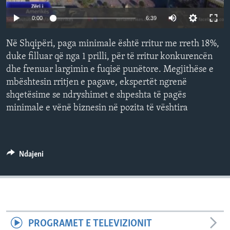
INTERVISTA
0:00
6:39
DITARI
Në Shqipëri, paga minimale është rritur me rreth 18%,
duke filluar që nga 1 prilli, për të rritur konkurencën
dhe frenuar largimin e fuqisë punëtore. Megjithëse e
mbështesin rritjen e pagave, ekspertët ngrenë
shqetësime se ndryshimet e shpeshta të pagës
minimale e vënë biznesin në pozita të vështira
Ndajeni
PROGRAMET E TELEVIZIONIT