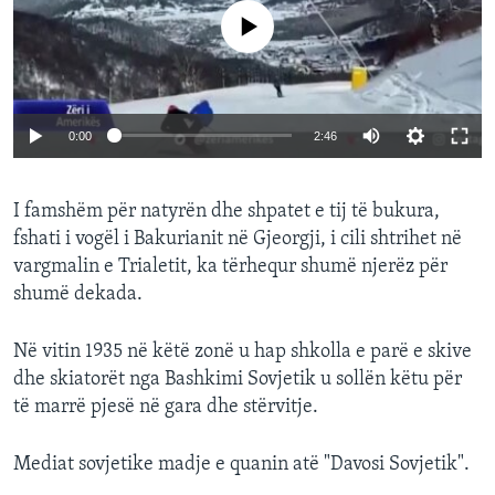
No media source currently available
0:00
2:46
I famshëm për natyrën dhe shpatet e tij të bukura,
fshati i vogël i Bakurianit në Gjeorgji, i cili shtrihet në
vargmalin e Trialetit, ka tërhequr shumë njerëz për
shumë dekada.
Në vitin 1935 në këtë zonë u hap shkolla e parë e skive
dhe skiatorët nga Bashkimi Sovjetik u sollën këtu për
të marrë pjesë në gara dhe stërvitje.
Mediat sovjetike madje e quanin atë "Davosi Sovjetik".