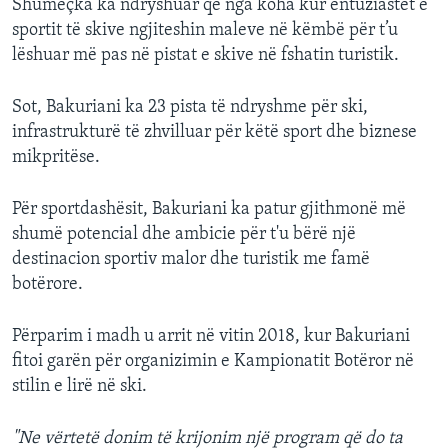
Shumëçka ka ndryshuar që nga koha kur entuziastët e
sportit të skive ngjiteshin maleve në këmbë për t’u
lëshuar më pas në pistat e skive në fshatin turistik.
Sot, Bakuriani ka 23 pista të ndryshme për ski,
infrastrukturë të zhvilluar për këtë sport dhe biznese
mikpritëse.
Për sportdashësit, Bakuriani ka patur gjithmonë më
shumë potencial dhe ambicie për t'u bërë një
destinacion sportiv malor dhe turistik me famë
botërore.
Përparim i madh u arrit në vitin 2018, kur Bakuriani
fitoi garën për organizimin e Kampionatit Botëror në
stilin e lirë në ski.
"Ne vërtetë donim të krijonim një program që do ta