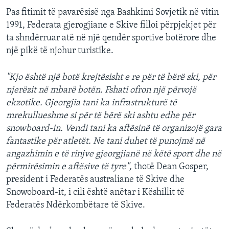
Pas fitimit të pavarësisë nga Bashkimi Sovjetik në vitin
1991, Federata gjerogjiane e Skive filloi përpjekjet për
ta shndërruar atë në një qendër sportive botërore dhe
një pikë të njohur turistike.
"Kjo është një botë krejtësisht e re për të bërë ski, për
njerëzit në mbarë botën. Fshati ofron një përvojë
ekzotike. Gjeorgjia tani ka infrastrukturë të
mrekullueshme si për të bërë ski ashtu edhe për
snowboard-in. Vendi tani ka aftësinë të organizojë gara
fantastike për atletët. Ne tani duhet të punojmë në
angazhimin e të rinjve gjeorgjianë në këtë sport dhe në
përmirësimin e aftësive të tyre",
thotë Dean Gosper,
president i Federatës australiane të Skive dhe
Snowoboard-it, i cili është anëtar i Këshillit të
Federatës Ndërkombëtare të Skive.