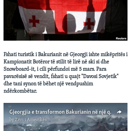
INTERVISTA
DITARI
Fshati turistik i Bakurianit në Gjeorgji ishte mikëpritës i
Kampionatit Botëror të stilit të lirë në ski si dhe
Snowboard-it, i cili përfundoi më 5 mars. Para
pavarësisë së vendit, fshati u quajt "Davosi Sovjetik"
dhe tani synon të bëhet një vendpushim
ndërkombëtar.
Gjeorgjia e transformon Bakurianin në një qendër botërore të sportit të skive
by
Zëri i Amerikës