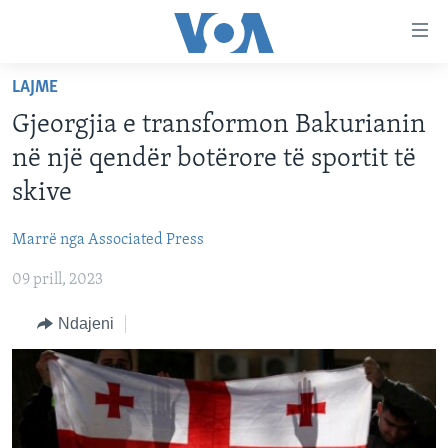
Lidhje
Kalo
në
LAJME
faqen
FAQJA KRYESORE
kryesore
Gjeorgjia e transformon Bakurianin
KATEGORITË
Kalo
në një qendër botërore të sportit të
tek
DITARI
AMERIKA
skive
faqja
BALLKANI
kryesore
Learning English
Marrë nga Associated Press
Kalo
EVROPA
tek
09 prill, 2023
FOLLOW US
BOTA
kërkimi
Ndajeni
MJEDISI
KULTURË
Gjuhët
SHKENCË DHE TEKNOLOGJI
SHËNDETËSI