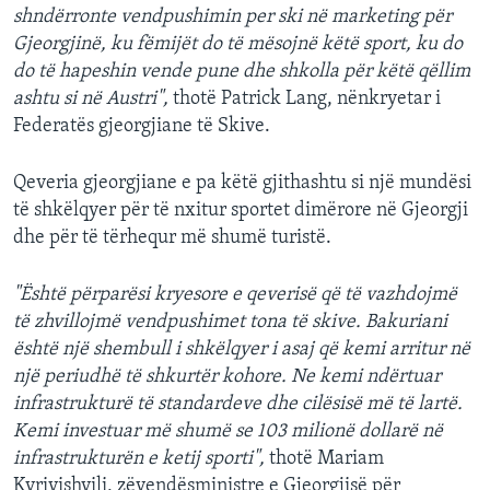
shndërronte vendpushimin per ski në marketing për
Gjeorgjinë, ku fëmijët do të mësojnë këtë sport, ku do
do të hapeshin vende pune dhe shkolla për këtë qëllim
ashtu si në Austri",
thotë Patrick Lang, nënkryetar i
Federatës gjeorgjiane të Skive.
Qeveria gjeorgjiane e pa këtë gjithashtu si një mundësi
të shkëlqyer për të nxitur sportet dimërore në Gjeorgji
dhe për të tërhequr më shumë turistë.
"Është përparësi kryesore e qeverisë që të vazhdojmë
të zhvillojmë vendpushimet tona të skive. Bakuriani
është një shembull i shkëlqyer i asaj që kemi arritur në
një periudhë të shkurtër kohore. Ne kemi ndërtuar
infrastrukturë të standardeve dhe cilësisë më të lartë.
Kemi investuar më shumë se 103 milionë dollarë në
infrastrukturën e ketij sporti",
thotë Mariam
Kvrivishvili, zëvendësministre e Gjeorgjisë për