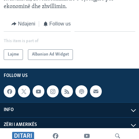
ekonominë dhe zhvillimin.
Ndajeni
Follow us
This item is part of
Lajme
Albanian Ad Widget
FOLLOW US
INFO
ZËRI I AMERIKËS
DITARI