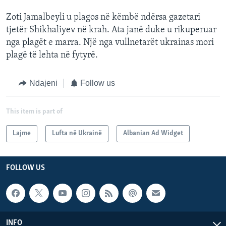
Zoti Jamalbeyli u plagos në këmbë ndërsa gazetari
tjetër Shikhaliyev në krah. Ata janë duke u rikuperuar
nga plagët e marra. Një nga vullnetarët ukrainas mori
plagë të lehta në fytyrë.
Ndajeni
Follow us
This item is part of
Lajme
Lufta në Ukrainë
Albanian Ad Widget
FOLLOW US
INFO