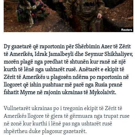
INTERVISTA
DITARI
Dy gazetarë që raportonin për Shërbimin Azer të Zërit
të Amerikës, Idrak Jamalbeyli dhe Seymur Shikhaliyev,
morën plagë nga predhat të shtunën kur ranë në një
kurth të lënë nga ushtarët rusë. Anëtarët e ekipit të
Zërit të Amerikës u plagosën ndërsa po raportonin në
llogoret që ishin pushtuar më parë nga Rusia pranë
fshatit Myrne në rajonin ukrainas të Mykolaivit.
Vullnetarët ukrainas po i tregonin ekipit të Zërit të
Amerikës llogore të gjera të gërmuara nga trupat ruse
në zonë kur kurthi i lënë pas nga ushtarët rusë
shpërtheu duke plagosur gazetarët.