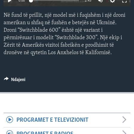
0:00
2:43
INTERVISTA
Në fund të prillit, një model më i fuqishëm i një droni
DITARI
amerikan u shfaq në fushën e betejës në Ukrainë.
Droni “Switchblade 600” është një variant i
përmirësuar i modelit “Switchblade 300”. Një ekip i
Zërit të Amerikës vizitoi fabrikën e prodhimit të
dronëve në qytetin Los Anxhelos të Kalifornisë.
Ndajeni
PROGRAMET E TELEVIZIONIT