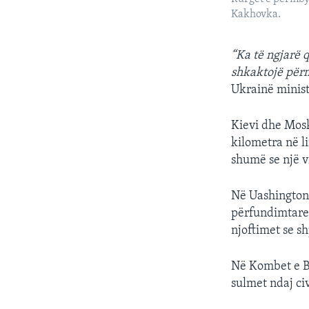
Kakhovka.
“Ka të ngjarë 
shkaktojë përmb
Ukrainë ministr
Kievi dhe Mosk
kilometra në li
shumë se një vi
Në Uashington,
përfundimtare s
njoftimet se s
Në Kombet e Ba
sulmet ndaj civ