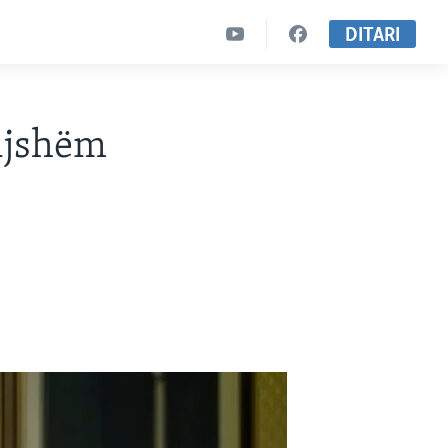
DITARI
ijshëm