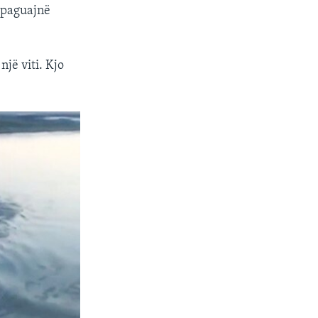
o paguajnë
jë viti. Kjo