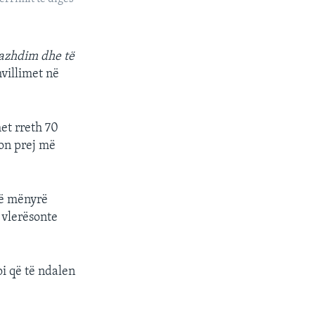
vazhdim dhe të
villimet në
et rreth 70
lon prej më
në mënyrë
 vlerësonte
i që të ndalen