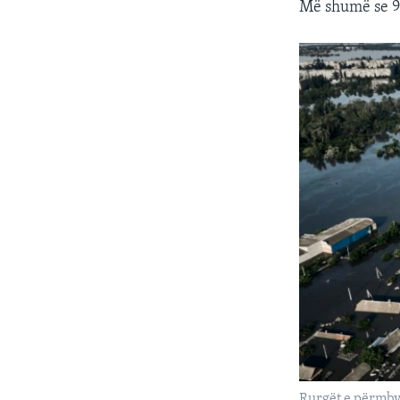
Më shumë se 9
Rurgët e përmbyt