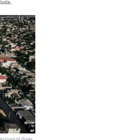
usia.
ërrimit të digës