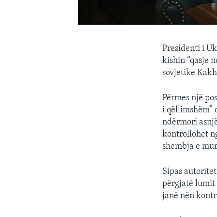
Presidenti i U
kishin “qasje n
sovjetike Kakh
Përmes një post
i qëllimshëm” 
ndërmori asnjë
kontrollohet n
shembja e muri
Sipas autorite
përgjatë lumit
janë nën kontr