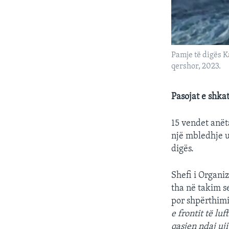
Pamje të digës 
qershor, 2023.
Pasojat e shkat
15 vendet anët
një mbledhje u
digës.
Shefi i Organi
tha në takim s
por shpërthimi
e frontit të lu
qasjen ndaj uji