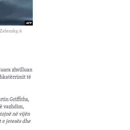
Zelensky, 6
kuara zhvilluan
hkatërrimit të
in Griffiths,
në vazhdim,
tojnë në vijën
t e jetesës dhe