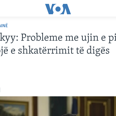
AINË
kyy: Probleme me ujin e p
ojë e shkatërrimit të digës
3