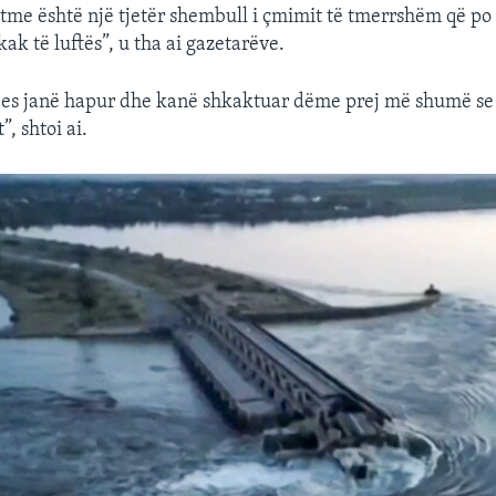
otme është një tjetër shembull i çmimit të tmerrshëm që p
kak të luftës”, u tha ai gazetarëve.
tjes janë hapur dhe kanë shkaktuar dëme prej më shumë se n
”, shtoi ai.