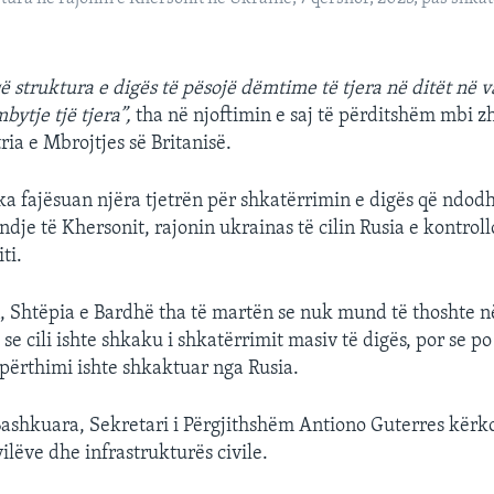
që struktura e digës të pësojë dëmtime të tjera në ditët në 
ytje tjë tjera”,
tha në njoftimin e saj të përditshëm mbi zh
ia e Mbrojtjes së Britanisë.
a fajësuan njëra tjetrën për shkatërrimin e digës që ndodh
ndje të Khersonit, rajonin ukrainas të cilin Rusia e kontrol
ti.
 Shtëpia e Bardhë tha të martën se nuk mund të thoshte 
e cili ishte shkaku i shkatërrimit masiv të digës, por se po
hpërthimi ishte shkaktuar nga Rusia.
shkuara, Sekretari i Përgjithshëm Antiono Guterres kërko
ilëve dhe infrastrukturës civile.