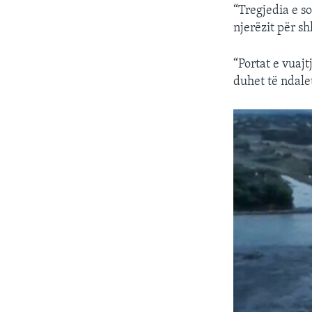
“Tregjedia e s
njerëzit për sh
“Portat e vuaj
duhet të ndalet