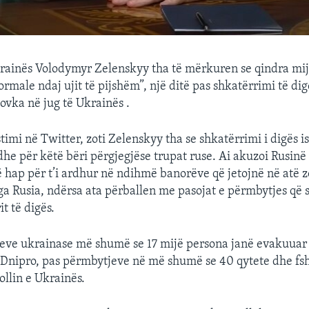
krainës Volodymyr Zelenskyy tha të mërkuren se qindra mi
ormale ndaj ujit të pijshëm”, një ditë pas shkatërrimi të di
ovka në jug të Ukrainës .
imi në Twitter, zoti Zelenskyy tha se shkatërrimi i digës is
dhe për këtë bëri përgjegjëse trupat ruse. Ai akuzoi Rusinë
 hap për t’i ardhur në ndihmë banorëve që jetojnë në atë zo
ga Rusia, ndërsa ata përballen me pasojat e përmbytjes që 
t të digës.
teve ukrainase më shumë se 17 mijë persona janë evakuuar
 Dnipro, pas përmbytjeve në më shumë se 40 qytete dhe fsha
ollin e Ukrainës.