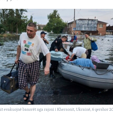
it evakuojnë banorët nga rajoni i Khersonit, Ukrainë, 6 qershor 2