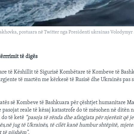
Kakhovka, postuara në Twitter nga Presidenti ukrainas Volodymyr 
ërrrimit të digës
are të Këshillit të Sigurisë Kombëtare të Kombeve të Bash
rgjente të martën me kërkesë të Rusisë dhe Ukrainës pas s
zatës së Kombeve të Bashkuara për çështjet humanitare Mart
e pasojat reale të kësaj katastrofe do të mësohen në ditën 
 do të ketë
“pasoja të rënda dhe afatgjata për njerëzit që je
ftës,në jug të Ukrainës, të cilët kanë humbur shtëpitë, mjete
t të pijshëm".