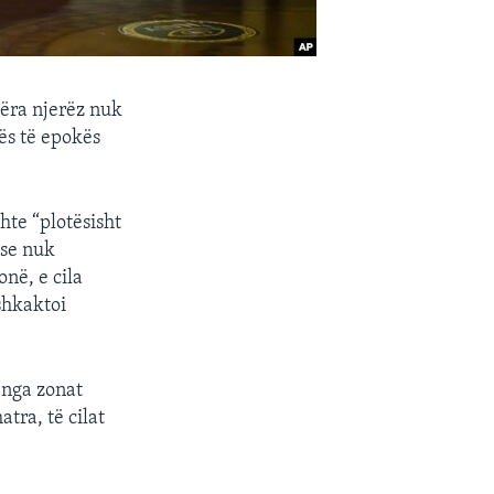
jëra njerëz nuk
gës të epokës
hte “plotësisht
 se nuk
në, e cila
shkaktoi
 nga zonat
tra, të cilat