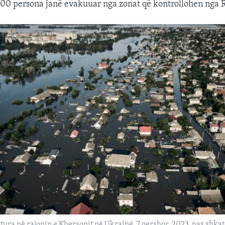
00 persona janë evakuuar nga zonat që kontrollohen nga R
ura në rajonin e Khersonit në Ukrainë, 7 qershor, 2023, pas shkat