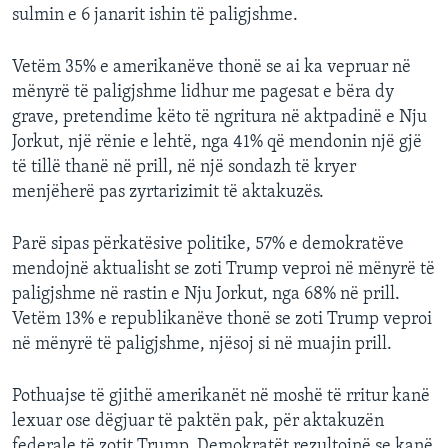
sulmin e 6 janarit ishin të paligjshme.
Vetëm 35% e amerikanëve thonë se ai ka vepruar në
mënyrë të paligjshme lidhur me pagesat e bëra dy
grave, pretendime këto të ngritura në aktpadinë e Nju
Jorkut, një rënie e lehtë, nga 41% që mendonin një gjë
të tillë thanë në prill, në një sondazh të kryer
menjëherë pas zyrtarizimit të aktakuzës.
Parë sipas përkatësive politike, 57% e demokratëve
mendojnë aktualisht se zoti Trump veproi në mënyrë të
paligjshme në rastin e Nju Jorkut, nga 68% në prill.
Vetëm 13% e republikanëve thonë se zoti Trump veproi
në mënyrë të paligjshme, njësoj si në muajin prill.
Pothuajse të gjithë amerikanët në moshë të rritur kanë
lexuar ose dëgjuar të paktën pak, për aktakuzën
federale të zotit Trump. Demokratët rezultojnë se kanë