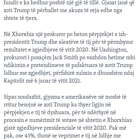
fundit e ka hedhur poshtë një gjë të tillë. Gjasat janë që
zoti Trump të përballet me akuza të reja edhe nga
shtete të tjera.
Në Xhorxhia një prokuror po heton përpjekjet e ish-
presidentit Trump dhe aleatëve të tij për të përmbysur
rezultatet e zgjedhjeve të vitit 2020. Në Uashington,
prokurori i posaçëm Jack Smith po vazhdon hetime mbi
ndikimin e pretendimeve të pafaktuara të zotit Trump
lidhur me zgjedhjet, përfshirë sulmin e dhunshëm ndaj
Kapitolit më 6 janar të vitit 2021.
Sipas sondazhit, gjysma e amerikanëve në moshë të
rritur besojnë se zoti Trump ka thyer ligjin në
përpjekjen e tij të dyshuara, për të ndërhyrë në
procesin e numërimit të votave në shtetin e Xhorxhias
gjatë zgjedhjeve presidenciale të vitit 2020. Pak më
pak, ose 45%, thonë se veprimet e tij në lidhje me