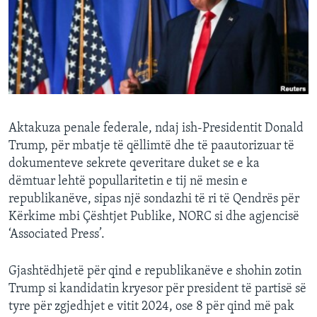
INTERVISTA
DITARI
Aktakuza penale federale, ndaj ish-Presidentit Donald
Trump, për mbatje të qëllimtë dhe të paautorizuar të
dokumenteve sekrete qeveritare duket se e ka
dëmtuar lehtë popullaritetin e tij në mesin e
republikanëve, sipas një sondazhi të ri të Qendrës për
Kërkime mbi Çështjet Publike, NORC si dhe agjencisë
‘Associated Press’.
Gjashtëdhjetë për qind e republikanëve e shohin zotin
Trump si kandidatin kryesor për president të partisë së
tyre për zgjedhjet e vitit 2024, ose 8 për qind më pak