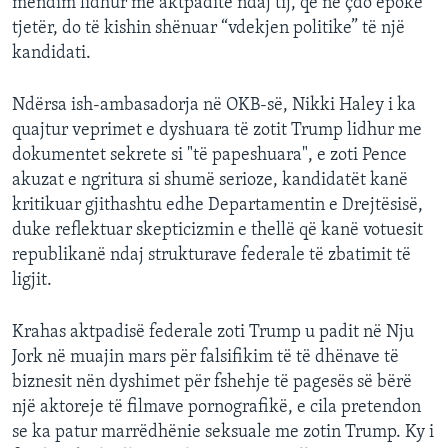
mendim lidhur me aktpaditë ndaj tij, që në çdo epokë
tjetër, do të kishin shënuar “vdekjen politike” të një
kandidati.
Ndërsa ish-ambasadorja në OKB-së, Nikki Haley i ka
quajtur veprimet e dyshuara të zotit Trump lidhur me
dokumentet sekrete si "të papeshuara", e zoti Pence
akuzat e ngritura si shumë serioze, kandidatët kanë
kritikuar gjithashtu edhe Departamentin e Drejtësisë,
duke reflektuar skepticizmin e thellë që kanë votuesit
republikanë ndaj strukturave federale të zbatimit të
ligjit.
Krahas aktpadisë federale zoti Trump u padit në Nju
Jork në muajin mars për falsifikim të të dhënave të
biznesit nën dyshimet për fshehje të pagesës së bërë
një aktoreje të filmave pornografikë, e cila pretendon
se ka patur marrëdhënie seksuale me zotin Trump. Ky i