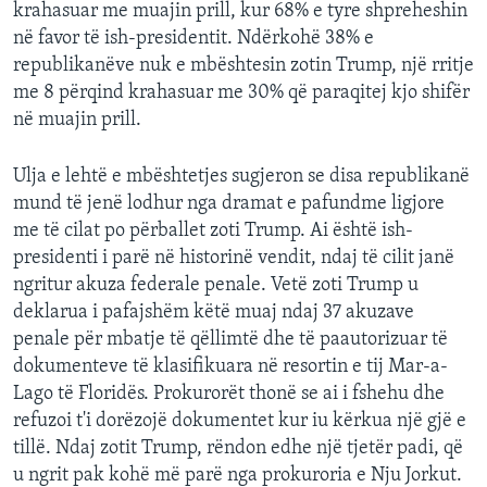
krahasuar me muajin prill, kur 68% e tyre shpreheshin
në favor të ish-presidentit. Ndërkohë 38% e
republikanëve nuk e mbështesin zotin Trump, një rritje
me 8 përqind krahasuar me 30% që paraqitej kjo shifër
në muajin prill.
Ulja e lehtë e mbështetjes sugjeron se disa republikanë
mund të jenë lodhur nga dramat e pafundme ligjore
me të cilat po përballet zoti Trump. Ai është ish-
presidenti i parë në historinë vendit, ndaj të cilit janë
ngritur akuza federale penale. Vetë zoti Trump u
deklarua i pafajshëm këtë muaj ndaj 37 akuzave
penale për mbatje të qëllimtë dhe të paautorizuar të
dokumenteve të klasifikuara në resortin e tij Mar-a-
Lago të Floridës. Prokurorët thonë se ai i fshehu dhe
refuzoi t'i dorëzojë dokumentet kur iu kërkua një gjë e
tillë. Ndaj zotit Trump, rëndon edhe një tjetër padi, që
u ngrit pak kohë më parë nga prokuroria e Nju Jorkut.