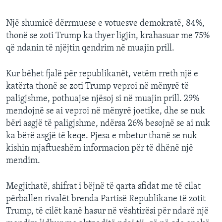
Një shumicë dërrmuese e votuesve demokratë, 84%,
thonë se zoti Trump ka thyer ligjin, krahasuar me 75%
që ndanin të njëjtin qendrim në muajin prill.
Kur bëhet fjalë për republikanët, vetëm rreth një e
katërta thonë se zoti Trump veproi në mënyrë të
paligjshme, pothuajse njësoj si në muajin prill. 29%
mendojnë se ai veproi në mënyrë joetike, dhe se nuk
bëri asgjë të paligjshme, ndërsa 26% besojnë se ai nuk
ka bërë asgjë të keqe. Pjesa e mbetur thanë se nuk
kishin mjaftueshëm informacion për të dhënë një
mendim.
Megjithatë, shifrat i bëjnë të qarta sfidat me të cilat
përballen rivalët brenda Partisë Republikane të zotit
Trump, të cilët kanë hasur në vështirësi për ndarë një