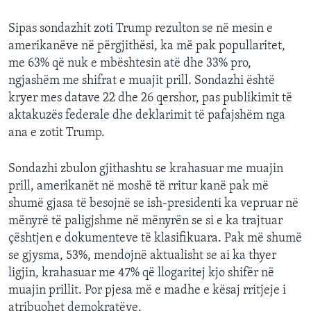
Sipas sondazhit zoti Trump rezulton se në mesin e
amerikanëve në përgjithësi, ka më pak popullaritet,
me 63% që nuk e mbështesin atë dhe 33% pro,
ngjashëm me shifrat e muajit prill. Sondazhi është
kryer mes datave 22 dhe 26 qershor, pas publikimit të
aktakuzës federale dhe deklarimit të pafajshëm nga
ana e zotit Trump.
Sondazhi zbulon gjithashtu se krahasuar me muajin
prill, amerikanët në moshë të rritur kanë pak më
shumë gjasa të besojnë se ish-presidenti ka vepruar në
mënyrë të paligjshme në mënyrën se si e ka trajtuar
çështjen e dokumenteve të klasifikuara. Pak më shumë
se gjysma, 53%, mendojnë aktualisht se ai ka thyer
ligjin, krahasuar me 47% që llogaritej kjo shifër në
muajin prillit. Por pjesa më e madhe e kësaj rritjeje i
atribuohet demokratëve.