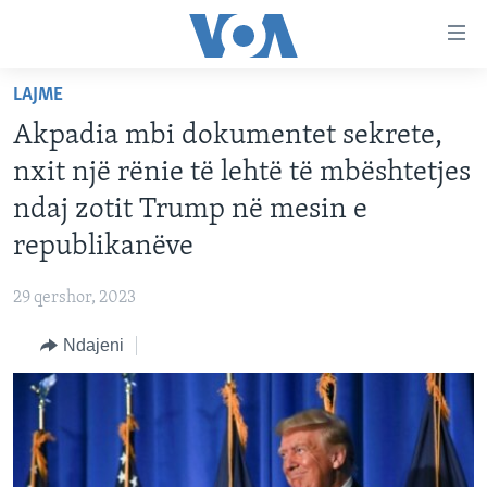
Lidhje
Kalo
në
LAJME
faqen
FAQJA KRYESORE
kryesore
Akpadia mbi dokumentet sekrete,
KATEGORITË
Kalo
nxit një rënie të lehtë të mbështetjes
tek
DITARI
AMERIKA
ndaj zotit Trump në mesin e
faqja
BALLKANI
kryesore
republikanëve
Learning English
Kalo
EVROPA
tek
29 qershor, 2023
FOLLOW US
BOTA
kërkimi
Ndajeni
MJEDISI
KULTURË
Gjuhët
SHKENCË DHE TEKNOLOGJI
SHËNDETËSI