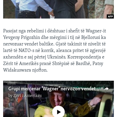
INTERVISTA
DITARI
Pasojat nga rebelimi i dështuar i shefit të Wagner-it
Yevgeny Prigozhin dhe mërgimi i tij në Bjellorusi ka
nervozuar vendet baltike. Gjatë takimit të nivelit të
lartë të NATO-s në korrik, aleanca pritet të zgjerojë
axhendën e saj përtej Ukrainës. Korrespondentja e
Zërit të Amerikës pranë Shtëpisë së Bardhë, Patsy
Widakuswara njofton.
Grupi mercenar "Wagner" nervozon vendet baltike
by
Zëri i Amerikës
No media source currently available