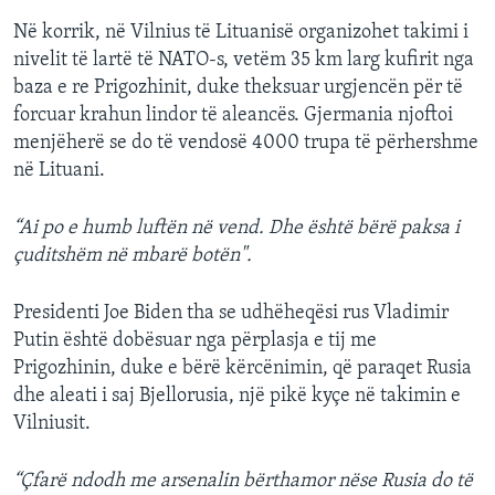
Në korrik, në Vilnius të Lituanisë organizohet takimi i
nivelit të lartë të NATO-s, vetëm 35 km larg kufirit nga
baza e re Prigozhinit, duke theksuar urgjencën për të
forcuar krahun lindor të aleancës. Gjermania njoftoi
menjëherë se do të vendosë 4000 trupa të përhershme
në Lituani.
“Ai po e humb luftën në vend. Dhe është bërë paksa i
çuditshëm në mbarë botën".
Presidenti Joe Biden tha se udhëheqësi rus Vladimir
Putin është dobësuar nga përplasja e tij me
Prigozhinin, duke e bërë kërcënimin, që paraqet Rusia
dhe aleati i saj Bjellorusia, një pikë kyçe në takimin e
Vilniusit.
“Çfarë ndodh me arsenalin bërthamor nëse Rusia do të