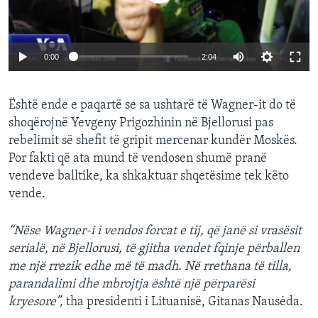
0:00
2:04
Është ende e paqartë se sa ushtarë të Wagner-it do të
shoqërojnë Yevgeny Prigozhinin në Bjellorusi pas
rebelimit së shefit të gripit mercenar kundër Moskës.
Por fakti që ata mund të vendosen shumë pranë
vendeve balltike, ka shkaktuar shqetësime tek këto
vende.
“Nëse Wagner-i i vendos forcat e tij, që janë si vrasësit
serialë, në Bjellorusi, të gjitha vendet fqinje përballen
me një rrezik edhe më të madh. Në rrethana të tilla,
parandalimi dhe mbrojtja është një përparësi
kryesore”,
tha presidenti i Lituanisë, Gitanas Nausėda.