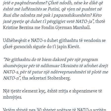
jetë e paqëndrueshme? Çfarë ndodh, nëse ke dikë që
është më luftënxitës se Putini, që vjen në pushtet në
Rusi dhe ndoshta më pak i paparashikueshëm? Këto
janë pyetje që duhet t'i përgjigjet vetë NATO-ja”,
thotë
Kristine Berzina me Fondin Gjerman Marshall.
Udhëheqësit e NATO-s duhet gjithashtu të vendosin se
çfarë garancish sigurie do t'i japin Kievit.
“Ne gjithashtu do të biem dakord për një program
shumëvjeçar për të ndihmuar Ukrainën të afrohet drejt
NATO-s, për të patur një ndërveprueshmëri të plotë me
NATO-n”,
tha sekretari Stoltenberg.
Një tjetër element kyç, është rritja e shpenzimeve të
mbrojtjes.
Vetëm shtatë nga 30 shtetet anëtare të NATO-s arritën